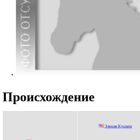
Происхождение
Элюcив Kуoлити