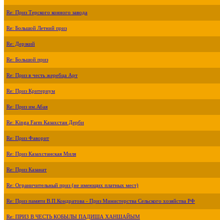
Re: Приз Терского конного завода
Re: Большой Летний приз
Re: Дерзкий
Re: Большой приз
Re: Приз в честь жеребца Арт
Re: Приз Критериум
Re: Приз им.Абая
Re: Kinga Farm Казахстан Дерби
Re: Приз Фаворит
Re: Приз Казахстанская Миля
Re: Приз Казанат
Re: Ограничительный приз (не имеющих платных мест)
Re: Приз памяти В.П.Кондратова - Приз Министерства Сельского хозяйства РФ
Re: ПРИЗ В ЧЕСТЬ КОБЫЛЫ ПАДИША ХАНШАЙЫМ