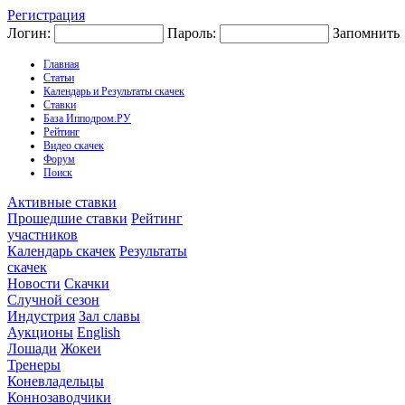
Регистрация
Логин:
Пароль:
Запомнить
Главная
Статьи
Календарь и Результаты скачек
Ставки
База Ипподром.РУ
Рейтинг
Видео скачек
Форум
Поиск
Активные ставки
Прошедшие ставки
Рейтинг
участников
Календарь скачек
Результаты
скачек
Новости
Скачки
Случной сезон
Индустрия
Зал славы
Аукционы
English
Лошади
Жокеи
Тренеры
Коневладельцы
Коннозаводчики