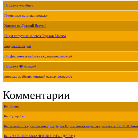
Продажа жеребцов.
Племенные пони на продажу.
Коневоз на Дальний Восток!
Ищем попутный коневоз Саратов-Москва
продажа лошадей
Профессиональный массаж, терапия лошадей
Продажа ЧК лошадей
продажа арабских лошадей разных возрастов
Комментарии
Re: Гизана
Re: Супер Тип
Re: Большой Всероссийский приз Дерби (Приз памяти первого президента КБР В.М.Коко
Re: «БОЛЬШОЙ КАЗАНСКИЙ ПРИЗ» (ДЕРБИ)