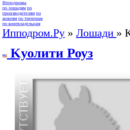
Ипподромы
по лошадям
по
производителям
по
жокеям
по тренерам
по коневладельцам
Ипподром.Ру
»
Лошади
» 
Kуолити Роуз