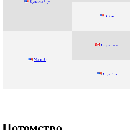
Kуолити Pоуд
Кoбла
Стоpм Бёpд
Мигрейт
Хоум Лив
Потомство