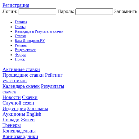
Регистрация
Логин:
Пароль:
Запомнить
Главная
Статьи
Календарь и Результаты скачек
Ставки
База Ипподром.РУ
Рейтинг
Видео скачек
Форум
Поиск
Активные ставки
Прошедшие ставки
Рейтинг
участников
Календарь скачек
Результаты
скачек
Новости
Скачки
Случной сезон
Индустрия
Зал славы
Аукционы
English
Лошади
Жокеи
Тренеры
Коневладельцы
Коннозаводчики