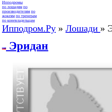
Ипподромы
по лошадям
по
производителям
по
жокеям
по тренерам
по коневладельцам
Ипподром.Ру
»
Лошади
» 
Эpидaн