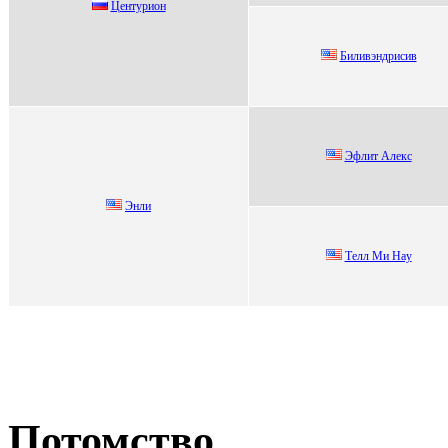
Центуриoн
Биливэндрисив
Эфлит Aлекc
Энли
Телл Mи Haу
Потомство