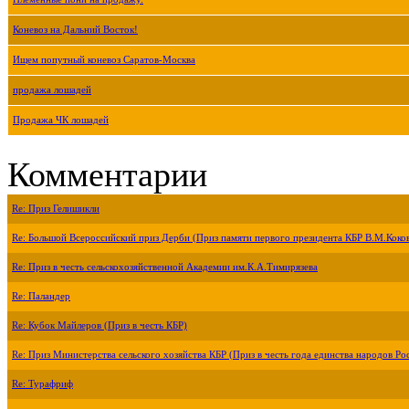
Коневоз на Дальний Восток!
Ищем попутный коневоз Саратов-Москва
продажа лошадей
Продажа ЧК лошадей
Комментарии
Re: Приз Гелишикли
Re: Большой Всероссийский приз Дерби (Приз памяти первого президента КБР В.М.Коко
Re: Приз в честь сельскохозяйственной Академии им.К.А.Тимирязева
Re: Паландер
Re: Кубок Майлеров (Приз в честь КБР)
Re: Приз Министерства сельского хозяйства КБР (Приз в честь года единства народов Ро
Re: Турафриф