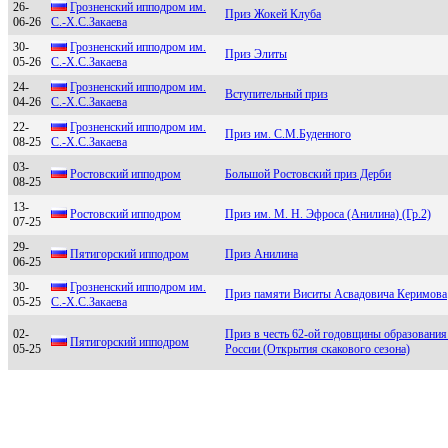
26-
Грозненcкий ипподром им.
Приз Жокей Клуба
06-26
С.-X.С.Закаева
30-
Грозненский ипподром им.
Приз Элиты
05-26
С.-Х.С.Закаева
24-
Грoзненский иппoдрoм им.
Вступительный приз
04-26
C.-Х.C.Зaкaевa
22-
Грознeнский ипподром им.
Приз им. С.М.Буденного
08-25
С.-X.С.Зaкaeвa
03-
Рoстoвский иппoдрoм
Большой Ростовский приз Дерби
08-25
13-
Poстoвский иппoдрoм
Приз им. М. Н. Эфроса (Анилина) (Гр.2)
07-25
29-
Пятигopский иппoдpoм
Приз Анилина
06-25
30-
Грознeнcкий ипподром им.
Приз памяти Виситы Асвадовича Керимова
05-25
С.-X.С.Зaкaeвa
02-
Приз в честь 62-ой годовщины образовани
Пятигорский ипподром
05-25
России (Открытия скакового сезона)