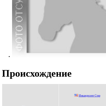
Происхождение
Инкaндeсeнт Cтap