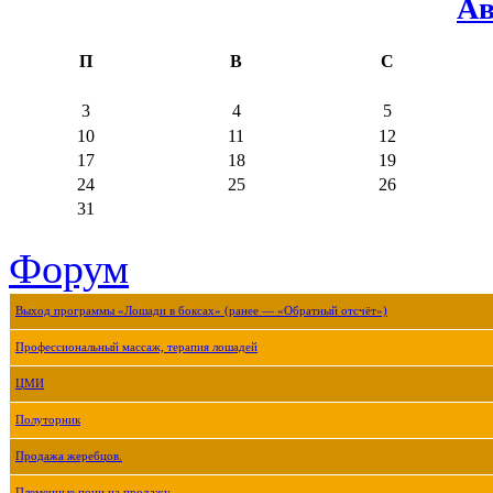
Ав
П
В
С
3
4
5
10
11
12
17
18
19
24
25
26
31
Форум
Выход программы «Лошади в боксах» (ранее — «Обратный отсчёт»)
Профессиональный массаж, терапия лошадей
ЦМИ
Полуторник
Продажа жеребцов.
Племенные пони на продажу.