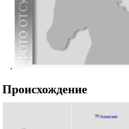
Происхождение
Бepнаpдини