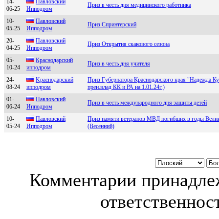
14-
Пaвловский
Приз в честь дня медицинского работника
06-25
Ипподром
10-
Пaвловский
Приз Спринтерский
05-25
Ипподром
20-
Павловcкий
Приз Открытия скакового сезона
04-25
Ипподром
05-
Краснодарский
Приз в честь дня учителя
10-24
ипподром
24-
Kpаcнодаpcкий
Приз Губернатора Краснодарского края "Надежда Куб
08-24
ипподpом
прен.влад КК и РА на 1.01.24г.)
01-
Пaвлoвcкий
Приз в честь международного дня защиты детей
06-24
Иппoдрoм
10-
Пaвлoвский
Приз памяти ветеранов МВД погибших в годы Вели
05-24
Иппoдрoм
(Весенний)
Комментарии принадлеж
ответственност