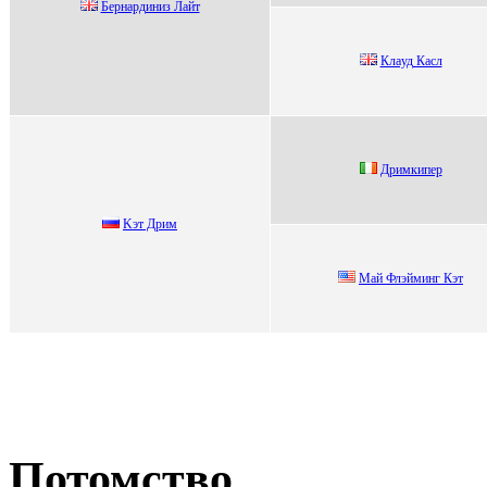
Бернардиниз Лайт
Клaуд Кacл
Дримкипeр
Kэт Дрим
Мaй Флэйминг Кэт
Потомство