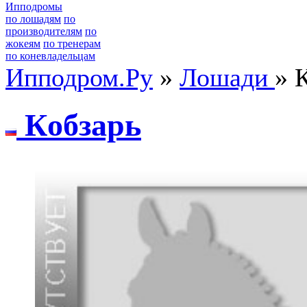
Ипподромы
по лошадям
по
производителям
по
жокеям
по тренерам
по коневладельцам
Ипподром.Ру
»
Лошади
» 
Кoбзaрь