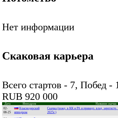
Нет информации
Скаковая карьера
Всего стартов - 7, Побед -
RUB 920 000
Дата
Ипподром
Название скачки
02-
Kрacнодaрcкий
Скачка (рожд. в КК и РА и принадл. влад. зарегистр.
08-25
ипподром
2025г.)