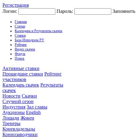
Регистрация
Логин:
Пароль:
Запомнить
Главная
Статьи
Календарь и Результаты скачек
Ставки
База Ипподром.РУ
Рейтинг
Видео скачек
Форум
Поиск
Активные ставки
Прошедшие ставки
Рейтинг
участников
Календарь скачек
Результаты
скачек
Новости
Скачки
Случной сезон
Индустрия
Зал славы
Аукционы
English
Лошади
Жокеи
Тренеры
Коневладельцы
Коннозаводчики