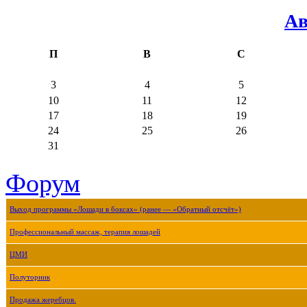
Ав
П
В
С
3
4
5
10
11
12
17
18
19
24
25
26
31
Форум
Выход программы «Лошади в боксах» (ранее — «Обратный отсчёт»)
Профессиональный массаж, терапия лошадей
ЦМИ
Полуторник
Продажа жеребцов.