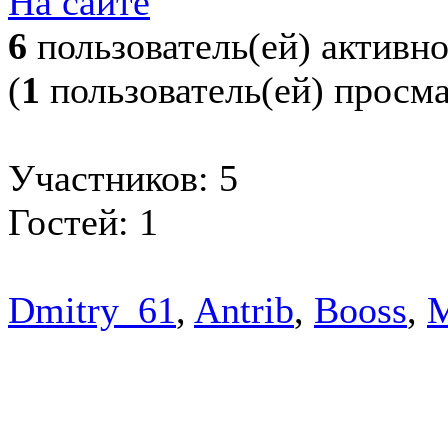
На сайте
6
пользователь(ей) активн
(
1
пользователь(ей) просм
Участников: 5
Гостей: 1
Dmitry_61
,
Antrib
,
Booss
,
M