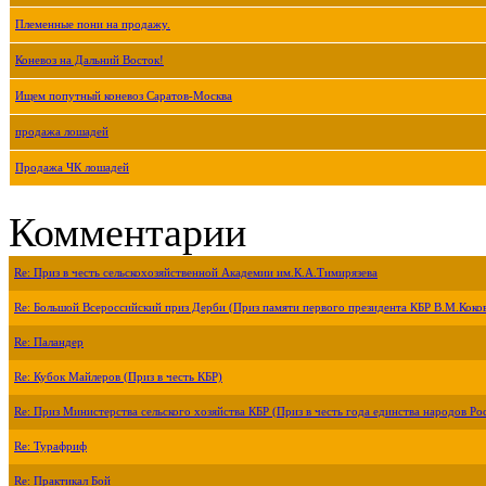
Племенные пони на продажу.
Коневоз на Дальний Восток!
Ищем попутный коневоз Саратов-Москва
продажа лошадей
Продажа ЧК лошадей
Комментарии
Re: Приз в честь сельскохозяйственной Академии им.К.А.Тимирязева
Re: Большой Всероссийский приз Дерби (Приз памяти первого президента КБР В.М.Коко
Re: Паландер
Re: Кубок Майлеров (Приз в честь КБР)
Re: Приз Министерства сельского хозяйства КБР (Приз в честь года единства народов Ро
Re: Турафриф
Re: Практикал Бой