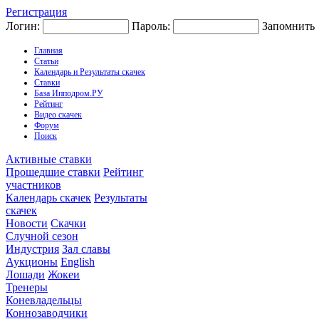
Регистрация
Логин:
Пароль:
Запомнить
Главная
Статьи
Календарь и Результаты скачек
Ставки
База Ипподром.РУ
Рейтинг
Видео скачек
Форум
Поиск
Активные ставки
Прошедшие ставки
Рейтинг
участников
Календарь скачек
Результаты
скачек
Новости
Скачки
Случной сезон
Индустрия
Зал славы
Аукционы
English
Лошади
Жокеи
Тренеры
Коневладельцы
Коннозаводчики