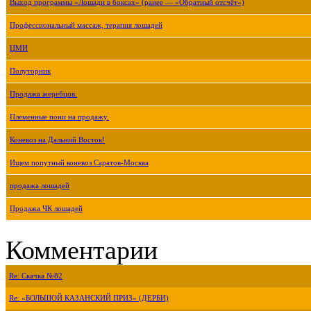
Выход программы «Лошади в боксах» (ранее — «Обратный отсчёт»)
Профессиональный массаж, терапия лошадей
ЦМИ
Полуторник
Продажа жеребцов.
Племенные пони на продажу.
Коневоз на Дальний Восток!
Ищем попутный коневоз Саратов-Москва
продажа лошадей
Продажа ЧК лошадей
Комментарии
Re: Скачка №82
Re: «БОЛЬШОЙ КАЗАНСКИЙ ПРИЗ» (ДЕРБИ)