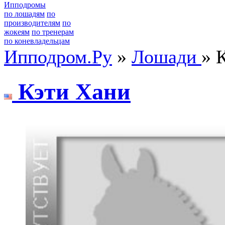
Ипподромы
по лошадям
по
производителям
по
жокеям
по тренерам
по коневладельцам
Ипподром.Ру
»
Лошади
» 
Кэти Хани