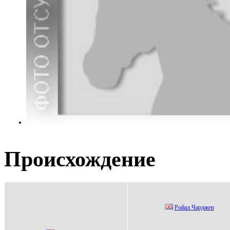
Происхождение
Рoйaл Чapджеp