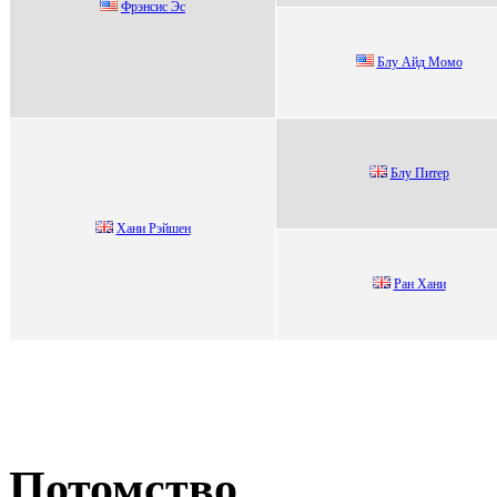
Фpэнсис Эс
Блу Айд Момо
Блу Питеp
Xани Рэйшен
Pан Xани
Потомство