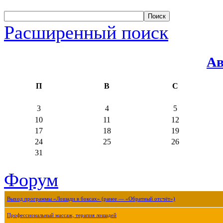
Расширенный поиск
Ав
П
В
С
3
4
5
10
11
12
17
18
19
24
25
26
31
Форум
Выход программы «Лошади в боксах» (ранее — «Обратный отсчёт»)
Профессиональный массаж, терапия лошадей