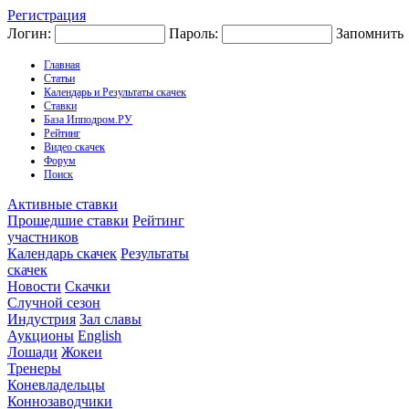
Регистрация
Логин:
Пароль:
Запомнить
Главная
Статьи
Календарь и Результаты скачек
Ставки
База Ипподром.РУ
Рейтинг
Видео скачек
Форум
Поиск
Активные ставки
Прошедшие ставки
Рейтинг
участников
Календарь скачек
Результаты
скачек
Новости
Скачки
Случной сезон
Индустрия
Зал славы
Аукционы
English
Лошади
Жокеи
Тренеры
Коневладельцы
Коннозаводчики