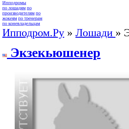
Ипподромы
по лошадям
по
производителям
по
жокеям
по тренерам
по коневладельцам
Ипподром.Ру
»
Лошади
» 
Экзекьюшенер