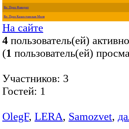
Re: Приз Фаворит
Re: Приз Казахстанская Миля
На сайте
4
пользователь(ей) активн
(
1
пользователь(ей) просм
Участников: 3
Гостей: 1
OlegF
,
LERA
,
Samozvet
,
да