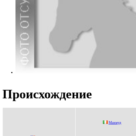
Происхождение
Маxмуд