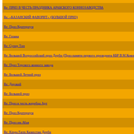
Re: ПРИЗ В ЧЕСТЬ ПРАЗДНИКА АРАБСКОГО КОННОЗАВОДСТВА
Re: «КАЗАНСКИЙ ФАВОРИТ» (БОЛЬШОЙ ПРИЗ)
Re: Приз Критериум
Re: Гизана
Re: Супер Тип
Re: Большой Всероссийский приз Дерби (Приз памяти первого президента КБР В.М.Коко
Re: Приз Терского конного завода
Re: Большой Летний приз
Re: Дерзкий
Re: Большой приз
Re: Приз в честь жеребца Арт
Re: Приз Критериум
Re: Приз им.Абая
Re: Kinga Farm Казахстан Дерби