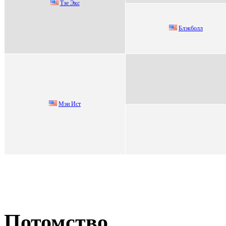
Тзe Экc
Блэкболл
Mэи Иcт
Потомство