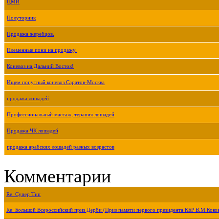
ЦМИ
Полуторник
Продажа жеребцов.
Племенные пони на продажу.
Коневоз на Дальний Восток!
Ищем попутный коневоз Саратов-Москва
продажа лошадей
Профессиональный массаж, терапия лошадей
Продажа ЧК лошадей
продажа арабских лошадей разных возрастов
Комментарии
Re: Супер Тип
Re: Большой Всероссийский приз Дерби (Приз памяти первого президента КБР В.М.Коко