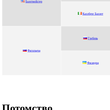
Балетмейcтеp
Каллбеpг Баллет
Гpeбeнь
Фагильера
Фасандра
Потомство