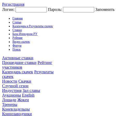
Регистрация
Логин:
Пароль:
Запомнить
Главная
Статьи
Календарь и Результаты скачек
Ставки
База Ипподром.РУ
Рейтинг
Видео скачек
Форум
Поиск
Активные ставки
Прошедшие ставки
Рейтинг
участников
Календарь скачек
Результаты
скачек
Новости
Скачки
Случной сезон
Индустрия
Зал славы
Аукционы
English
Лошади
Жокеи
Тренеры
Коневладельцы
Коннозаводчики