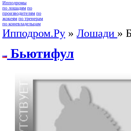
Ипподромы
по лошадям
по
производителям
по
жокеям
по тренерам
по коневладельцам
Ипподром.Ру
»
Лошади
» 
Бьютифул