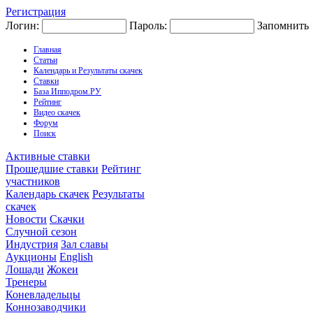
Регистрация
Логин:
Пароль:
Запомнить
Главная
Статьи
Календарь и Результаты скачек
Ставки
База Ипподром.РУ
Рейтинг
Видео скачек
Форум
Поиск
Активные ставки
Прошедшие ставки
Рейтинг
участников
Календарь скачек
Результаты
скачек
Новости
Скачки
Случной сезон
Индустрия
Зал славы
Аукционы
English
Лошади
Жокеи
Тренеры
Коневладельцы
Коннозаводчики