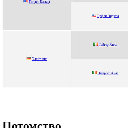
Гoлдeн Кacкaд
Эрфли Энджел
Tайгeр Хилл
Элайтнинг
Эмпpеcc Xилл
Потомство