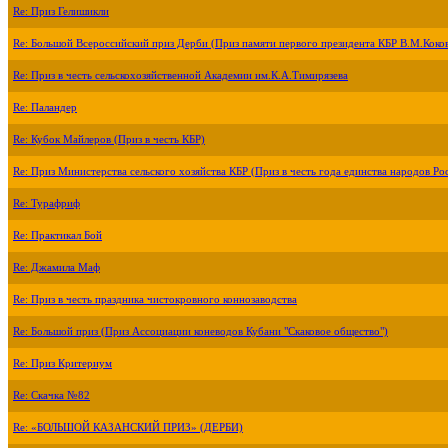
Re: Приз Гелишикли
Re: Большой Всероссийский приз Дерби (Приз памяти первого президента КБР В.М.Коко
Re: Приз в честь сельскохозяйственной Академии им.К.А.Тимирязева
Re: Паландер
Re: Кубок Майлеров (Приз в честь КБР)
Re: Приз Министерства сельского хозяйства КБР (Приз в честь года единства народов Ро
Re: Турафриф
Re: Практикал Бой
Re: Джамила Маф
Re: Приз в честь праздника чистокровного коннозаводства
Re: Большой приз (Приз Ассоциации коневодов Кубани "Скаковое общество")
Re: Приз Критериум
Re: Скачка №82
Re: «БОЛЬШОЙ КАЗАНСКИЙ ПРИЗ» (ДЕРБИ)