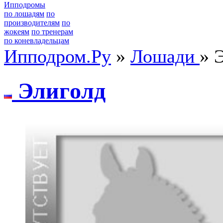
Ипподромы
по лошадям
по
производителям
по
жокеям
по тренерам
по коневладельцам
Ипподром.Ру
»
Лошади
» 
Элигoлд