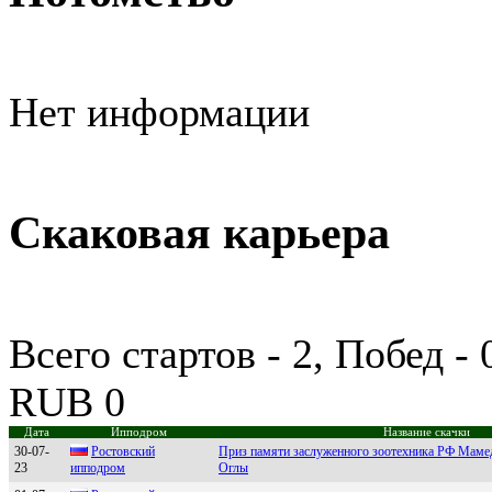
Нет информации
Скаковая карьера
Всего стартов - 2, Побед -
RUB 0
Дата
Ипподром
Название скачки
30-07-
Рocтoвcкий
Приз памяти заслуженного зоотехника РФ Маме
23
иппoдpoм
Оглы