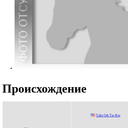
Происхождение
Тэйл Оф Тзе Кэт