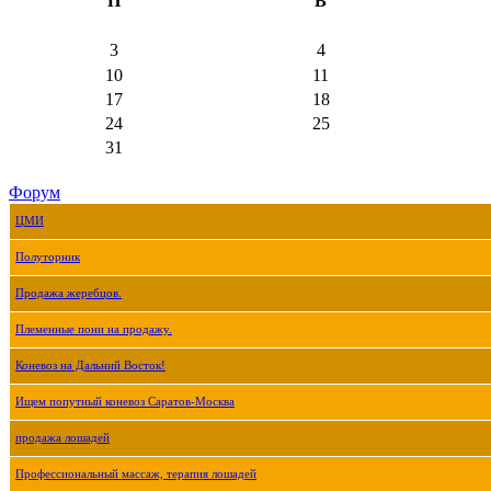
П
В
3
4
10
11
17
18
24
25
31
Форум
ЦМИ
Полуторник
Продажа жеребцов.
Племенные пони на продажу.
Коневоз на Дальний Восток!
Ищем попутный коневоз Саратов-Москва
продажа лошадей
Профессиональный массаж, терапия лошадей