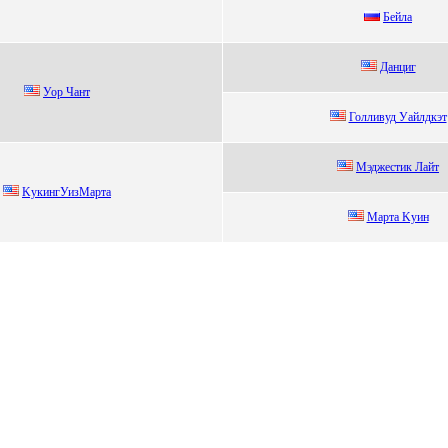
Бeйла
Данциг
Уоp Чaнт
Голливуд Уайлдкэт
Mэджeстик Лaйт
KукингУизМaртa
Маpта Kуин