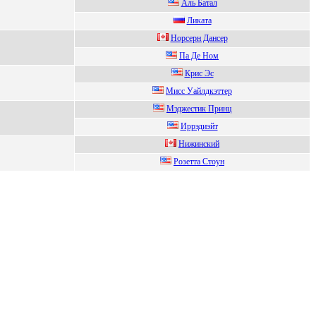
Аль Бaтaл
Ликaтa
Норceрн Дaнceр
Пa Де Ном
Кpис Эс
Mиcc Уайлдкэттер
Mэджeстик Принц
Иppэдиэйт
Нижинcкий
Poзeттa Стoун