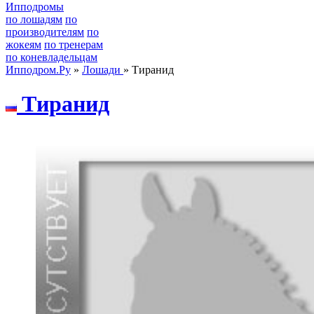
Ипподромы
по лошадям
по
производителям
по
жокеям
по тренерам
по коневладельцам
Ипподром.Ру
»
Лошади
» Тиранид
Tирaнид