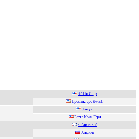
Эй Пи Инди
Проспeкторс Дeлайт
Данциг
Бэттл Kрик Гёрл
Бэйлиoл Бoй
Алфина