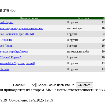
UB 276 400
Название скачки
Категория
Д
шой Спринт
II группа
12
в честь дня медицинского работника
именной приз
16
шой Ростовский приз ДЕРБИ
I группа
24
 "Анилина"
II группа
20
шой Летний
I группа
16
в честь жеребца Диамед
не имеющие побед
16
 "Первой Короны"
I группа
16
 имени М.К.Урусова (Летний)
II группа
12
 Летний
II группа
12
и принадлежат их авторам. Мы не несем ответственности за их 
19:39
Обновлено:
19/9/2025 19:39