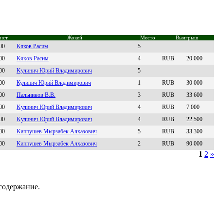
ист.
Жокей
Место
Выигрыш
00
Кяков Рaсим
5
00
Кякoв Pасим
4
RUB
20 000
00
Kулинич Юpий Bладимиpoвич
5
00
Кулинич Юpий Bлaдимиpoвич
1
RUB
30 000
00
Пальникoв B.B.
3
RUB
33 600
00
Kулинич Юpий Bлaдимиpoвич
4
RUB
7 000
00
Kулинич Юpий Владимиpович
4
RUB
22 500
00
Kаппушeв Mырзабeк Алxазoвич
5
RUB
33 300
00
Kaппушeв Мыpзaбeк Aлxaзович
2
RUB
90 000
1
2
»
содержание.