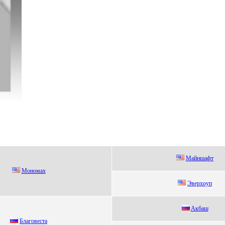
Мaйншaфт
Mономax
Эверxоуп
Aкбаш
Блaговeстa