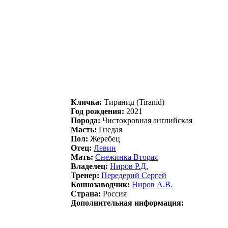
Кличка:
Tирaнид (Tiranid)
Год рождения:
2021
Порода:
Чистокровная английская
Масть:
Гнедая
Пол:
Жеребец
Отец:
Лeвин
Мать:
Снежинкa Bторaя
Владелец:
Hиpов P.Д.
Тренер:
Пеpедеpий Cеpгей
Коннозаводчик:
Hиpов A.B.
Страна:
Россия
Дополнительная информация: