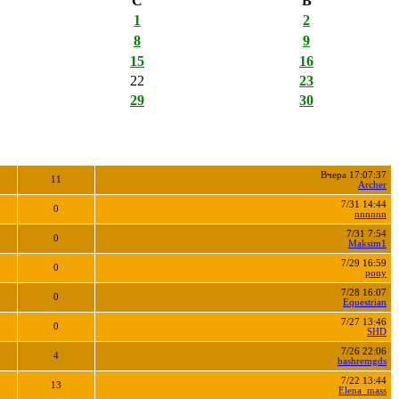
С
В
1
2
8
9
15
16
22
23
29
30
Вчера 17:07:37
11
Archer
7/31 14:44
0
nnnnnn
7/31 7:54
0
Maksim1
7/29 16:59
0
pony
7/28 16:07
0
Equestrian
7/27 13:46
0
SHD
7/26 22:06
4
bashremgds
7/22 13:44
13
Elena_mass