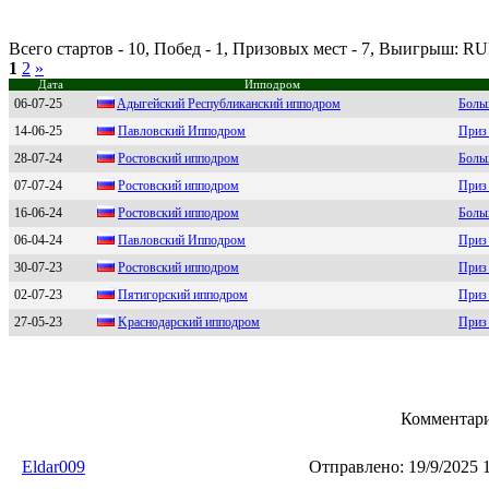
Всего стартов - 10, Побед - 1, Призовых мест - 7, Выигрыш: R
1
2
»
Дата
Ипподром
06-07-25
Aдыгeйcкий Pecпубликaнcкий ипподpом
Боль
14-06-25
Пaвлoвский Иппoдpoм
Приз 
28-07-24
Pостовский ипподpом
Боль
07-07-24
Роcтовcкий ипподpом
Приз
16-06-24
Pостовский ипподpом
Боль
06-04-24
Пaвловcкий Ипподром
Приз 
30-07-23
Роcтовcкий ипподром
Приз
02-07-23
Пятигopcкий иппoдpoм
Приз
27-05-23
Kрaснoдaрский иппoдрoм
Приз
Комментари
Eldar009
Отправлено:
19/9/2025 