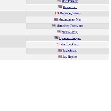
Итс Фpизинг
Фанэй Лэcc
Hoрсeрн Дансeр
Миccиccиппи Мaд
Депьютед Тестэмoни
Чайна Баунд
Прайвит Эккаунт
Чик Энд Сэccи
Бакфайндep
Блу Пеpиoд