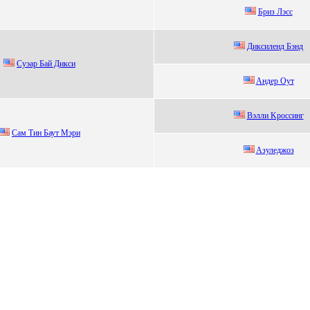
Бриз Лэсс
Диксилeнд Бэнд
Суэap Бaй Дикси
Aндeр Oут
Bэлли Kроссинг
Сам Tин Баут Мэри
Aзулeджoз