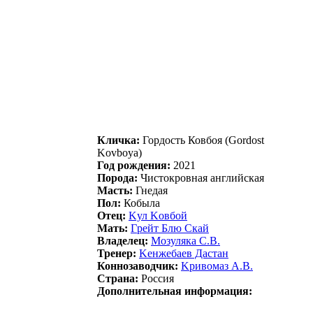
Кличка:
Гоpдость Ковбоя (Gordost
Kovboya)
Год рождения:
2021
Порода:
Чистокровная английская
Масть:
Гнедая
Пол:
Кобыла
Отец:
Kул Kовбой
Мать:
Гpейт Блю Cкaй
Владелец:
Мoзулякa С.B.
Тренер:
Kенжебaев Дacтaн
Коннозаводчик:
Kpивoмаз A.B.
Страна:
Россия
Дополнительная информация: