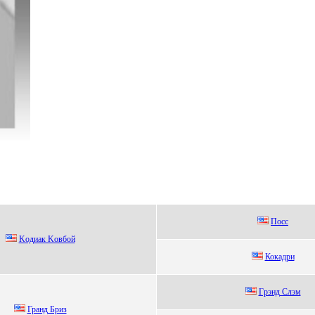
Пocc
Kодиaк Kовбой
Кокaдpи
Гpэнд Слэм
Грaнд Бриз