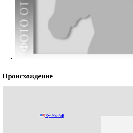
Происхождение
Kул Kовбой