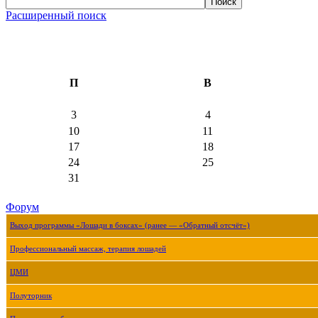
Расширенный поиск
П
В
3
4
10
11
17
18
24
25
31
Форум
Выход программы «Лошади в боксах» (ранее — «Обратный отсчёт»)
Профессиональный массаж, терапия лошадей
ЦМИ
Полуторник