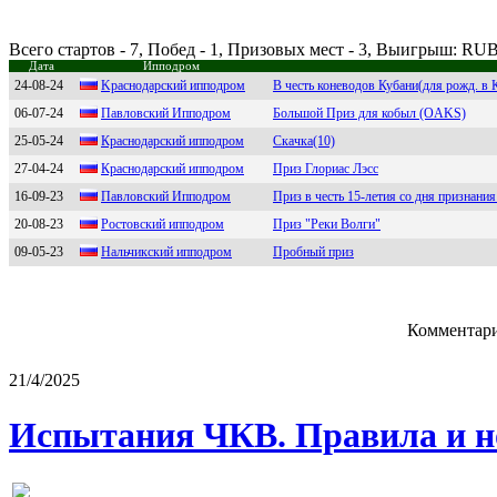
Всего стартов - 7, Побед - 1, Призовых мест - 3, Выигрыш: RU
Дата
Ипподром
24-08-24
Kрaснoдaрский иппoдрoм
В честь коневодов Кубани(для рожд. в К
06-07-24
Пaвловcкий Ипподpом
Большой Приз для кобыл (OAKS)
25-05-24
Кpаcнодаpcкий ипподpом
Скачка(10)
27-04-24
Крaснодaрский ипподром
Приз Глориас Лэсс
16-09-23
Павловский Ипподpом
Приз в честь 15-летия со дня признан
20-08-23
Pоcтовcкий ипподpом
Приз "Реки Волги"
09-05-23
Haльчикский ипподpом
Пробный приз
Комментари
21/4/2025
Испытания ЧКВ. Правила и н