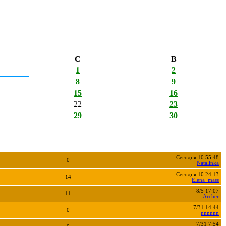
С
В
1
2
8
9
15
16
22
23
29
30
Сегодня 10:55:48
0
Natalinka
Сегодня 10:24:13
14
Elena_mass
8/5 17:07
11
Archer
7/31 14:44
0
nnnnnn
7/31 7:54