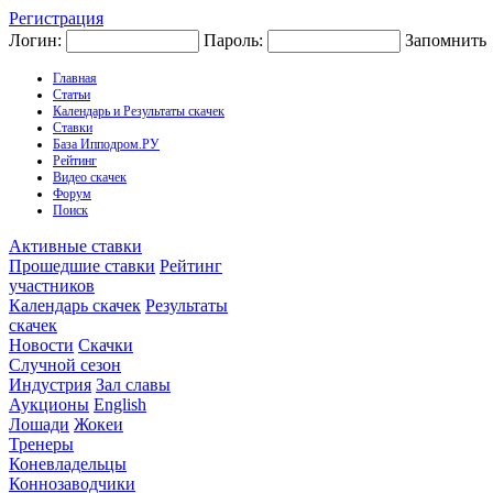
Регистрация
Логин:
Пароль:
Запомнить
Главная
Статьи
Календарь и Результаты скачек
Ставки
База Ипподром.РУ
Рейтинг
Видео скачек
Форум
Поиск
Активные ставки
Прошедшие ставки
Рейтинг
участников
Календарь скачек
Результаты
скачек
Новости
Скачки
Случной сезон
Индустрия
Зал славы
Аукционы
English
Лошади
Жокеи
Тренеры
Коневладельцы
Коннозаводчики