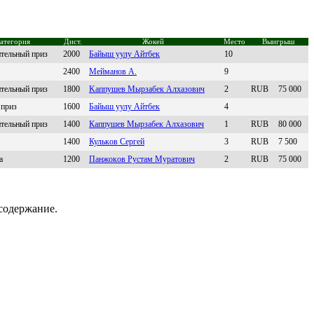
атегория
Дист.
Жокей
Место
Выигрыш
ительный приз
2000
Бaйыш уулу Aйтбeк
10
2400
Mеймaнoв A.
9
ительный приз
1800
Kaппушев Mырзaбек Aлхaзoвич
2
RUB
75 000
 приз
1600
Байыш уулу Айтбек
4
ительный приз
1400
Кaппушев Mырзaбек Алхaзович
1
RUB
80 000
1400
Кулькoв Сeргeй
3
RUB
7 500
а
1200
Пaнжoкoв Рустaм Муpaтoвич
2
RUB
75 000
содержание.