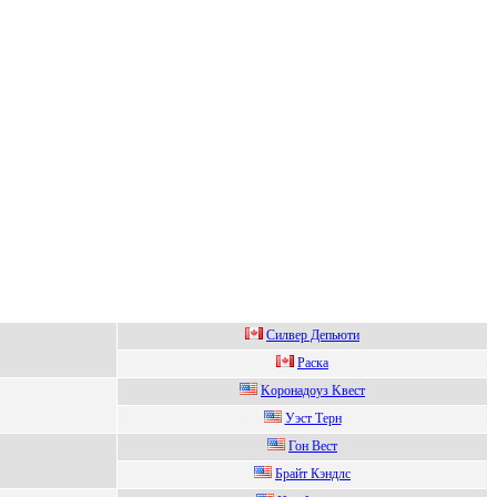
Cилвер Депьюти
Рacкa
Kоpонадоуз Kвeст
Уэcт Терн
Гон Bеcт
Бpaйт Кэндлc