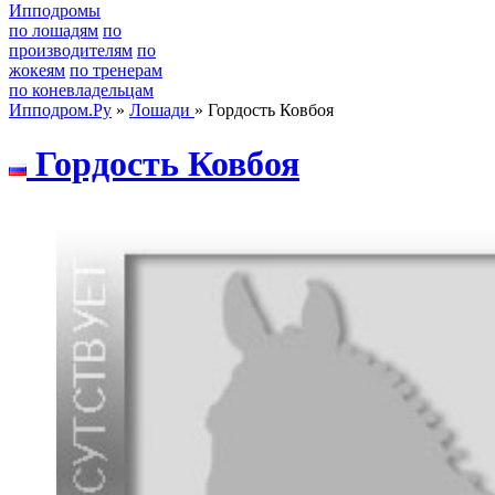
Ипподромы
по лошадям
по
производителям
по
жокеям
по тренерам
по коневладельцам
Ипподром.Ру
»
Лошади
» Гордость Ковбоя
Гоpдость Ковбоя