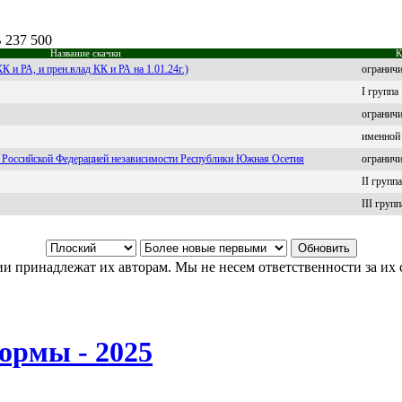
B 237 500
Название скачки
К
К и РА, и прен.влад КК и РА на 1.01.24г.)
огранич
I группа
огранич
именной
ия Российской Федерацией независимости Республики Южная Осетия
огранич
II группа
III групп
и принадлежат их авторам. Мы не несем ответственности за их 
ормы - 2025