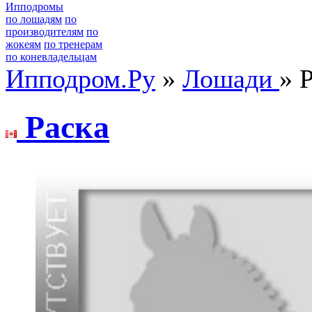
Ипподромы
по лошадям
по
производителям
по
жокеям
по тренерам
по коневладельцам
Ипподром.Ру
»
Лошади
» 
Рacкa