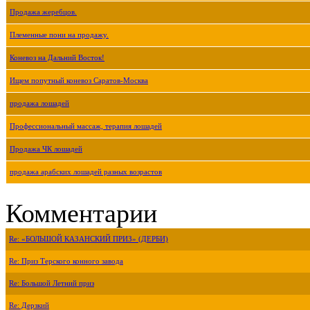
Продажа жеребцов.
Племенные пони на продажу.
Коневоз на Дальний Восток!
Ищем попутный коневоз Саратов-Москва
продажа лошадей
Профессиональный массаж, терапия лошадей
Продажа ЧК лошадей
продажа арабских лошадей разных возрастов
Комментарии
Re: «БОЛЬШОЙ КАЗАНСКИЙ ПРИЗ» (ДЕРБИ)
Re: Приз Терского конного завода
Re: Большой Летний приз
Re: Дерзкий