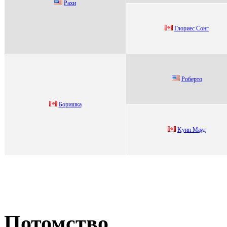
Рaхи
Глориес Сонг
Рoбертo
Бoришкa
Kуин Mауд
Потомство