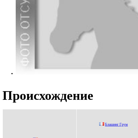
Происхождение
Блашинг Гpум