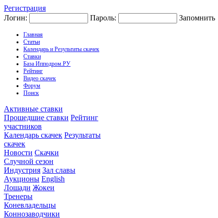
Регистрация
Логин:
Пароль:
Запомнить
Главная
Статьи
Календарь и Результаты скачек
Ставки
База Ипподром.РУ
Рейтинг
Видео скачек
Форум
Поиск
Активные ставки
Прошедшие ставки
Рейтинг
участников
Календарь скачек
Результаты
скачек
Новости
Скачки
Случной сезон
Индустрия
Зал славы
Аукционы
English
Лошади
Жокеи
Тренеры
Коневладельцы
Коннозаводчики