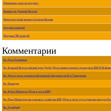
Племенные пони на продажу.
Коневоз на Дальний Восток!
Ищем попутный коневоз Саратов-Москва
продажа лошадей
Продажа ЧК лошадей
Комментарии
Re: Приз Гелишикли
Re: Большой Всероссийский приз Дерби (Приз памяти первого президента КБР В.М.Коко
Re: Приз в честь сельскохозяйственной Академии им.К.А.Тимирязева
Re: Паландер
Re: Кубок Майлеров (Приз в честь КБР)
Re: Приз Министерства сельского хозяйства КБР (Приз в честь года единства народов Ро
Re: Турафриф