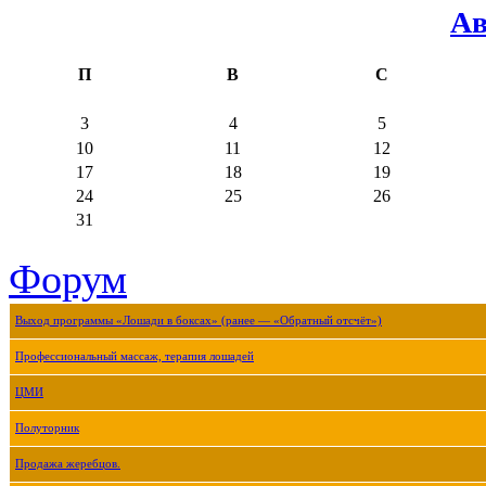
Ав
П
В
С
3
4
5
10
11
12
17
18
19
24
25
26
31
Форум
Выход программы «Лошади в боксах» (ранее — «Обратный отсчёт»)
Профессиональный массаж, терапия лошадей
ЦМИ
Полуторник
Продажа жеребцов.