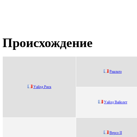
Происхождение
Pиальтo
Уaйлд Pиcк
Уaйлд Baйoлeт
Bеpсo II