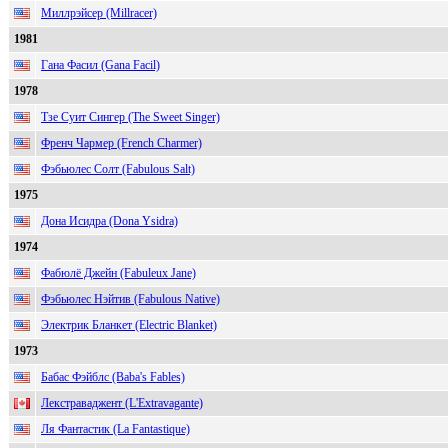
Миллрэйсер (Millracer)
1981
Гана Фасил (Gana Facil)
1978
Тзе Суит Сингер (The Sweet Singer)
Френч Чармер (French Charmer)
Фэбьюлес Солт (Fabulous Salt)
1975
Дона Исидра (Dona Ysidra)
1974
Фабюлё Джейн (Fabuleux Jane)
Фэбьюлес Нэйтив (Fabulous Native)
Электрик Бланкет (Electric Blanket)
1973
Бабас Фэйблс (Baba's Fables)
Лекстраваджент (L'Extravagante)
Ля Фантастик (La Fantastique)