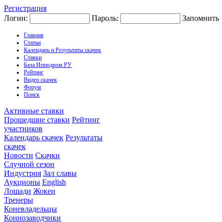
Регистрация
Логин:
Пароль:
Запомнить
Главная
Статьи
Календарь и Результаты скачек
Ставки
База Ипподром.РУ
Рейтинг
Видео скачек
Форум
Поиск
Активные ставки
Прошедшие ставки
Рейтинг
участников
Календарь скачек
Результаты
скачек
Новости
Скачки
Случной сезон
Индустрия
Зал славы
Аукционы
English
Лошади
Жокеи
Тренеры
Коневладельцы
Коннозаводчики