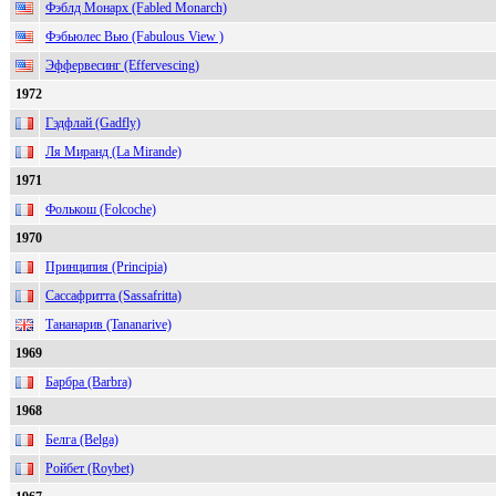
Фэблд Монарх (Fabled Monarch)
Фэбьюлес Вью (Fabulous View )
Эффервесинг (Effervescing)
1972
Гэдфлай (Gadfly)
Ля Миранд (La Mirande)
1971
Фолькош (Folcoche)
1970
Принципия (Principia)
Сассафритта (Sassafritta)
Тананарив (Tananarive)
1969
Барбра (Barbra)
1968
Белга (Belga)
Ройбет (Roybet)