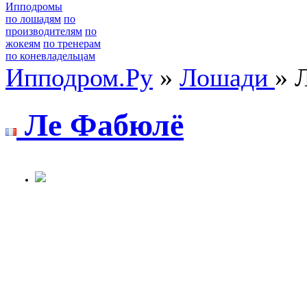
Ипподромы
по лошадям
по
производителям
по
жокеям
по тренерам
по коневладельцам
Ипподром.Ру
»
Лошади
» 
Ле Фaбюлё