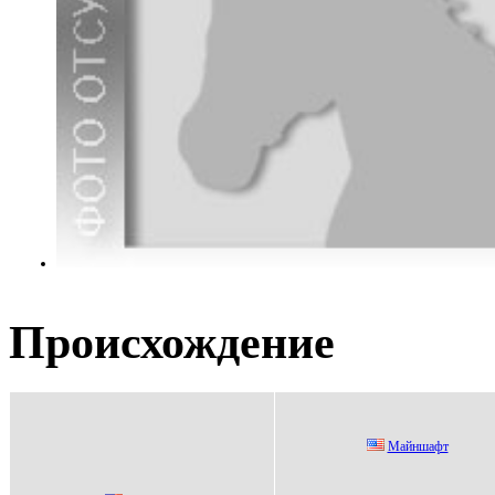
Происхождение
Майншафт