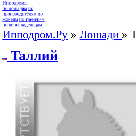
Ипподромы
по лошадям
по
производителям
по
жокеям
по тренерам
по коневладельцам
Ипподром.Ру
»
Лошади
» 
Taллий