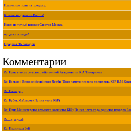
Племенные пони на продажу.
Коневоз на Дальний Восток!
Ищем попутный коневоз Саратов-Москва
продажа лошадей
Продажа ЧК лошадей
Комментарии
Re: Приз в честь сельскохозяйственной Академии им.К.А.Тимирязева
Re: Большой Всероссийский приз Дерби (Приз памяти первого президента КБР В.М.Коко
Re: Паландер
Re: Кубок Майлеров (Приз в честь КБР)
Re: Приз Министерства сельского хозяйства КБР (Приз в честь года единства народов Ро
Re: Турафриф
Re: Практикал Бой