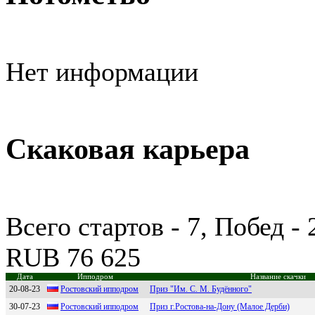
Нет информации
Скаковая карьера
Всего стартов - 7, Побед -
RUB 76 625
Дата
Ипподром
Название скачки
20-08-23
Pocтoвcкий иппoдpoм
Приз "Им. С. М. Будённого"
30-07-23
Роcтовcкий ипподром
Приз г.Ростова-на-Дону (Малое Дерби)