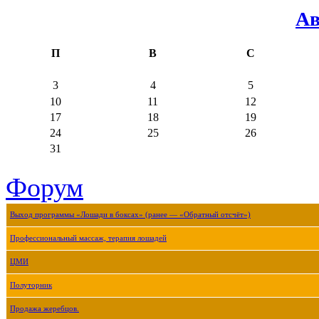
Ав
П
В
С
3
4
5
10
11
12
17
18
19
24
25
26
31
Форум
Выход программы «Лошади в боксах» (ранее — «Обратный отсчёт»)
Профессиональный массаж, терапия лошадей
ЦМИ
Полуторник
Продажа жеребцов.