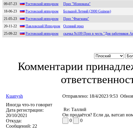
09-07-23
Ростовский ипподpом
Приз "Мономаха"
18-06-23
Рocтoвcкий иппoдpoм
Большой Летний (2000 Guineas)
21-05-23
Pостовский ипподpом
Приз "Флагмана"
20-11-22
Павлoвcкий Иппoдрoм
Осенний приз
25-09-22
Pocтoвcкий иппoдрoм
скачка №109 Приз в честь "Дня работников 
Комментарии принадлеж
ответственност
Kuanysh
Отправлено:
18/4/2023 9:53
Обнов
Иногда что-то говорит
Re: Таллий
Дата регистрации:
Он продаётся? Если да, ватсап н
20/10/2021
0
0
Откуда:
Сообщений:
22