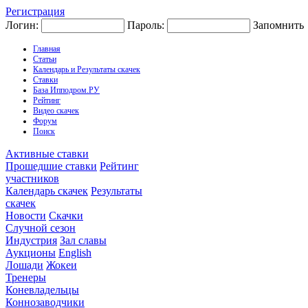
Регистрация
Логин:
Пароль:
Запомнить
Главная
Статьи
Календарь и Результаты скачек
Ставки
База Ипподром.РУ
Рейтинг
Видео скачек
Форум
Поиск
Активные ставки
Прошедшие ставки
Рейтинг
участников
Календарь скачек
Результаты
скачек
Новости
Скачки
Случной сезон
Индустрия
Зал славы
Аукционы
English
Лошади
Жокеи
Тренеры
Коневладельцы
Коннозаводчики