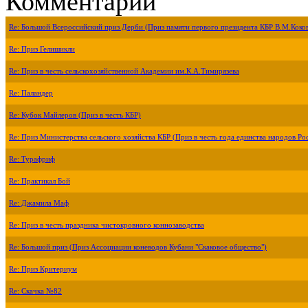
Комментарии
Re: Большой Всероссийский приз Дерби (Приз памяти первого президента КБР В.М.Коко
Re: Приз Гелишикли
Re: Приз в честь сельскохозяйственной Академии им.К.А.Тимирязева
Re: Паландер
Re: Кубок Майлеров (Приз в честь КБР)
Re: Приз Министерства сельского хозяйства КБР (Приз в честь года единства народов Ро
Re: Турафриф
Re: Практикал Бой
Re: Джамила Маф
Re: Приз в честь праздника чистокровного коннозаводства
Re: Большой приз (Приз Ассоциации коневодов Кубани "Скаковое общество")
Re: Приз Критериум
Re: Скачка №82