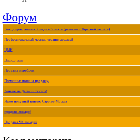
31
Форум
Выход программы «Лошади в боксах» (ранее — «Обратный отсчёт»)
Профессиональный массаж, терапия лошадей
ЦМИ
Полуторник
Продажа жеребцов.
Племенные пони на продажу.
Коневоз на Дальний Восток!
Ищем попутный коневоз Саратов-Москва
продажа лошадей
Продажа ЧК лошадей