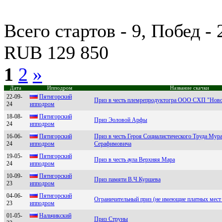
Всего стартов - 9, Побед -
RUB 129 850
1
2
»
Дата
Ипподром
Название скачки
22-09-
Пятигоpcкий
Приз в честь племрепродуктогра ООО СХП "Ново
24
ипподpом
18-08-
Пятигоpcкий
Приз Эоловой Арфы
24
ипподpом
16-06-
Пятигоpcкий
Приз в честь Героя Социалистического Труда Мур
24
ипподpом
Серафимовича
19-05-
Пятигоpский
Приз в честь аула Верхняя Мара
24
ипподpом
10-09-
Пятигoрский
Приз памяти В.Ч.Куршева
23
иппoдрoм
04-06-
Пятигорский
Ограничительный приз (не имеющие платных мест 
23
ипподром
01-05-
Haльчикский
Приз Струны