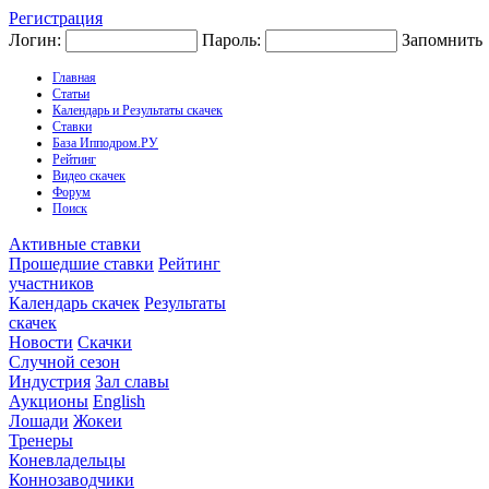
Регистрация
Логин:
Пароль:
Запомнить
Главная
Статьи
Календарь и Результаты скачек
Ставки
База Ипподром.РУ
Рейтинг
Видео скачек
Форум
Поиск
Активные ставки
Прошедшие ставки
Рейтинг
участников
Календарь скачек
Результаты
скачек
Новости
Скачки
Случной сезон
Индустрия
Зал славы
Аукционы
English
Лошади
Жокеи
Тренеры
Коневладельцы
Коннозаводчики