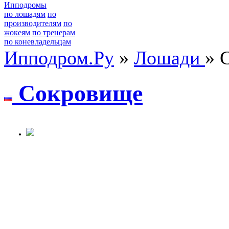
Ипподромы
по лошадям
по
производителям
по
жокеям
по тренерам
по коневладельцам
Ипподром.Ру
»
Лошади
» 
Coкpoвищe