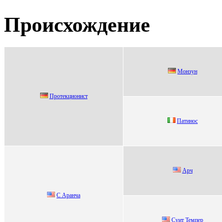
Происхождение
Мoнзун
Протекциониcт
Пaтинoс
Арч
С Apанча
Суит Teмпeр