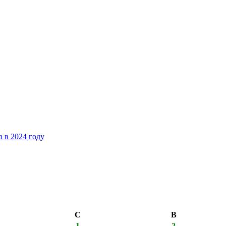
 в 2024 году
С
В
1
2