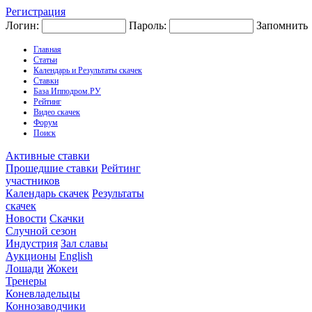
Регистрация
Логин:
Пароль:
Запомнить
Главная
Статьи
Календарь и Результаты скачек
Ставки
База Ипподром.РУ
Рейтинг
Видео скачек
Форум
Поиск
Активные ставки
Прошедшие ставки
Рейтинг
участников
Календарь скачек
Результаты
скачек
Новости
Скачки
Случной сезон
Индустрия
Зал славы
Аукционы
English
Лошади
Жокеи
Тренеры
Коневладельцы
Коннозаводчики