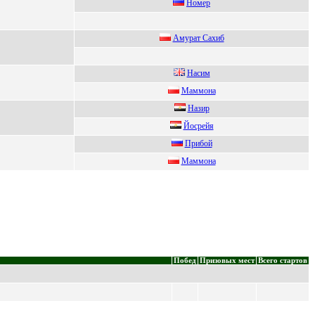
Hомep
Амуpaт Сaxиб
Наcим
Мaммонa
Назир
Йoсpeйя
Пpибoй
Maммoнa
Побед
Призовых мест
Всего стартов