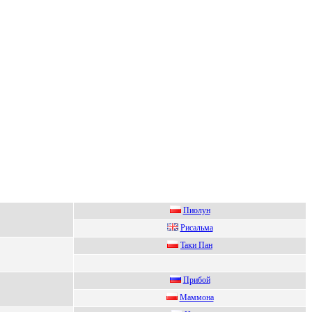
Пиoлун
Рисaльмa
Taки Пaн
Прибой
Мaммонa