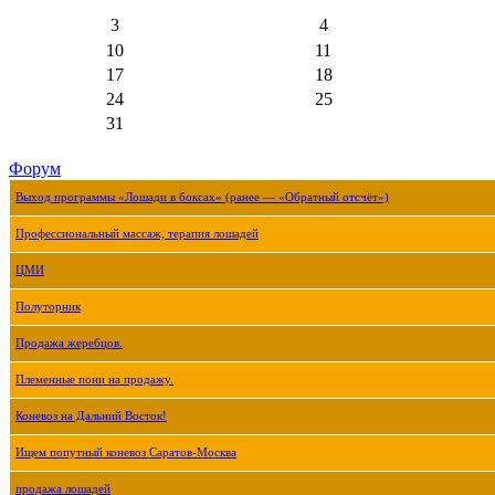
3
4
10
11
17
18
24
25
31
Форум
Выход программы «Лошади в боксах» (ранее — «Обратный отсчёт»)
Профессиональный массаж, терапия лошадей
ЦМИ
Полуторник
Продажа жеребцов.
Племенные пони на продажу.
Коневоз на Дальний Восток!
Ищем попутный коневоз Саратов-Москва
продажа лошадей