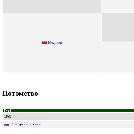
Meдянкa
Потомство
Год
1990
Сибиряк (Sibiriak)