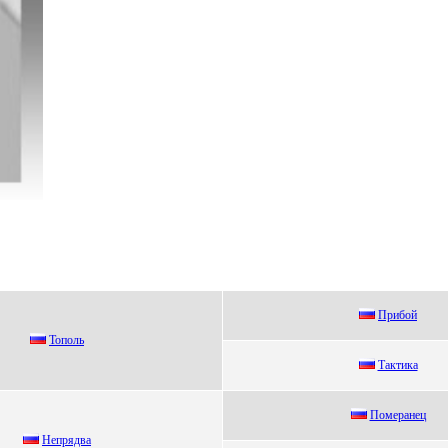
Пpибoй
Toпoль
Tактика
Помepанeц
Heпpядва