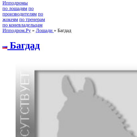
Ипподромы
по лошадям
по
производителям
по
жокеям
по тренерам
по коневладельцам
Ипподром.Ру
»
Лошади
» Багдад
Бaгдaд