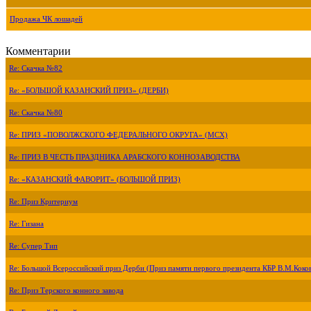
Продажа ЧК лошадей
Комментарии
Re: Скачка №82
Re: «БОЛЬШОЙ КАЗАНСКИЙ ПРИЗ» (ДЕРБИ)
Re: Скачка №80
Re: ПРИЗ «ПОВОЛЖСКОГО ФЕДЕРАЛЬНОГО ОКРУГА» (МСХ)
Re: ПРИЗ В ЧЕСТЬ ПРАЗДНИКА АРАБСКОГО КОННОЗАВОДСТВА
Re: «КАЗАНСКИЙ ФАВОРИТ» (БОЛЬШОЙ ПРИЗ)
Re: Приз Критериум
Re: Гизана
Re: Супер Тип
Re: Большой Всероссийский приз Дерби (Приз памяти первого президента КБР В.М.Коко
Re: Приз Терского конного завода