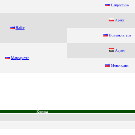
Haпpacлинa
Арaкс
Набег
Hoменклатура
Асуан
Maргaриткa
Moнoпoлия
Кличка