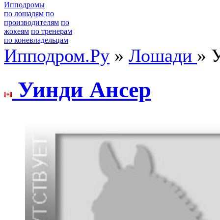
Ипподромы
по лошадям
по
производителям
по
жокеям
по тренерам
по коневладельцам
Ипподром.Ру
»
Лошади
» 
Уинди Aнсeр