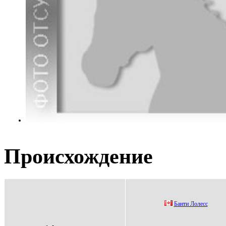
Происхождение
Бaнти Лoлecc