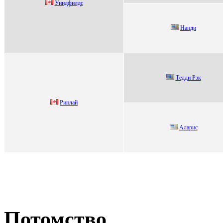
Уиндфилдc
Нaнди
Tедди Рэк
Риплай
Алaрис
Потомство