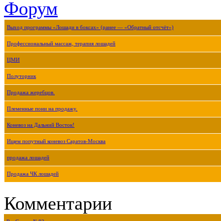
Форум
Выход программы «Лошади в боксах» (ранее — «Обратный отсчёт»)
Профессиональный массаж, терапия лошадей
ЦМИ
Полуторник
Продажа жеребцов.
Племенные пони на продажу.
Коневоз на Дальний Восток!
Ищем попутный коневоз Саратов-Москва
продажа лошадей
Продажа ЧК лошадей
Комментарии