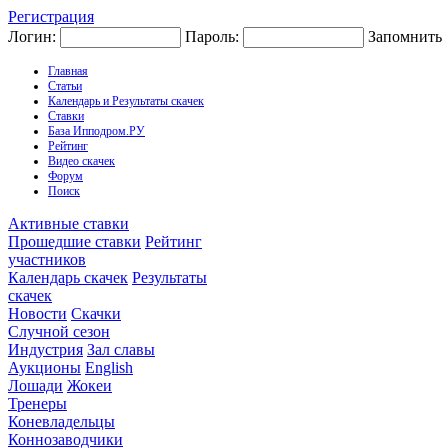
Регистрация
Логин:
Пароль:
Запомнить
Главная
Статьи
Календарь и Результаты скачек
Ставки
База Ипподром.РУ
Рейтинг
Видео скачек
Форум
Поиск
Активные ставки
Прошедшие ставки
Рейтинг
участников
Календарь скачек
Результаты
скачек
Новости
Скачки
Случной сезон
Индустрия
Зал славы
Аукционы
English
Лошади
Жокеи
Тренеры
Коневладельцы
Коннозаводчики