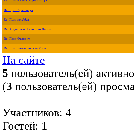
Re: Приз в честь жеребца Арт
Re: Приз Критериум
Re: Приз им.Абая
Re: Kinga Farm Казахстан Дерби
Re: Приз Фаворит
Re: Приз Казахстанская Миля
На сайте
5
пользователь(ей) активн
(
3
пользователь(ей) просм
Участников: 4
Гостей: 1