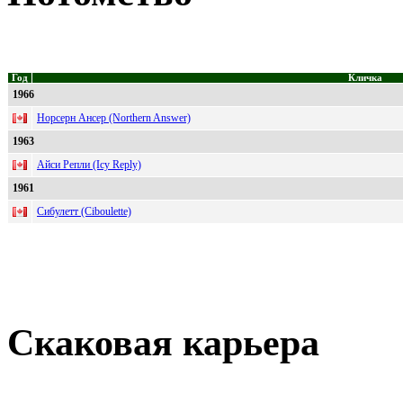
Год
Кличка
1966
Норсерн Ансер (Northern Answer)
1963
Айси Репли (Icy Reply)
1961
Сибулетт (Ciboulette)
Скаковая карьера