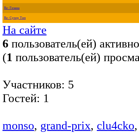
Re: Гизана
Re: Супер Тип
На сайте
6
пользователь(ей) активн
(
1
пользователь(ей) просм
Участников: 5
Гостей: 1
monso
,
grand-prix
,
clu4cko