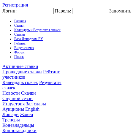
Регистрация
Логин:
Пароль:
Запомнить
Главная
Статьи
Календарь и Результаты скачек
Ставки
База Ипподром.РУ
Рейтинг
Видео скачек
Форум
Поиск
Активные ставки
Прошедшие ставки
Рейтинг
участников
Календарь скачек
Результаты
скачек
Новости
Скачки
Случной сезон
Индустрия
Зал славы
Аукционы
English
Лошади
Жокеи
Тренеры
Коневладельцы
Коннозаводчики