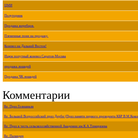
ЦМИ
Полуторник
Продажа жеребцов.
Племенные пони на продажу.
Коневоз на Дальний Восток!
Ищем попутный коневоз Саратов-Москва
продажа лошадей
Продажа ЧК лошадей
Комментарии
Re: Приз Гелишикли
Re: Большой Всероссийский приз Дерби (Приз памяти первого президента КБР В.М.Коко
Re: Приз в честь сельскохозяйственной Академии им.К.А.Тимирязева
Re: Паландер