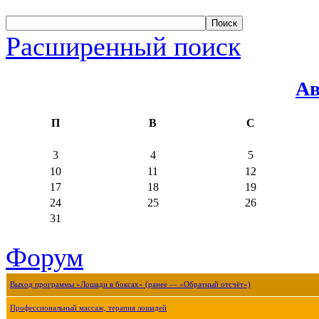
Расширенный поиск
Ав
П
В
С
3
4
5
10
11
12
17
18
19
24
25
26
31
Форум
Выход программы «Лошади в боксах» (ранее — «Обратный отсчёт»)
Профессиональный массаж, терапия лошадей