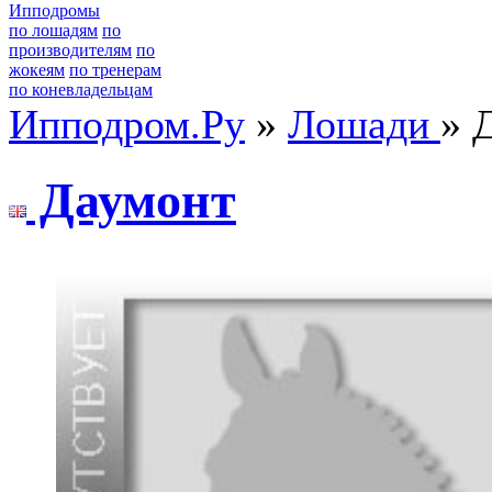
Ипподромы
по лошадям
по
производителям
по
жокеям
по тренерам
по коневладельцам
Ипподром.Ру
»
Лошади
» 
Даумoнт