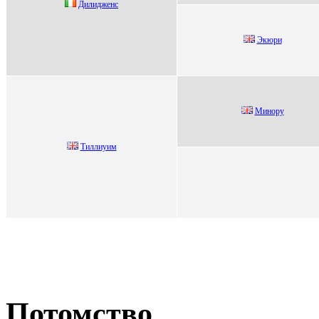
Дилидженс
Экюри
Минoру
Tиллиуим
Потомство