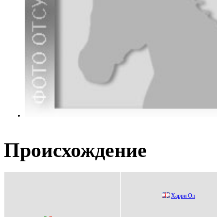
Происхождение
Хаppи Oн