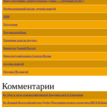
Выход программы «Лошади в боксах» (ранее — «Обратный отсчёт»)
Профессиональный массаж, терапия лошадей
ЦМИ
Полуторник
Продажа жеребцов.
Племенные пони на продажу.
Коневоз на Дальний Восток!
Ищем попутный коневоз Саратов-Москва
продажа лошадей
Продажа ЧК лошадей
Комментарии
Re: Приз в честь сельскохозяйственной Академии им.К.А.Тимирязева
Re: Большой Всероссийский приз Дерби (Приз памяти первого президента КБР В.М.Коко