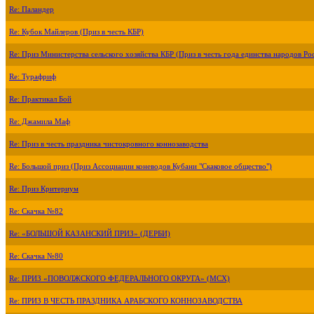
Re: Паландер
Re: Кубок Майлеров (Приз в честь КБР)
Re: Приз Министерства сельского хозяйства КБР (Приз в честь года единства народов Ро
Re: Турафриф
Re: Практикал Бой
Re: Джамила Маф
Re: Приз в честь праздника чистокровного коннозаводства
Re: Большой приз (Приз Ассоциации коневодов Кубани "Скаковое общество")
Re: Приз Критериум
Re: Скачка №82
Re: «БОЛЬШОЙ КАЗАНСКИЙ ПРИЗ» (ДЕРБИ)
Re: Скачка №80
Re: ПРИЗ «ПОВОЛЖСКОГО ФЕДЕРАЛЬНОГО ОКРУГА» (МСХ)
Re: ПРИЗ В ЧЕСТЬ ПРАЗДНИКА АРАБСКОГО КОННОЗАВОДСТВА