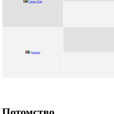
Cапар-Хан
Джерен
Потомство