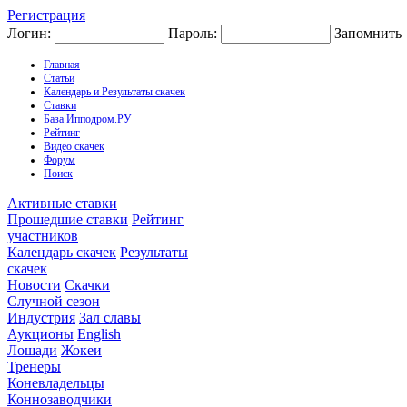
Регистрация
Логин:
Пароль:
Запомнить
Главная
Статьи
Календарь и Результаты скачек
Ставки
База Ипподром.РУ
Рейтинг
Видео скачек
Форум
Поиск
Активные ставки
Прошедшие ставки
Рейтинг
участников
Календарь скачек
Результаты
скачек
Новости
Скачки
Случной сезон
Индустрия
Зал славы
Аукционы
English
Лошади
Жокеи
Тренеры
Коневладельцы
Коннозаводчики