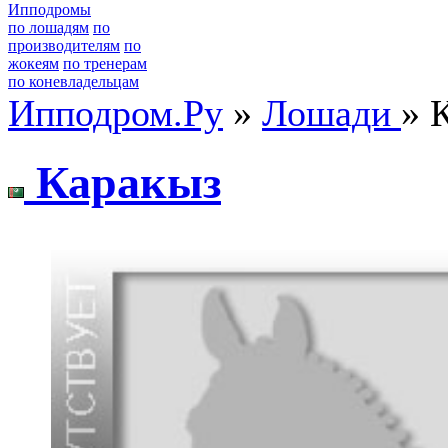
Ипподромы
по лошадям
по
производителям
по
жокеям
по тренерам
по коневладельцам
Ипподром.Ру
»
Лошади
» 
Каpакыз