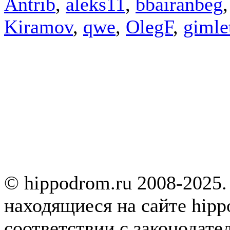
Antrib
,
aleks11
,
bbairanbeg
Kiramov
,
qwe
,
OlegF
,
gimle
© hippodrom.ru 2008-2025.
находящиеся на сайте hipp
соответствии с законодате