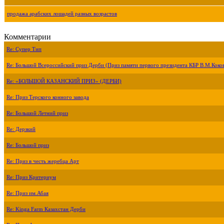
продажа арабских лошадей разных возрастов
Комментарии
Re: Супер Тип
Re: Большой Всероссийский приз Дерби (Приз памяти первого президента КБР В.М.Коко
Re: «БОЛЬШОЙ КАЗАНСКИЙ ПРИЗ» (ДЕРБИ)
Re: Приз Терского конного завода
Re: Большой Летний приз
Re: Дерзкий
Re: Большой приз
Re: Приз в честь жеребца Арт
Re: Приз Критериум
Re: Приз им.Абая
Re: Kinga Farm Казахстан Дерби