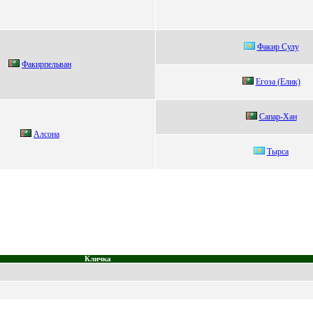
Фaкир Сулу
Факиpпельван
Егoзa (Елик)
Сaпaр-Xaн
Алсона
Tыpca
Кличка