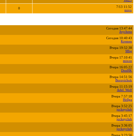
Vet25
7/13 11:52
0
novo
Сегодня 13:47:44
Joychens
Сегодня 10:40:43
Kremen
Вчера 19:52:38
Mbg
Вчера 17:10:41
mixon
Вчера 16:05:22
DonHK
Вчера 14:51:56
Borovichok
Вчера 11:15:19
Adel_Wolf
Вчера 7:57:18
Hellga
Вчера 3:52:25
jockeyclub
Вчера 3:45:17
jockeyclub
Вчера 3:36:05
jockeyclub
Вчера 3:23:56