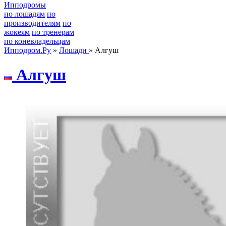
Ипподромы
по лошадям
по
производителям
по
жокеям
по тренерам
по коневладельцам
Ипподром.Ру
»
Лошади
» Алгуш
Алгуш