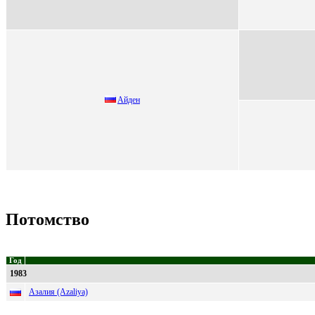
Aйден
Потомство
Год
1983
Азалия (Azaliya)