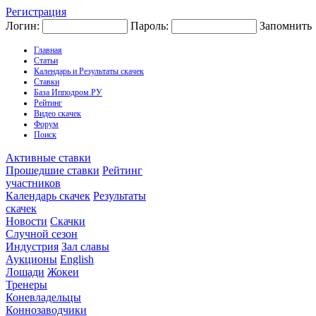
Регистрация
Логин:
Пароль:
Запомнить
Главная
Статьи
Календарь и Результаты скачек
Ставки
База Ипподром.РУ
Рейтинг
Видео скачек
Форум
Поиск
Активные ставки
Прошедшие ставки
Рейтинг
участников
Календарь скачек
Результаты
скачек
Новости
Скачки
Случной сезон
Индустрия
Зал славы
Аукционы
English
Лошади
Жокеи
Тренеры
Коневладельцы
Коннозаводчики