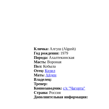
Кличка:
Алгуш (Algush)
Год рождения:
1979
Порода:
Ахалтекинская
Масть:
Вороная
Пол:
Кобыла
Отец:
Кизил
Мать:
Aйден
Владелец:
Тренер:
Коннозаводчик:
с/х "Чaгopтa"
Страна:
Россия
Дополнительная информация: