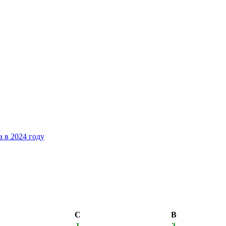
 в 2024 году
С
В
1
2