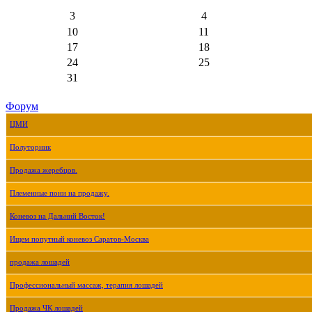
3
4
10
11
17
18
24
25
31
Форум
ЦМИ
Полуторник
Продажа жеребцов.
Племенные пони на продажу.
Коневоз на Дальний Восток!
Ищем попутный коневоз Саратов-Москва
продажа лошадей
Профессиональный массаж, терапия лошадей
Продажа ЧК лошадей