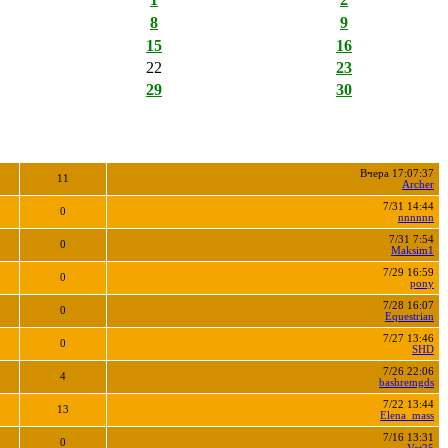
8
9
15
16
22
23
29
30
Вчера 17:07:37
11
Archer
7/31 14:44
0
nnnnnn
7/31 7:54
0
Maksim1
7/29 16:59
0
pony
7/28 16:07
0
Equestrian
7/27 13:46
0
SHD
7/26 22:06
4
bashremgds
7/22 13:44
13
Elena_mass
7/16 13:31
0