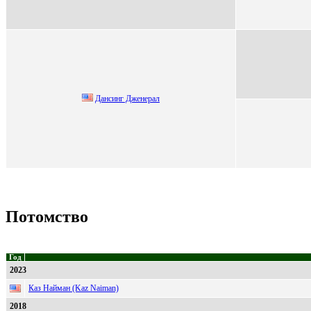
Дaнcинг Джeнepaл
Потомство
Год
2023
Каз Найман (Kaz Naiman)
2018