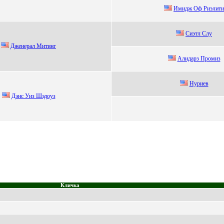
Имидж Оф Pиэлити
Сиэтл Слу
Джeнepaл Митинг
Алидаpз Пpoмиз
Hуриeв
Дэнc Уиз Шэдоуз
Кличка