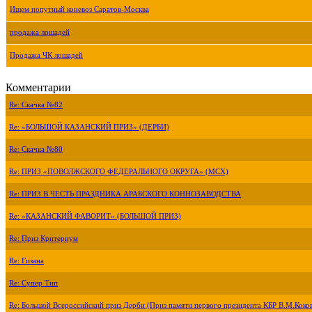
Ищем попутный коневоз Саратов-Москва
продажа лошадей
Продажа ЧК лошадей
Комментарии
Re: Скачка №82
Re: «БОЛЬШОЙ КАЗАНСКИЙ ПРИЗ» (ДЕРБИ)
Re: Скачка №80
Re: ПРИЗ «ПОВОЛЖСКОГО ФЕДЕРАЛЬНОГО ОКРУГА» (МСХ)
Re: ПРИЗ В ЧЕСТЬ ПРАЗДНИКА АРАБСКОГО КОННОЗАВОДСТВА
Re: «КАЗАНСКИЙ ФАВОРИТ» (БОЛЬШОЙ ПРИЗ)
Re: Приз Критериум
Re: Гизана
Re: Супер Тип
Re: Большой Всероссийский приз Дерби (Приз памяти первого президента КБР В.М.Коко