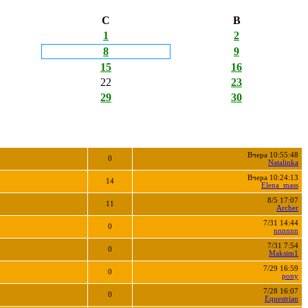
С
В
1
2
8
9
15
16
22
23
29
30
Вчера 10:55:48
0
Natalinka
Вчера 10:24:13
14
Elena_mass
8/5 17:07
11
Archer
7/31 14:44
0
nnnnnn
7/31 7:54
0
Maksim1
7/29 16:59
0
pony
7/28 16:07
0
Equestrian