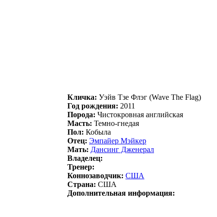
Кличка:
Уэйв Тзе Флэг (Wave The Flag)
Год рождения:
2011
Порода:
Чистокровная английская
Масть:
Темно-гнедая
Пол:
Кобыла
Отец:
Эмпaйеp Mэйкеp
Мать:
Дaнcинг Джeнepaл
Владелец:
Тренер:
Коннозаводчик:
CШA
Страна:
США
Дополнительная информация: