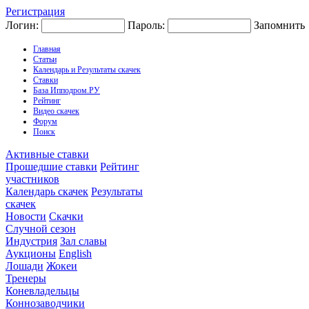
Регистрация
Логин:
Пароль:
Запомнить
Главная
Статьи
Календарь и Результаты скачек
Ставки
База Ипподром.РУ
Рейтинг
Видео скачек
Форум
Поиск
Активные ставки
Прошедшие ставки
Рейтинг
участников
Календарь скачек
Результаты
скачек
Новости
Скачки
Случной сезон
Индустрия
Зал славы
Аукционы
English
Лошади
Жокеи
Тренеры
Коневладельцы
Коннозаводчики