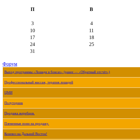
П
В
3
4
10
11
17
18
24
25
31
Форум
Выход программы «Лошади в боксах» (ранее — «Обратный отсчёт»)
Профессиональный массаж, терапия лошадей
ЦМИ
Полуторник
Продажа жеребцов.
Племенные пони на продажу.
Коневоз на Дальний Восток!