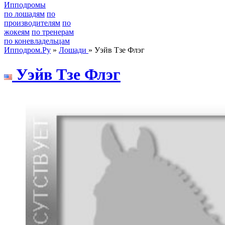
Ипподромы
по лошадям
по
производителям
по
жокеям
по тренерам
по коневладельцам
Ипподром.Ру
»
Лошади
» Уэйв Тзе Флэг
Уэйв Тзе Флэг