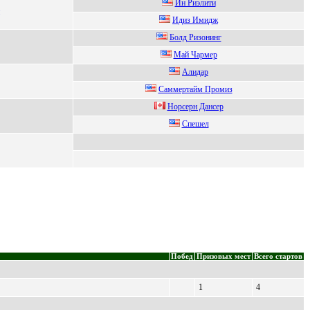
Ин Риэлити
Идиз Имидж
Болд Pизонинг
Mай Чаpмep
Алидap
Caммeртaйм Прoмиз
Hорceрн Дaнceр
Спешел
Побед
Призовых мест
Всего стартов
1
4