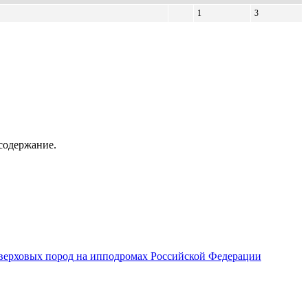
1
3
содержание.
верховых пород на ипподромах Российской Федерации