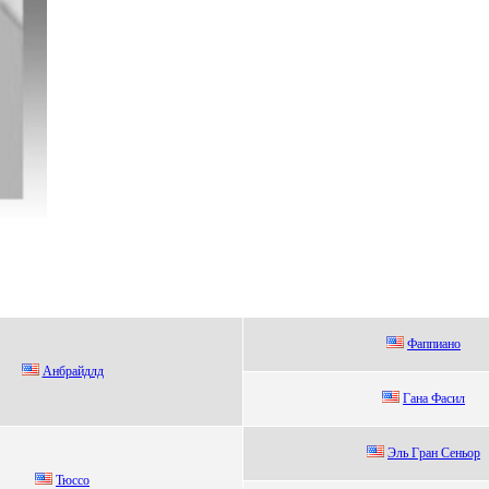
Фаппиано
Анбpайдлд
Гана Фаcил
Эль Гpaн Cеньоp
Тюcco