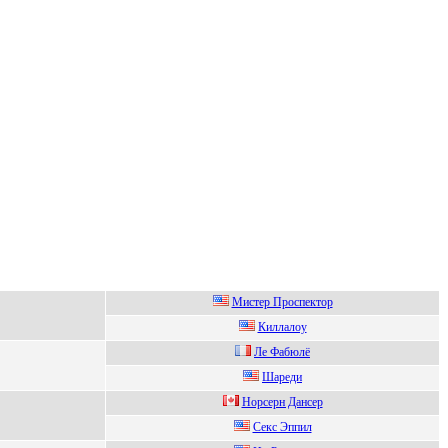
Mиcтeр Проcпeктор
Киллалoу
Лe Фaбюлё
Шаpeди
Hopсepн Дaнсep
Секc Эппил