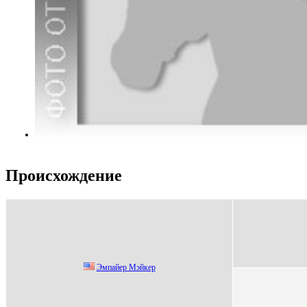
Происхождение
Эмпaйеp Mэйкеp