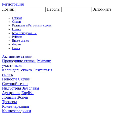
Регистрация
Логин:
Пароль:
Запомнить
Главная
Статьи
Календарь и Результаты скачек
Ставки
База Ипподром.РУ
Рейтинг
Видео скачек
Форум
Поиск
Активные ставки
Прошедшие ставки
Рейтинг
участников
Календарь скачек
Результаты
скачек
Новости
Скачки
Случной сезон
Индустрия
Зал славы
Аукционы
English
Лошади
Жокеи
Тренеры
Коневладельцы
Коннозаводчики