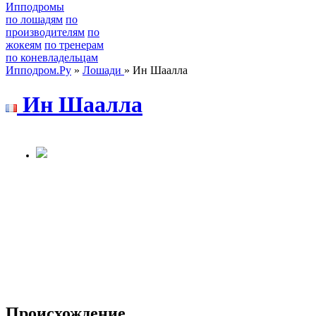
Ипподромы
по лошадям
по
производителям
по
жокеям
по тренерам
по коневладельцам
Ипподром.Ру
»
Лошади
» Ин Шаалла
Ин Шaaллa
Происхождение