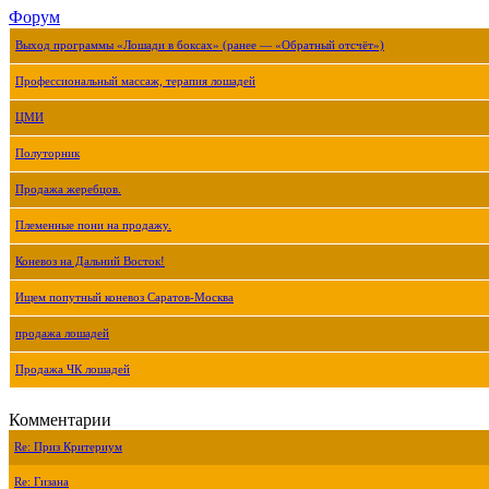
Форум
Выход программы «Лошади в боксах» (ранее — «Обратный отсчёт»)
Профессиональный массаж, терапия лошадей
ЦМИ
Полуторник
Продажа жеребцов.
Племенные пони на продажу.
Коневоз на Дальний Восток!
Ищем попутный коневоз Саратов-Москва
продажа лошадей
Продажа ЧК лошадей
Комментарии
Re: Приз Критериум
Re: Гизана