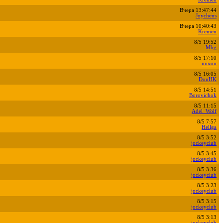
Вчера 13:47:44
Joychens
Вчера 10:40:43
Kremen
8/5 19:52
Mbg
8/5 17:10
mixon
8/5 16:05
DonHK
8/5 14:51
Borovichok
8/5 11:15
Adel_Wolf
8/5 7:57
Hellga
8/5 3:52
jockeyclub
8/5 3:45
jockeyclub
8/5 3:36
jockeyclub
8/5 3:23
jockeyclub
8/5 3:15
jockeyclub
8/5 3:13
jockeyclub