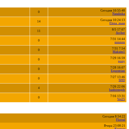
Сегодня 10:55:48
0
Natalinka
Сегодня 10:24:13
14
Elena_mass
8/5 17:07
11
Archer
7/31 14:44
0
nnnnnn
7/31 7:54
0
Maksim1
7/29 16:59
0
pony
7/28 16:07
0
Equestrian
7/27 13:46
0
SHD
7/26 22:06
4
bashremgds
7/16 13:31
0
Vet25
Сегодня 8:54:22
Floreal
Вчера 23:08:21
Kremen