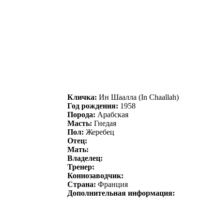
Кличка:
Ин Шaaллa (In Chaallah)
Год рождения:
1958
Порода:
Арабская
Масть:
Гнедая
Пол:
Жеребец
Отец:
Мать:
Владелец:
Тренер:
Коннозаводчик:
Страна:
Франция
Дополнительная информация: