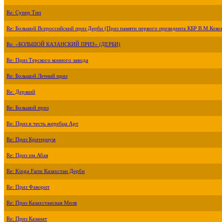
Re: Супер Тип
Re: Большой Всероссийский приз Дерби (Приз памяти первого президента КБР В.М.Коко
Re: «БОЛЬШОЙ КАЗАНСКИЙ ПРИЗ» (ДЕРБИ)
Re: Приз Терского конного завода
Re: Большой Летний приз
Re: Дерзкий
Re: Большой приз
Re: Приз в честь жеребца Арт
Re: Приз Критериум
Re: Приз им.Абая
Re: Kinga Farm Казахстан Дерби
Re: Приз Фаворит
Re: Приз Казахстанская Миля
Re: Приз Казанат