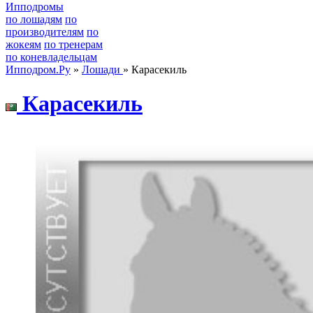
Ипподромы
по лошадям
по
производителям
по
жокеям
по тренерам
по коневладельцам
Ипподром.Ру
»
Лошади
» Карасекиль
Кaрaсeкиль