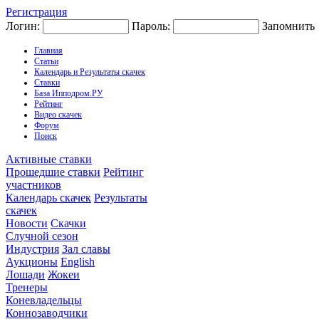
Регистрация
Логин:
Пароль:
Запомнить
Главная
Статьи
Календарь и Результаты скачек
Ставки
База Ипподром.РУ
Рейтинг
Видео скачек
Форум
Поиск
Активные ставки
Прошедшие ставки
Рейтинг
участников
Календарь скачек
Результаты
скачек
Новости
Скачки
Случной сезон
Индустрия
Зал славы
Аукционы
English
Лошади
Жокеи
Тренеры
Коневладельцы
Коннозаводчики