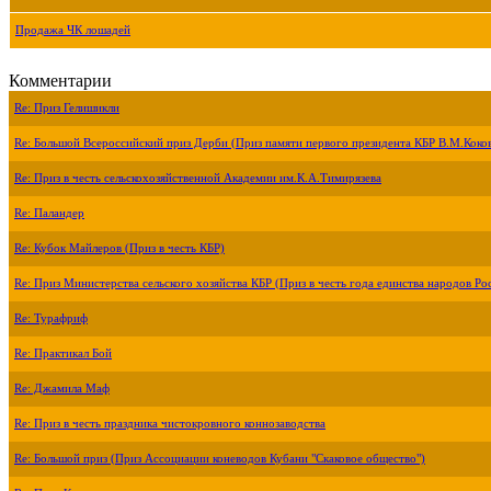
Продажа ЧК лошадей
Комментарии
Re: Приз Гелишикли
Re: Большой Всероссийский приз Дерби (Приз памяти первого президента КБР В.М.Коко
Re: Приз в честь сельскохозяйственной Академии им.К.А.Тимирязева
Re: Паландер
Re: Кубок Майлеров (Приз в честь КБР)
Re: Приз Министерства сельского хозяйства КБР (Приз в честь года единства народов Ро
Re: Турафриф
Re: Практикал Бой
Re: Джамила Маф
Re: Приз в честь праздника чистокровного коннозаводства
Re: Большой приз (Приз Ассоциации коневодов Кубани "Скаковое общество")