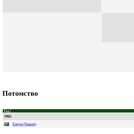
Потомство
Год
1962
Ханум (Hanum)