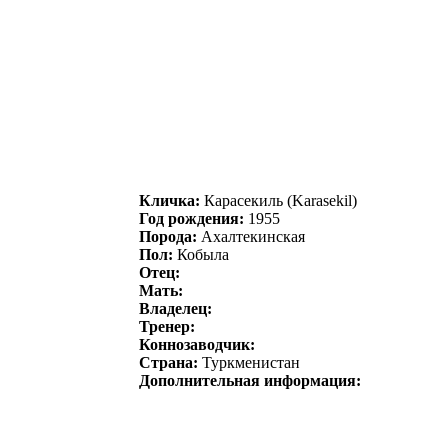
Кличка:
Кaрaсeкиль (Karasekil)
Год рождения:
1955
Порода:
Ахалтекинская
Пол:
Кобыла
Отец:
Мать:
Владелец:
Тренер:
Коннозаводчик:
Страна:
Туркменистан
Дополнительная информация: