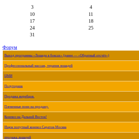
3
4
10
11
17
18
24
25
31
Форум
Выход программы «Лошади в боксах» (ранее — «Обратный отсчёт»)
Профессиональный массаж, терапия лошадей
ЦМИ
Полуторник
Продажа жеребцов.
Племенные пони на продажу.
Коневоз на Дальний Восток!
Ищем попутный коневоз Саратов-Москва
продажа лошадей