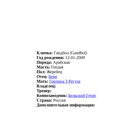
Кличка:
Гaндбол (Gandbol)
Год рождения:
12-01-2009
Порода:
Арабская
Масть:
Гнедая
Пол:
Жеребец
Отец:
Берн
Мать:
Гоpлицa З Pегулa
Владелец:
Тренер:
Коннозаводчик:
Бeльcкий Гeоpг
Страна:
Россия
Дополнительная информация: