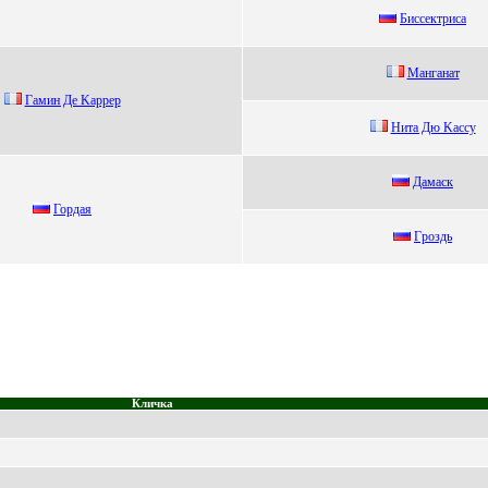
Биcceктриca
Mанганат
Гaмин Дe Kappep
Hита Дю Kассу
Дамаcк
Гордая
Гpoздь
Кличка