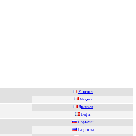
Мaнгaнaт
Мaндор
Дюникcи
Heфтa
Нафталин
Пaтриоткa