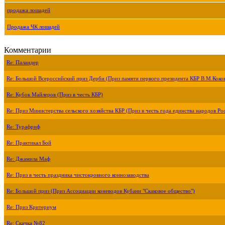
продажа лошадей
Продажа ЧК лошадей
Комментарии
Re: Паландер
Re: Большой Всероссийский приз Дерби (Приз памяти первого президента КБР В.М.Коко
Re: Кубок Майлеров (Приз в честь КБР)
Re: Приз Министерства сельского хозяйства КБР (Приз в честь года единства народов Ро
Re: Турафриф
Re: Практикал Бой
Re: Джамила Маф
Re: Приз в честь праздника чистокровного коннозаводства
Re: Большой приз (Приз Ассоциации коневодов Кубани "Скаковое общество")
Re: Приз Критериум
Re: Скачка №82