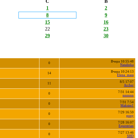
С
В
1
2
8
9
15
16
22
23
29
30
Вчера 10:55:48
0
Natalinka
Вчера 10:24:13
14
Elena_mass
8/5 17:07
11
Archer
7/31 14:44
0
nnnnnn
7/31 7:54
0
Maksim1
7/29 16:59
0
pony
7/28 16:07
0
Equestrian
7/27 13:46
0
SHD