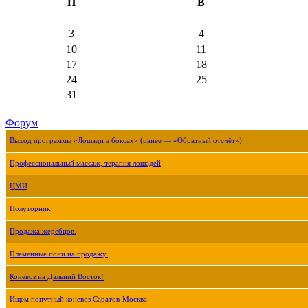
П
В
3
4
10
11
17
18
24
25
31
Форум
Выход программы «Лошади в боксах» (ранее — «Обратный отсчёт»)
Профессиональный массаж, терапия лошадей
ЦМИ
Полуторник
Продажа жеребцов.
Племенные пони на продажу.
Коневоз на Дальний Восток!
Ищем попутный коневоз Саратов-Москва