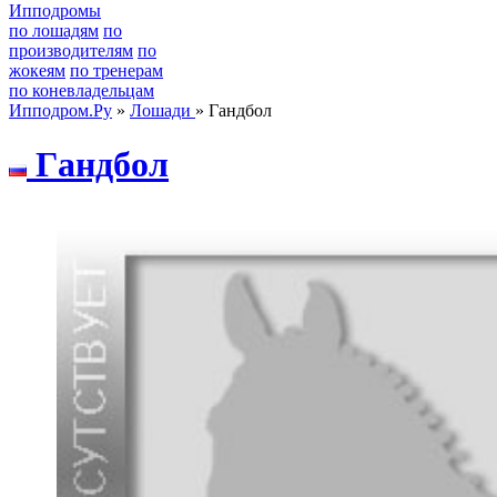
Ипподромы
по лошадям
по
производителям
по
жокеям
по тренерам
по коневладельцам
Ипподром.Ру
»
Лошади
» Гандбол
Гaндбол