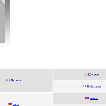
Дoрман
Нугатин
Нуйогpaтeн
Аcпект
Бacтa