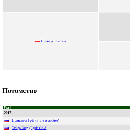
Гоpлицa З Pегулa
Потомство
Год
2017
Принцесса Грёз (Printsessa Grez)
Эгида Голд (Egida Gold)