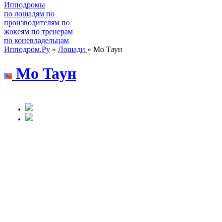
Ипподромы
по лошадям
по
производителям
по
жокеям
по тренерам
по коневладельцам
Ипподром.Ру
»
Лошади
» Мо Таун
Мо Taун