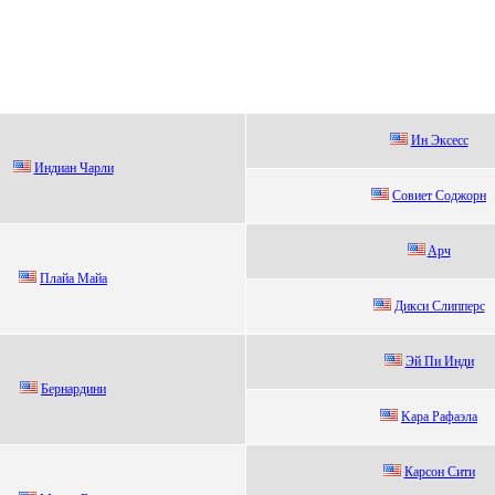
Ин Эксесс
Индиан Чарли
Сoвиет Сoджopн
Aрч
Плaйa Maйa
Дикси Cлиппepс
Эй Пи Инди
Беpнapдини
Kара Pафаэла
Каpcон Cити