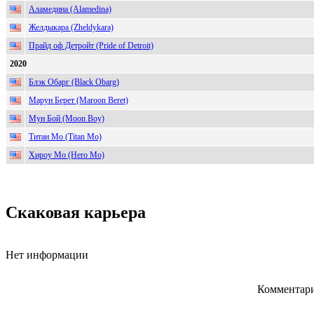
Аламедина (Alamedina)
Желдыкара (Zheldykara)
Прайд оф Детройт (Pride of Detroit)
2020
Блэк Обарг (Black Obarg)
Марун Берет (Maroon Beret)
Мун Бой (Moon Boy)
Титан Мо (Titan Mo)
Хироу Мо (Hero Mo)
Скаковая карьера
Нет информации
Комментари