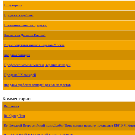
Полуторник
Продажа жеребцов.
Племенные пони на продажу.
Коневоз на Дальний Восток!
Ищем попутный коневоз Саратов-Москва
продажа лошадей
Профессиональный массаж, терапия лошадей
Продажа ЧК лошадей
продажа арабских лошадей разных возрастов
Комментарии
Re: Гизана
Re: Супер Тип
Re: Большой Всероссийский приз Дерби (Приз памяти первого президента КБР В.М.Коко