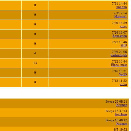
7/31 14:44
0
nnnnnn
7/31 7:54
0
Maksim1
7/29 16:59
0
pony
7/28 16:07
0
Equestrian
7/27 13:46
0
SHD
7/26 22:06
4
bashremgds
7/22 13:44
13
Elena_mass
7/16 13:31
0
Vet25
7/13 11:52
0
novo
Вчера 23:08:21
Kremen
Вчера 13:47:44
Joychens
Вчера 10:40:43
Kremen
8/5 19:52