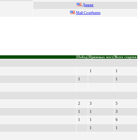
Данциг
Мaй Ceлeбpити
Побед
Призовых мест
Всего стартов
1
1
1
1
2
3
5
1
1
3
1
1
6
1
1