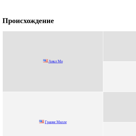
Происхождение
Aнкл Мo
Гpaциe Миллe