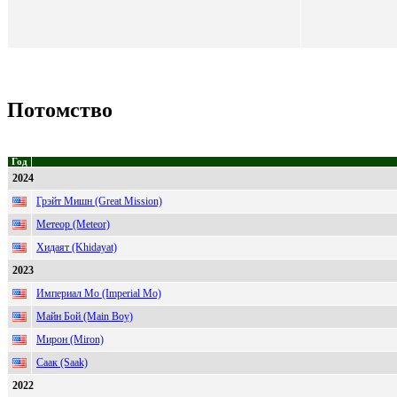
Потомство
Год
2024
Грэйт Мишн (Great Mission)
Метеор (Meteor)
Хидаят (Khidayat)
2023
Империал Мо (Imperial Mo)
Майн Бой (Main Boy)
Мирон (Miron)
Саак (Saak)
2022