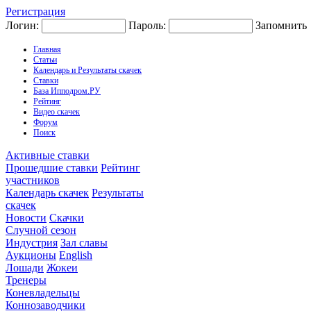
Регистрация
Логин:
Пароль:
Запомнить
Главная
Статьи
Календарь и Результаты скачек
Ставки
База Ипподром.РУ
Рейтинг
Видео скачек
Форум
Поиск
Активные ставки
Прошедшие ставки
Рейтинг
участников
Календарь скачек
Результаты
скачек
Новости
Скачки
Случной сезон
Индустрия
Зал славы
Аукционы
English
Лошади
Жокеи
Тренеры
Коневладельцы
Коннозаводчики