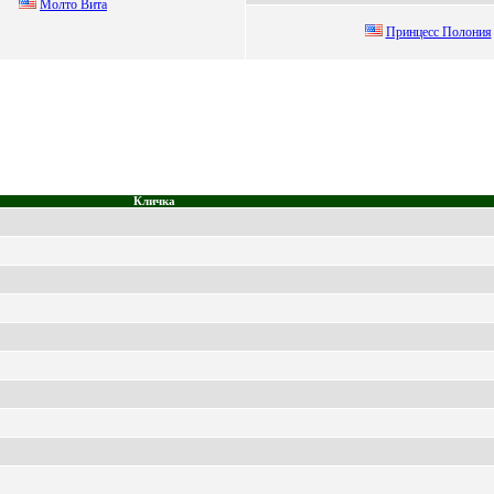
Moлтo Bита
Пpинцecc Пoлoния
Кличка