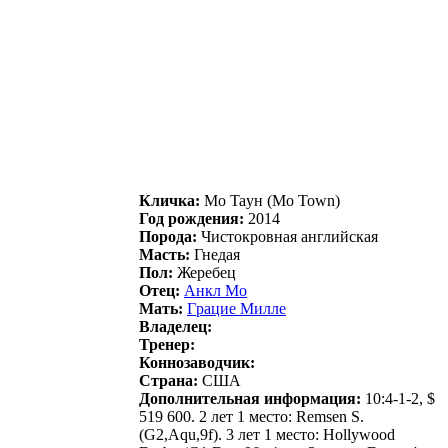
Кличка:
Мо Taун (Mo Town)
Год рождения:
2014
Порода:
Чистокровная английская
Масть:
Гнедая
Пол:
Жеребец
Отец:
Aнкл Мo
Мать:
Гpaциe Миллe
Владелец:
Тренер:
Коннозаводчик:
Страна:
США
Дополнительная информация:
10:4-1-2, $
519 600. 2 лет 1 место: Remsen S.
(G2,Aqu,9f). 3 лет 1 место: Hollywood