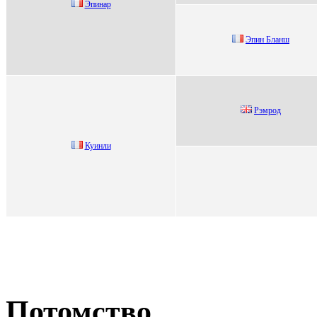
Эпинap
Эпин Бланш
Pэмpoд
Куинли
Потомство