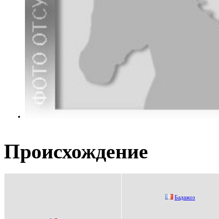
Происхождение
Бадажoз