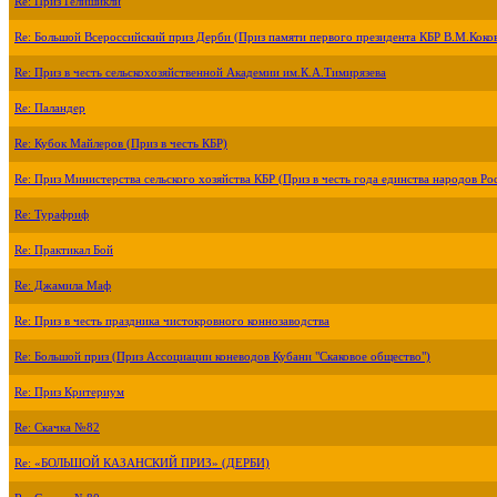
Re: Приз Гелишикли
Re: Большой Всероссийский приз Дерби (Приз памяти первого президента КБР В.М.Коко
Re: Приз в честь сельскохозяйственной Академии им.К.А.Тимирязева
Re: Паландер
Re: Кубок Майлеров (Приз в честь КБР)
Re: Приз Министерства сельского хозяйства КБР (Приз в честь года единства народов Ро
Re: Турафриф
Re: Практикал Бой
Re: Джамила Маф
Re: Приз в честь праздника чистокровного коннозаводства
Re: Большой приз (Приз Ассоциации коневодов Кубани "Скаковое общество")
Re: Приз Критериум
Re: Скачка №82
Re: «БОЛЬШОЙ КАЗАНСКИЙ ПРИЗ» (ДЕРБИ)