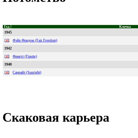
Год
Кличка
1945
Фэйр Фридом (Fair Freedom)
1942
Финетт (Finette)
1940
Санрайт (Sunright)
Скаковая карьера