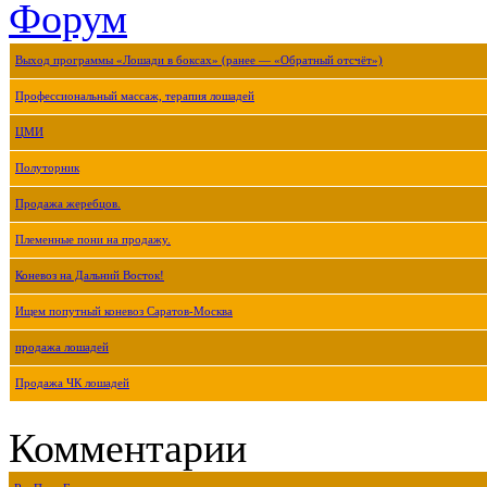
Форум
Выход программы «Лошади в боксах» (ранее — «Обратный отсчёт»)
Профессиональный массаж, терапия лошадей
ЦМИ
Полуторник
Продажа жеребцов.
Племенные пони на продажу.
Коневоз на Дальний Восток!
Ищем попутный коневоз Саратов-Москва
продажа лошадей
Продажа ЧК лошадей
Комментарии