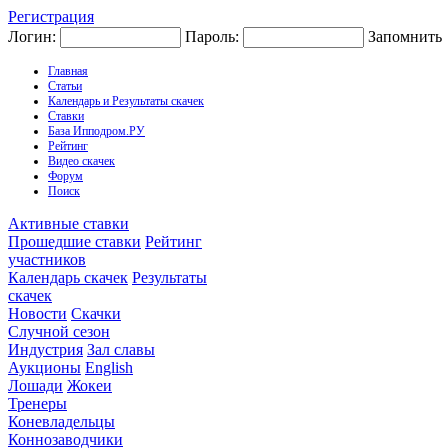
Регистрация
Логин:
Пароль:
Запомнить
Главная
Статьи
Календарь и Результаты скачек
Ставки
База Ипподром.РУ
Рейтинг
Видео скачек
Форум
Поиск
Активные ставки
Прошедшие ставки
Рейтинг
участников
Календарь скачек
Результаты
скачек
Новости
Скачки
Случной сезон
Индустрия
Зал славы
Аукционы
English
Лошади
Жокеи
Тренеры
Коневладельцы
Коннозаводчики