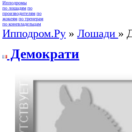
Ипподромы
по лошадям
по
производителям
по
жокеям
по тренерам
по коневладельцам
Ипподром.Ру
»
Лошади
» 
Демoкpaти