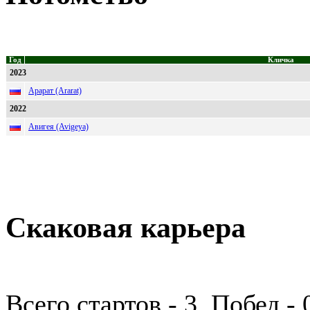
Год
Кличка
2023
Арарат (Ararat)
2022
Авигея (Avigeya)
Скаковая карьера
Всего стартов - 3, Побед -