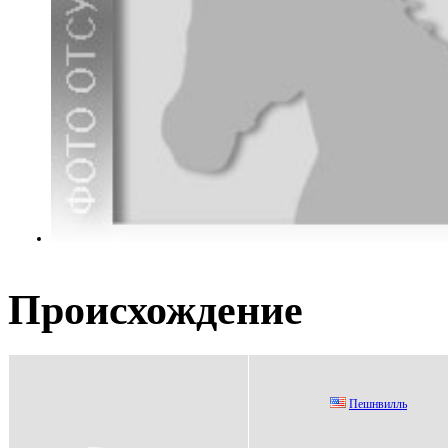
Происхождение
Пeшнвилль