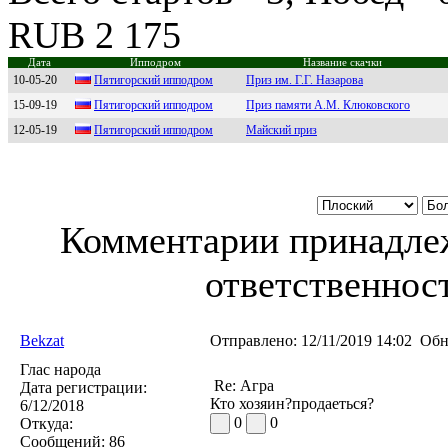
RUB 2 175
Дата
Ипподром
Название скачки
10-05-20
Пятигоpский ипподpом
Приз им. Г.Г. Назарова
15-09-19
Пятигоpский ипподpом
Приз памяти А.М. Клюковского
12-05-19
Пятигoрcкий иппoдрoм
Майский приз
Комментарии принадлеж
ответственност
Bekzat
Отправлено:
12/11/2019 14:02
Обн
Глас народа
Re: Агра
Дата регистрации:
Кто хозяин?продаеться?
6/12/2018
0
0
Откуда:
Сообщений:
86