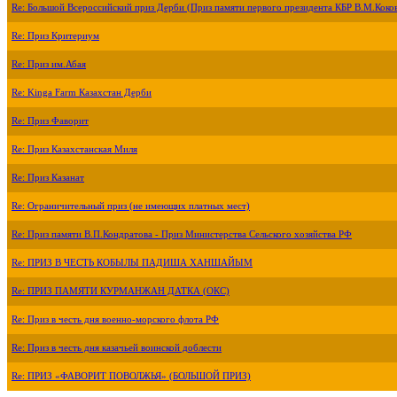
Re: Большой Всероссийский приз Дерби (Приз памяти первого президента КБР В.М.Коко
Re: Приз Критериум
Re: Приз им.Абая
Re: Kinga Farm Казахстан Дерби
Re: Приз Фаворит
Re: Приз Казахстанская Миля
Re: Приз Казанат
Re: Ограничительный приз (не имеющих платных мест)
Re: Приз памяти В.П.Кондратова - Приз Министерства Сельского хозяйства РФ
Re: ПРИЗ В ЧЕСТЬ КОБЫЛЫ ПАДИША ХАНШАЙЫМ
Re: ПРИЗ ПАМЯТИ КУРМАНЖАН ДАТКА (ОКС)
Re: Приз в честь дня военно-морского флота РФ
Re: Приз в честь дня казачьей воинской доблести
Re: ПРИЗ «ФАВОРИТ ПОВОЛЖЬЯ» (БОЛЬШОЙ ПРИЗ)