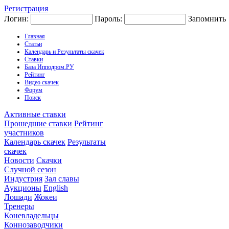
Регистрация
Логин:
Пароль:
Запомнить
Главная
Статьи
Календарь и Результаты скачек
Ставки
База Ипподром.РУ
Рейтинг
Видео скачек
Форум
Поиск
Активные ставки
Прошедшие ставки
Рейтинг
участников
Календарь скачек
Результаты
скачек
Новости
Скачки
Случной сезон
Индустрия
Зал славы
Аукционы
English
Лошади
Жокеи
Тренеры
Коневладельцы
Коннозаводчики