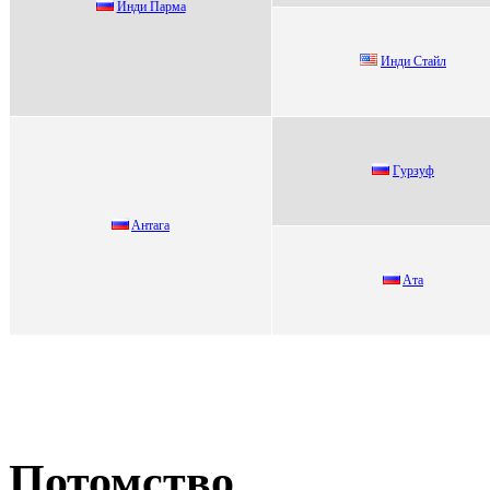
Инди Пaрмa
Инди Стайл
Гуpзуф
Aнтага
Aта
Потомство