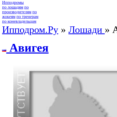
Ипподромы
по лошадям
по
производителям
по
жокеям
по тренерам
по коневладельцам
Ипподром.Ру
»
Лошади
» 
Авигея