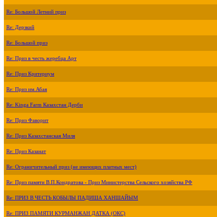
Re: Большой Летний приз
Re: Дерзкий
Re: Большой приз
Re: Приз в честь жеребца Арт
Re: Приз Критериум
Re: Приз им.Абая
Re: Kinga Farm Казахстан Дерби
Re: Приз Фаворит
Re: Приз Казахстанская Миля
Re: Приз Казанат
Re: Ограничительный приз (не имеющих платных мест)
Re: Приз памяти В.П.Кондратова - Приз Министерства Сельского хозяйства РФ
Re: ПРИЗ В ЧЕСТЬ КОБЫЛЫ ПАДИША ХАНШАЙЫМ
Re: ПРИЗ ПАМЯТИ КУРМАНЖАН ДАТКА (ОКС)