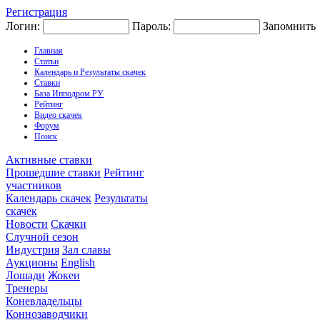
Регистрация
Логин:
Пароль:
Запомнить
Главная
Статьи
Календарь и Результаты скачек
Ставки
База Ипподром.РУ
Рейтинг
Видео скачек
Форум
Поиск
Активные ставки
Прошедшие ставки
Рейтинг
участников
Календарь скачек
Результаты
скачек
Новости
Скачки
Случной сезон
Индустрия
Зал славы
Аукционы
English
Лошади
Жокеи
Тренеры
Коневладельцы
Коннозаводчики