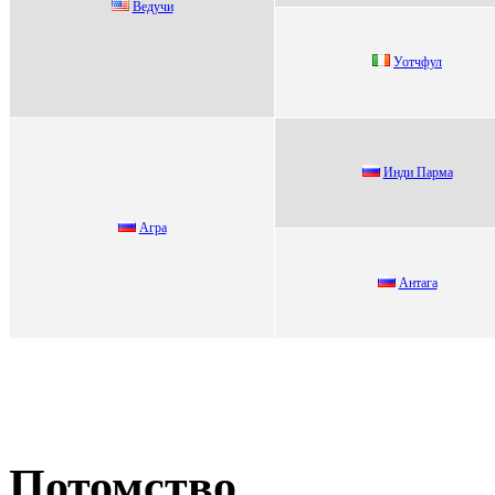
Ведучи
Уотчфул
Инди Парма
Агpа
Антага
Потомство