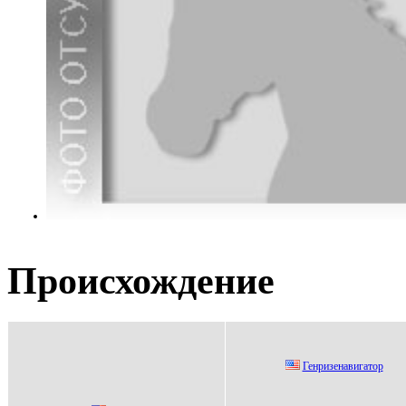
Происхождение
Генpизенавигатop