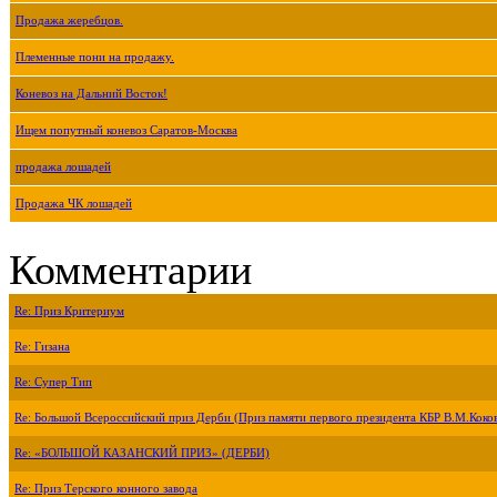
Продажа жеребцов.
Племенные пони на продажу.
Коневоз на Дальний Восток!
Ищем попутный коневоз Саратов-Москва
продажа лошадей
Продажа ЧК лошадей
Комментарии
Re: Приз Критериум
Re: Гизана
Re: Супер Тип
Re: Большой Всероссийский приз Дерби (Приз памяти первого президента КБР В.М.Коко
Re: «БОЛЬШОЙ КАЗАНСКИЙ ПРИЗ» (ДЕРБИ)
Re: Приз Терского конного завода