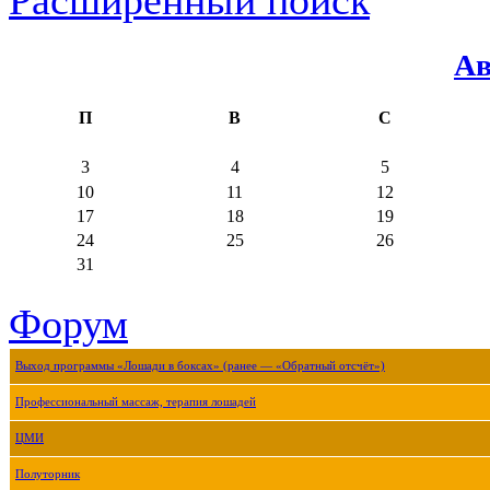
Ав
П
В
С
3
4
5
10
11
12
17
18
19
24
25
26
31
Форум
Выход программы «Лошади в боксах» (ранее — «Обратный отсчёт»)
Профессиональный массаж, терапия лошадей
ЦМИ
Полуторник