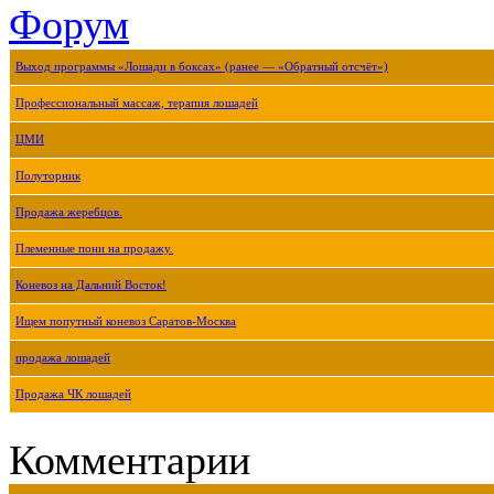
Форум
Выход программы «Лошади в боксах» (ранее — «Обратный отсчёт»)
Профессиональный массаж, терапия лошадей
ЦМИ
Полуторник
Продажа жеребцов.
Племенные пони на продажу.
Коневоз на Дальний Восток!
Ищем попутный коневоз Саратов-Москва
продажа лошадей
Продажа ЧК лошадей
Комментарии