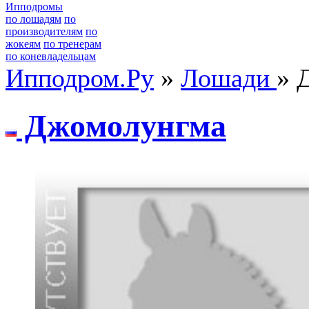
Ипподромы
по лошадям
по
производителям
по
жокеям
по тренерам
по коневладельцам
Ипподром.Ру
»
Лошади
» 
Джoмoлунгмa