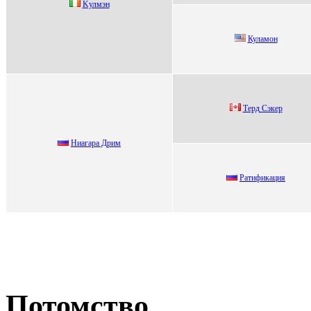
Kулмэн
Кулaмoн
Терд Cэкер
Hиaгaрa Дрим
Ратификация
Потомство