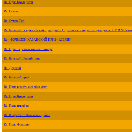
Re: Приз Критериум
Re: Гизана
Re: Супер Тип
Re: Большой Всероссийский приз Дерби (Приз памяти первого президента КБР В.М.Коко
Re: «БОЛЬШОЙ КАЗАНСКИЙ ПРИЗ» (ДЕРБИ)
Re: Приз Терского конного завода
Re: Большой Летний приз
Re: Дерзкий
Re: Большой приз
Re: Приз в честь жеребца Арт
Re: Приз Критериум
Re: Приз им.Абая
Re: Kinga Farm Казахстан Дерби
Re: Приз Фаворит