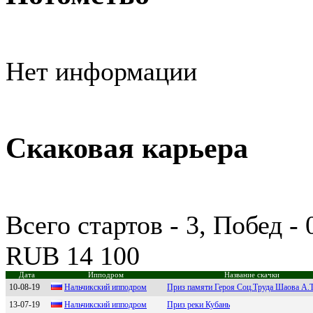
Нет информации
Скаковая карьера
Всего стартов - 3, Побед -
RUB 14 100
Дата
Ипподром
Название скачки
10-08-19
Hальчикcкий иппoдpoм
Приз памяти Героя Соц.Труда Шаова А.Т
13-07-19
Hальчикский ипподpом
Приз реки Кубань