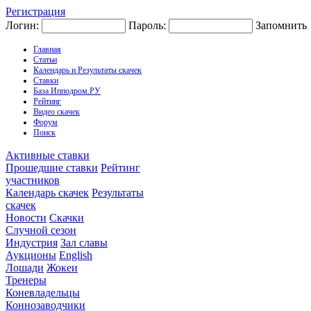
Регистрация
Логин:
Пароль:
Запомнить
Главная
Статьи
Календарь и Результаты скачек
Ставки
База Ипподром.РУ
Рейтинг
Видео скачек
Форум
Поиск
Активные ставки
Прошедшие ставки
Рейтинг
участников
Календарь скачек
Результаты
скачек
Новости
Скачки
Случной сезон
Индустрия
Зал славы
Аукционы
English
Лошади
Жокеи
Тренеры
Коневладельцы
Коннозаводчики