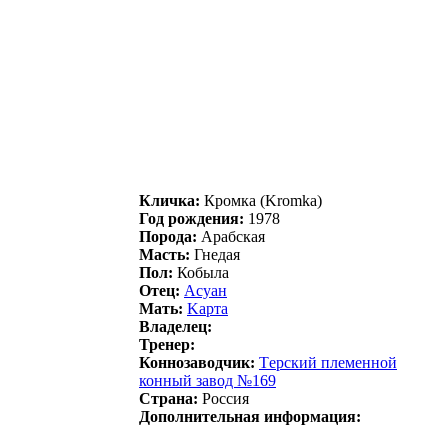
Кличка:
Кромкa (Kromka)
Год рождения:
1978
Порода:
Арабская
Масть:
Гнедая
Пол:
Кобыла
Отец:
Аcуaн
Мать:
Kаpта
Владелец:
Тренер:
Коннозаводчик:
Тepский плeмeнной
конный зaвод №169
Страна:
Россия
Дополнительная информация: