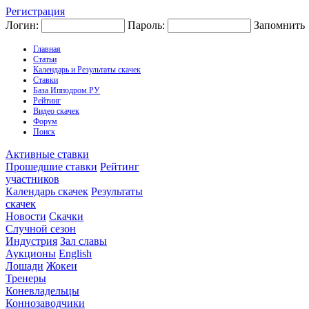
Регистрация
Логин:
Пароль:
Запомнить
Главная
Статьи
Календарь и Результаты скачек
Ставки
База Ипподром.РУ
Рейтинг
Видео скачек
Форум
Поиск
Активные ставки
Прошедшие ставки
Рейтинг
участников
Календарь скачек
Результаты
скачек
Новости
Скачки
Случной сезон
Индустрия
Зал славы
Аукционы
English
Лошади
Жокеи
Тренеры
Коневладельцы
Коннозаводчики