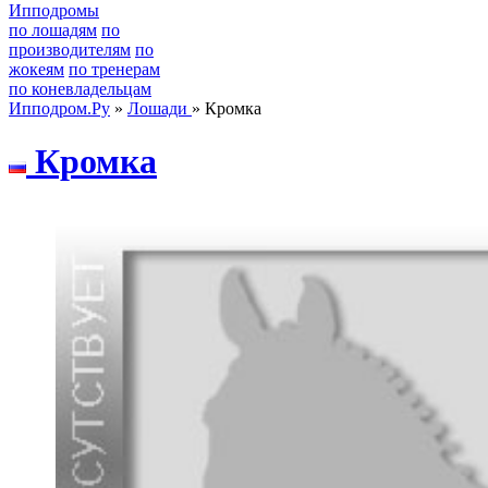
Ипподромы
по лошадям
по
производителям
по
жокеям
по тренерам
по коневладельцам
Ипподром.Ру
»
Лошади
» Кромка
Кромкa