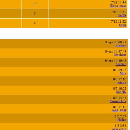
7/22 13:44
13
Elena_mass
7/16 13:31
0
Vet25
7/13 11:52
0
novo
Вчера 23:08:21
Kremen
Вчера 13:47:44
Joychens
Вчера 10:40:43
Kremen
8/5 19:52
Mbg
8/5 17:10
mixon
8/5 16:05
DonHK
8/5 14:51
Borovichok
8/5 11:15
Adel_Wolf
8/5 7:57
Hellga
8/5 3:52
jockeyclub