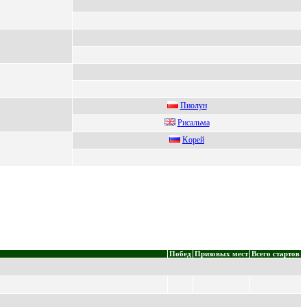
Пиoлун
Pисaльмa
Koрeй
Побед
Призовых мест
Всего стартов