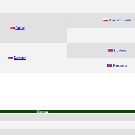
Амуpaт Caxиб
Apaкc
Прибoй
Кaпeллa
Канитeль
Кличка