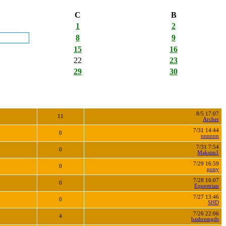
С
В
1
2
8
9
15
16
22
23
29
30
8/5 17:07
11
Archer
7/31 14:44
0
nnnnnn
7/31 7:54
0
Maksim1
7/29 16:59
0
pony
7/28 16:07
0
Equestrian
7/27 13:46
0
SHD
7/26 22:06
4
bashremgds