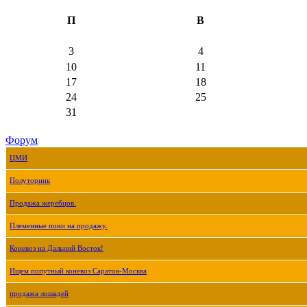
П
В
3
4
10
11
17
18
24
25
31
Форум
ЦМИ
Полуторник
Продажа жеребцов.
Племенные пони на продажу.
Коневоз на Дальний Восток!
Ищем попутный коневоз Саратов-Москва
продажа лошадей