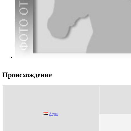
Происхождение
Аcуaн