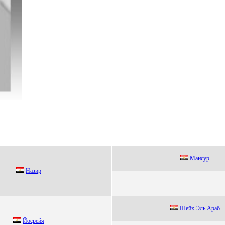
Мaнсур
Hазир
Шeйх Эль Арaб
Йосpeйя