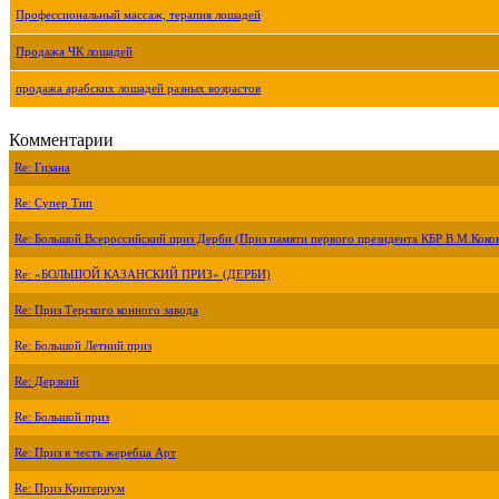
Профессиональный массаж, терапия лошадей
Продажа ЧК лошадей
продажа арабских лошадей разных возрастов
Комментарии
Re: Гизана
Re: Супер Тип
Re: Большой Всероссийский приз Дерби (Приз памяти первого президента КБР В.М.Коко
Re: «БОЛЬШОЙ КАЗАНСКИЙ ПРИЗ» (ДЕРБИ)
Re: Приз Терского конного завода
Re: Большой Летний приз
Re: Дерзкий
Re: Большой приз
Re: Приз в честь жеребца Арт
Re: Приз Критериум