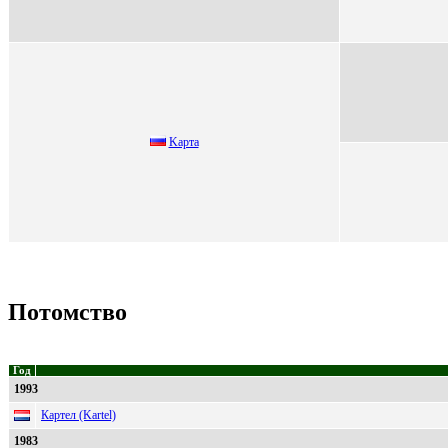
Kаpта
Потомство
Год
1993
Картел (Kartel)
1983