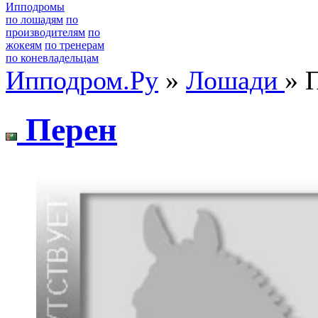
Ипподромы
по лошадям
по
производителям
по
жокеям
по тренерам
по коневладельцам
Ипподром.Ру
»
Лошади
» 
Пеpен