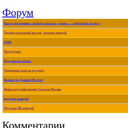
Форум
Выход программы «Лошади в боксах» (ранее — «Обратный отсчёт»)
Профессиональный массаж, терапия лошадей
ЦМИ
Полуторник
Продажа жеребцов.
Племенные пони на продажу.
Коневоз на Дальний Восток!
Ищем попутный коневоз Саратов-Москва
продажа лошадей
Продажа ЧК лошадей
Комментарии