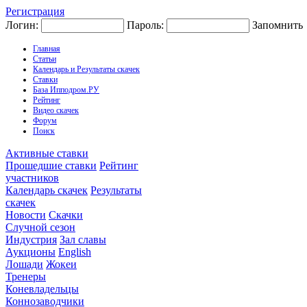
Регистрация
Логин:
Пароль:
Запомнить
Главная
Статьи
Календарь и Результаты скачек
Ставки
База Ипподром.РУ
Рейтинг
Видео скачек
Форум
Поиск
Активные ставки
Прошедшие ставки
Рейтинг
участников
Календарь скачек
Результаты
скачек
Новости
Скачки
Случной сезон
Индустрия
Зал славы
Аукционы
English
Лошади
Жокеи
Тренеры
Коневладельцы
Коннозаводчики