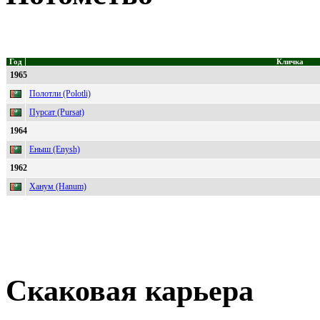
Год
Кличка
1965
Полотли (Polotli)
Пурсат (Pursat)
1964
Еныш (Enysh)
1962
Ханум (Hanum)
Скаковая карьера