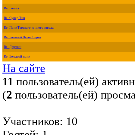
Re: Гизана
Re: Супер Тип
Re: Приз Терского конного завода
Re: Большой Летний приз
Re: Дерзкий
Re: Большой приз
На сайте
11
пользователь(ей) актив
(
2
пользователь(ей) просм
Участников: 10
Гостей: 1