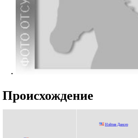
Происхождение
Нэйтив Дaнсер