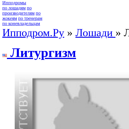
Ипподромы
по лошадям
по
производителям
по
жокеям
по тренерам
по коневладельцам
Ипподром.Ру
»
Лошади
» 
Литургизм