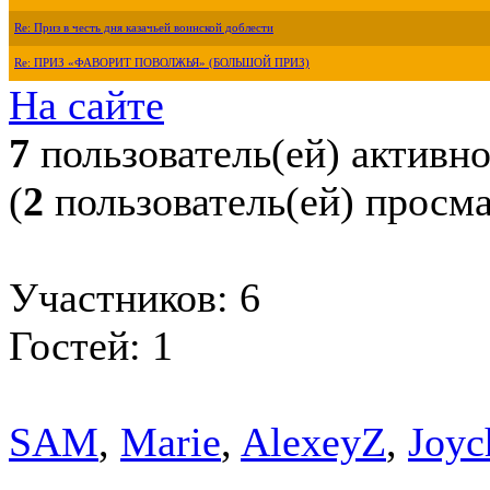
Re: Приз в честь дня казачьей воинской доблести
Re: ПРИЗ «ФАВОРИТ ПОВОЛЖЬЯ» (БОЛЬШОЙ ПРИЗ)
На сайте
7
пользователь(ей) активн
(
2
пользователь(ей) просм
Участников: 6
Гостей: 1
SAM
,
Marie
,
AlexeyZ
,
Joyc