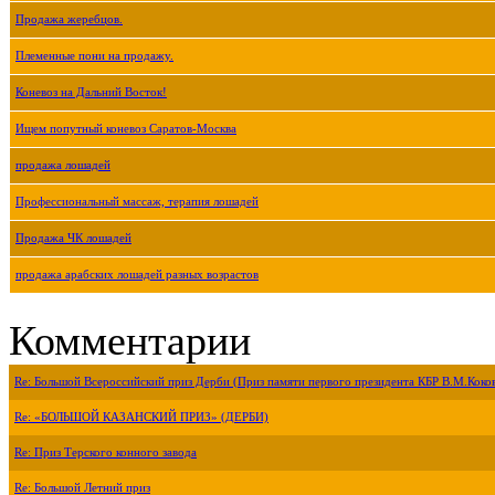
Продажа жеребцов.
Племенные пони на продажу.
Коневоз на Дальний Восток!
Ищем попутный коневоз Саратов-Москва
продажа лошадей
Профессиональный массаж, терапия лошадей
Продажа ЧК лошадей
продажа арабских лошадей разных возрастов
Комментарии
Re: Большой Всероссийский приз Дерби (Приз памяти первого президента КБР В.М.Коко
Re: «БОЛЬШОЙ КАЗАНСКИЙ ПРИЗ» (ДЕРБИ)
Re: Приз Терского конного завода
Re: Большой Летний приз