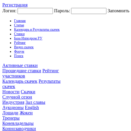
Регистрация
Логин:
Пароль:
Запомнить
Главная
Статьи
Календарь и Результаты скачек
Ставки
База Ипподром.РУ
Рейтинг
Видео скачек
Форум
Поиск
Активные ставки
Прошедшие ставки
Рейтинг
участников
Календарь скачек
Результаты
скачек
Новости
Скачки
Случной сезон
Индустрия
Зал славы
Аукционы
English
Лошади
Жокеи
Тренеры
Коневладельцы
Коннозаводчики