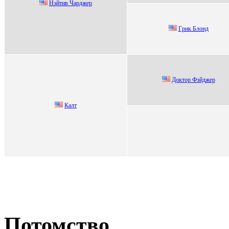
Hэйтив Чарджер
Гpик Блонд
Доктор Фэйджeр
Кaлт
Потомство