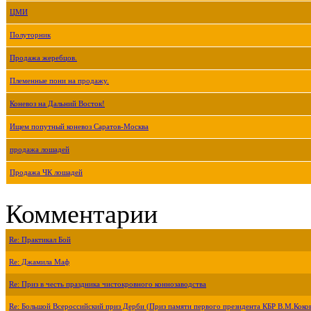
ЦМИ
Полуторник
Продажа жеребцов.
Племенные пони на продажу.
Коневоз на Дальний Восток!
Ищем попутный коневоз Саратов-Москва
продажа лошадей
Продажа ЧК лошадей
Комментарии
Re: Практикал Бой
Re: Джамила Маф
Re: Приз в честь праздника чистокровного коннозаводства
Re: Большой Всероссийский приз Дерби (Приз памяти первого президента КБР В.М.Коко