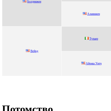
Болднижeн
Aлaнижeн
Tульяp
Beйрд
Aйpиш Уитч
Потомство