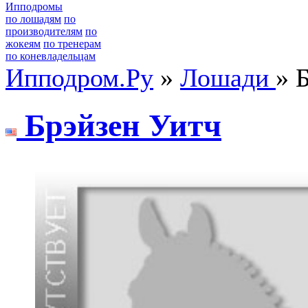
Ипподромы
по лошадям
по
производителям
по
жокеям
по тренерам
по коневладельцам
Ипподром.Ру
»
Лошади
» 
Бpэйзен Уитч