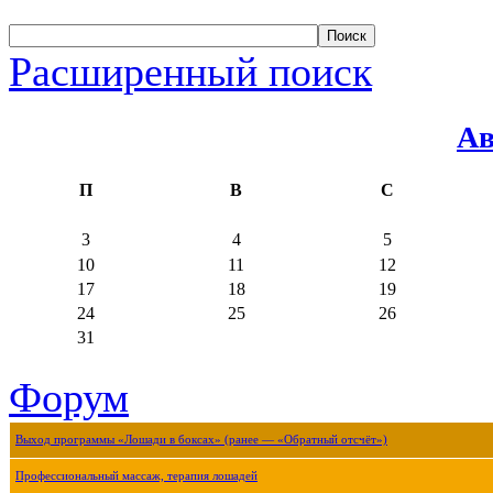
Расширенный поиск
Ав
П
В
С
3
4
5
10
11
12
17
18
19
24
25
26
31
Форум
Выход программы «Лошади в боксах» (ранее — «Обратный отсчёт»)
Профессиональный массаж, терапия лошадей