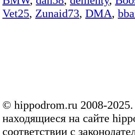
Vet25
,
Zunaid73
,
DMA
,
bba
© hippodrom.ru 2008-2025.
находящиеся на сайте hipp
соответствии с законодате