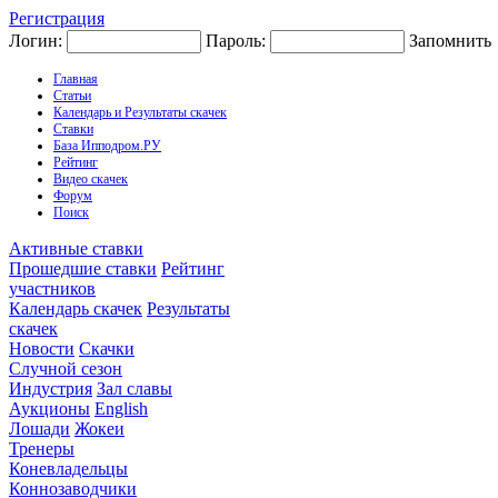
Регистрация
Логин:
Пароль:
Запомнить
Главная
Статьи
Календарь и Результаты скачек
Ставки
База Ипподром.РУ
Рейтинг
Видео скачек
Форум
Поиск
Активные ставки
Прошедшие ставки
Рейтинг
участников
Календарь скачек
Результаты
скачек
Новости
Скачки
Случной сезон
Индустрия
Зал славы
Аукционы
English
Лошади
Жокеи
Тренеры
Коневладельцы
Коннозаводчики