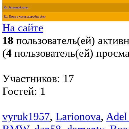
Re: Большой приз
Re: Приз в честь жеребца Арт
На сайте
18
пользователь(ей) актив
(
4
пользователь(ей) просм
Участников: 17
Гостей: 1
vyruk1957
,
Larionova
,
Adel
BMW
,
dan58
,
dementy
,
Boo