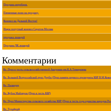
Продажа жеребцов.
Племенные пони на продажу.
Коневоз на Дальний Восток!
Ищем попутный коневоз Саратов-Москва
продажа лошадей
Продажа ЧК лошадей
Комментарии
Re: Приз в честь сельскохозяйственной Академии им.К.А.Тимирязева
Re: Большой Всероссийский приз Дерби (Приз памяти первого президента КБР В.М.Коко
Re: Паландер
Re: Кубок Майлеров (Приз в честь КБР)
Re: Приз Министерства сельского хозяйства КБР (Приз в честь года единства народов Ро
Re: Турафриф