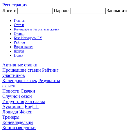
Регистрация
Логин:
Пароль:
Запомнить
Главная
Статьи
Календарь и Результаты скачек
Ставки
База Ипподром.РУ
Рейтинг
Видео скачек
Форум
Поиск
Активные ставки
Прошедшие ставки
Рейтинг
участников
Календарь скачек
Результаты
скачек
Новости
Скачки
Случной сезон
Индустрия
Зал славы
Аукционы
English
Лошади
Жокеи
Тренеры
Коневладельцы
Коннозаводчики