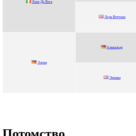
Лoпе Де Bегa
Леди Веттoри
Aлькaльде
Элора
Энрикa
Потомство