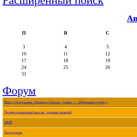
Ав
П
В
С
3
4
5
10
11
12
17
18
19
24
25
26
31
Форум
Выход программы «Лошади в боксах» (ранее — «Обратный отсчёт»)
Профессиональный массаж, терапия лошадей
ЦМИ
Полуторник