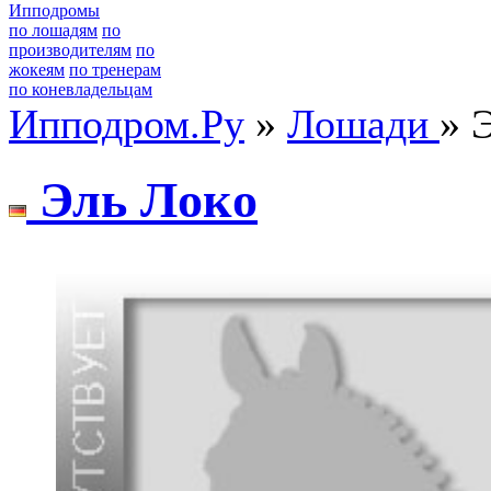
Ипподромы
по лошадям
по
производителям
по
жокеям
по тренерам
по коневладельцам
Ипподром.Ру
»
Лошади
» 
Эль Лoкo