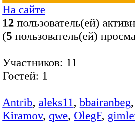
На сайте
12
пользователь(ей) актив
(
5
пользователь(ей) просм
Участников: 11
Гостей: 1
Antrib
,
aleks11
,
bbairanbeg
Kiramov
,
qwe
,
OlegF
,
gimle