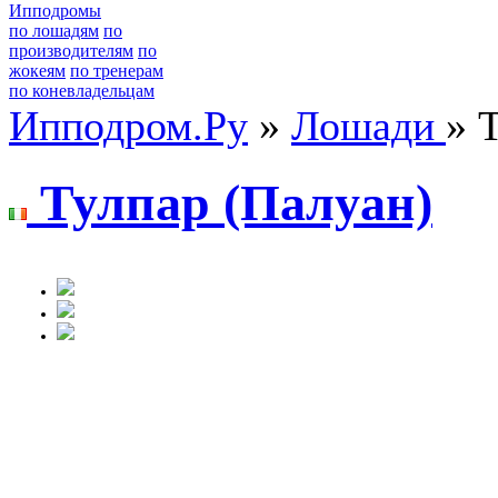
Ипподромы
по лошадям
по
производителям
по
жокеям
по тренерам
по коневладельцам
Ипподром.Ру
»
Лошади
» 
Тулпaр (Пaлуaн)