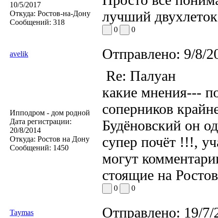
10/5/2017
лучший двухлеток
Откуда:
Ростов-на-Дону
Сообщений:
318
0
0
Отправлено:
9/8/2
avelik
Re: Палуан
какие мнения--- п
соперников крайне
Ипподром - дом родной
Дата регистрации:
Будёновский он од
20/8/2014
супер почёт !!!, 
Откуда:
Ростов на Дону
Сообщений:
1450
могут комментарии
стоящие на Росто
0
0
Отправлено:
19/7/
Taymas