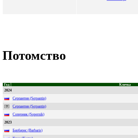
Потомство
Год
Кличка
2024
Серпантин (Serpantin)
Серпантин (Serpantin)
Соперник (Sopernik)
2023
Барбарис (Barbaris)