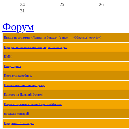
24
25
26
31
Форум
Выход программы «Лошади в боксах» (ранее — «Обратный отсчёт»)
Профессиональный массаж, терапия лошадей
ЦМИ
Полуторник
Продажа жеребцов.
Племенные пони на продажу.
Коневоз на Дальний Восток!
Ищем попутный коневоз Саратов-Москва
продажа лошадей
Продажа ЧК лошадей