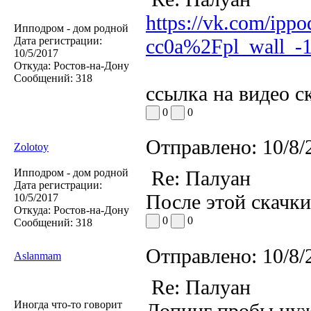
https://vk.com/ipp
Ипподром - дом родной
Дата регистрации:
cc0a%2Fpl_wall_-
10/5/2017
Откуда:
Ростов-на-Дону
Сообщений:
318
ссылка на видео с
0
0
Отправлено:
10/8/
Zolotoy
Ипподром - дом родной
Re: Палуан
Дата регистрации:
После этой скачки
10/5/2017
Откуда:
Ростов-на-Дону
0
0
Сообщений:
318
Отправлено:
10/8/
Aslanmam
Re: Палуан
Иногда что-то говорит
Допинг пробы нуж