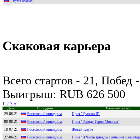
Кума (Kuma)
Скаковая карьера
Всего стартов - 21, Побед 
Выигрыш: RUB 626 500
1
2
3
»
Дата
Ипподром
Название скачки
29-08-21
Poстoвский иппoдpoм
Приз "Гранита II"
08-08-21
Ростовский ипподpом
Приз "Города-Героя Москвы"
18-07-21
Ростовский ипподpом
Жокей-Клуба
27-06-21
Pocтoвcкий иппoдpoм
Приз "В Честь трижды венчанного жеребца