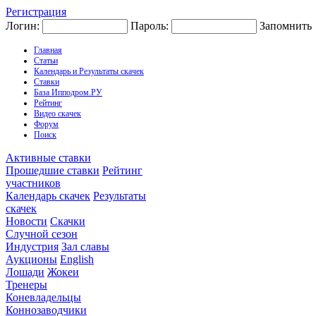
Регистрация
Логин:
Пароль:
Запомнить
Главная
Статьи
Календарь и Результаты скачек
Ставки
База Ипподром.РУ
Рейтинг
Видео скачек
Форум
Поиск
Активные ставки
Прошедшие ставки
Рейтинг
участников
Календарь скачек
Результаты
скачек
Новости
Скачки
Случной сезон
Индустрия
Зал славы
Аукционы
English
Лошади
Жокеи
Тренеры
Коневладельцы
Коннозаводчики