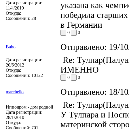
Дата регистрации:
указана как чемпи
11/4/2019
победила старших 
Откуда:
Сообщений:
28
в Германии
0
0
Отправлено:
19/10
Baho
Re: Тулпар(Палуа
Дата регистрации:
20/6/2012
ИМЕННО
Откуда:
Сообщений:
10122
0
0
Отправлено:
18/10
marchello
Re: Тулпар(Палуа
Ипподром - дом родной
Дата регистрации:
У Тулпара и Поспо
28/1/2010
материнской сторо
Откуда:
Сообщений:
701