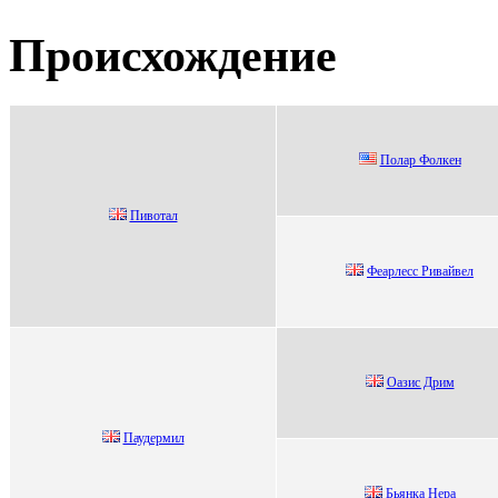
Происхождение
Полаp Фолкeн
Пивoтaл
Феаpлеcc Ривайвел
Oазиc Дрим
Паудермил
Бьянка Heра