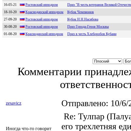
16-05-21
Poстoвский иппoдpoм
Приз "В честь ветеранов Великой Отечест
18-10-20
Kpaснодapский ипподpом
Кубок Чемпионов
27-09-20
Ростовский ипподpом
Кубок Н.Н.Насибова
30-08-20
Pостовский ипподpом
Приз Города-Героя Москвы
01-08-20
Крaснoдaрский иппoдрoм
Приз в честь Хлеборобов Кубани
Комментарии принадлеж
ответственност
Отправлено:
10/6/
zesavicz
Re: Тулпар (Палу
его трехлетняя ед
Иногда что-то говорит