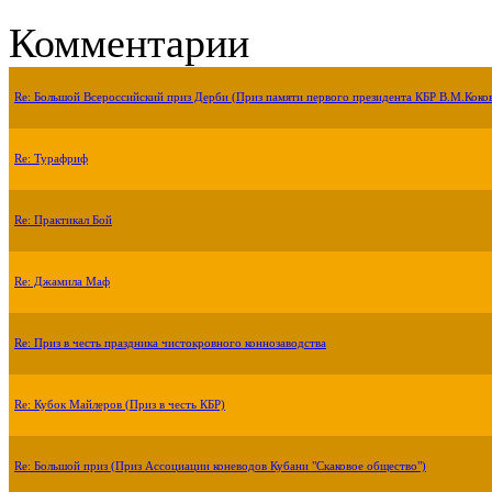
Комментарии
Re: Большой Всероссийский приз Дерби (Приз памяти первого президента КБР В.М.Коко
Re: Турафриф
Re: Практикал Бой
Re: Джамила Маф
Re: Приз в честь праздника чистокровного коннозаводства
Re: Кубок Майлеров (Приз в честь КБР)
Re: Большой приз (Приз Ассоциации коневодов Кубани "Скаковое общество")