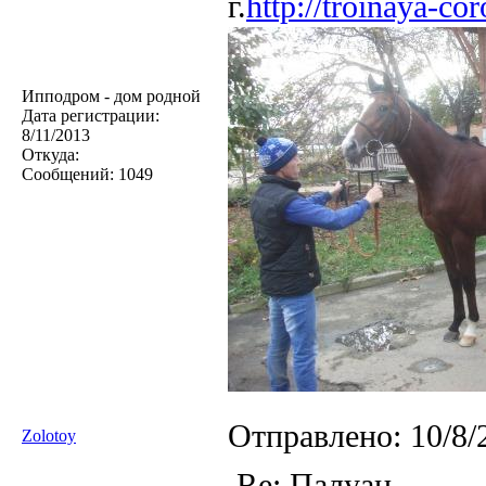
г.
http://troinaya-co
Ипподром - дом родной
Дата регистрации:
8/11/2013
Откуда:
Сообщений:
1049
Отправлено:
10/8/
Zolotoy
Re: Палуан