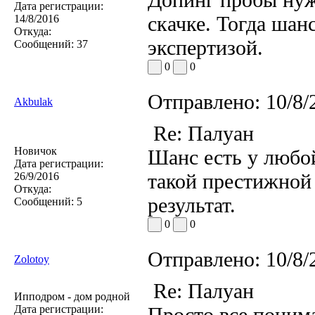
Дата регистрации:
скачке. Тогда шан
14/8/2016
Откуда:
экспертизой.
Сообщений:
37
0
0
Отправлено:
10/8/
Akbulak
Re: Палуан
Новичок
Шанс есть у любо
Дата регистрации:
такой престижной
26/9/2016
Откуда:
результат.
Сообщений:
5
0
0
Отправлено:
10/8/
Zolotoy
Re: Палуан
Ипподром - дом родной
Дата регистрации:
Просто все понима