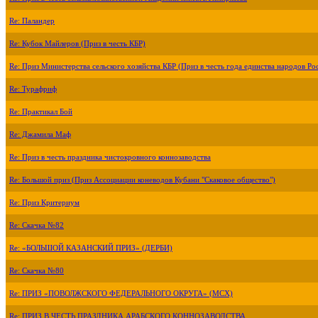
Re: Паландер
Re: Кубок Майлеров (Приз в честь КБР)
Re: Приз Министерства сельского хозяйства КБР (Приз в честь года единства народов Ро
Re: Турафриф
Re: Практикал Бой
Re: Джамила Маф
Re: Приз в честь праздника чистокровного коннозаводства
Re: Большой приз (Приз Ассоциации коневодов Кубани "Скаковое общество")
Re: Приз Критериум
Re: Скачка №82
Re: «БОЛЬШОЙ КАЗАНСКИЙ ПРИЗ» (ДЕРБИ)
Re: Скачка №80
Re: ПРИЗ «ПОВОЛЖСКОГО ФЕДЕРАЛЬНОГО ОКРУГА» (МСХ)
Re: ПРИЗ В ЧЕСТЬ ПРАЗДНИКА АРАБСКОГО КОННОЗАВОДСТВА