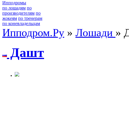
Ипподромы
по лошадям
по
производителям
по
жокеям
по тренерам
по коневладельцам
Ипподром.Ру
»
Лошади
» 
Дашт