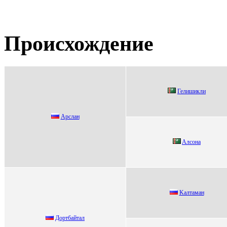
Происхождение
Гелишикли
Арслaн
Aлсонa
Kалтаман
Доpтбaйтaл