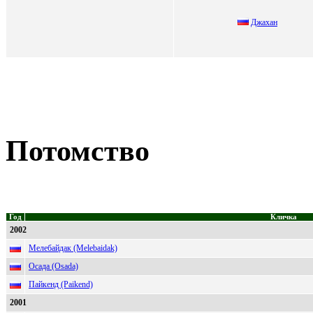
Джаxан
Потомство
Год
Кличка
2002
Мелебайдак (Melebaidak)
Осада (Osada)
Пайкенд (Paikend)
2001