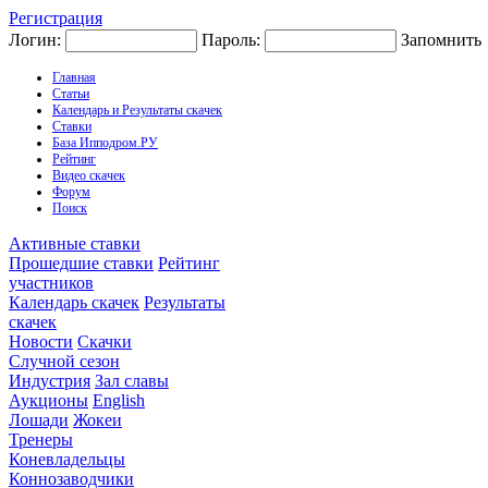
Регистрация
Логин:
Пароль:
Запомнить
Главная
Статьи
Календарь и Результаты скачек
Ставки
База Ипподром.РУ
Рейтинг
Видео скачек
Форум
Поиск
Активные ставки
Прошедшие ставки
Рейтинг
участников
Календарь скачек
Результаты
скачек
Новости
Скачки
Случной сезон
Индустрия
Зал славы
Аукционы
English
Лошади
Жокеи
Тренеры
Коневладельцы
Коннозаводчики