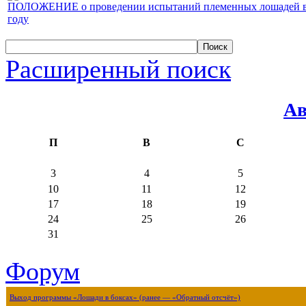
ПОЛОЖЕНИЕ о проведении испытаний племенных лошадей верх
году
Расширенный поиск
Ав
П
В
С
3
4
5
10
11
12
17
18
19
24
25
26
31
Форум
Выход программы «Лошади в боксах» (ранее — «Обратный отсчёт»)