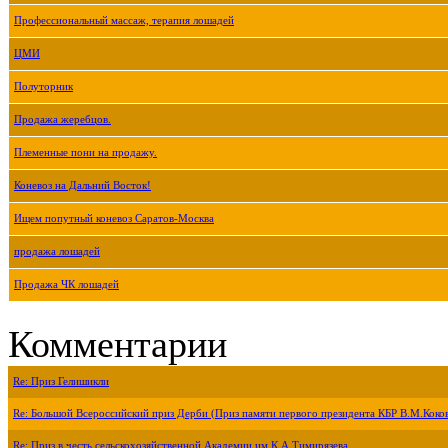
Профессиональный массаж, терапия лошадей
ЦМИ
Полуторник
Продажа жеребцов.
Племенные пони на продажу.
Коневоз на Дальний Восток!
Ищем попутный коневоз Саратов-Москва
продажа лошадей
Продажа ЧК лошадей
Комментарии
Re: Приз Гелишикли
Re: Большой Всероссийский приз Дерби (Приз памяти первого президента КБР В.М.Коко
Re: Приз в честь сельскохозяйственной Академии им.К.А.Тимирязева