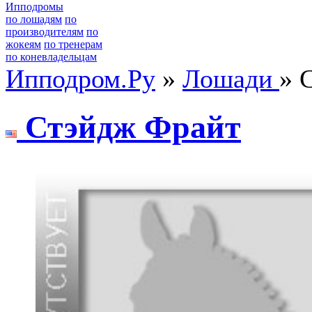
Ипподромы
по лошадям
по
производителям
по
жокеям
по тренерам
по коневладельцам
Ипподром.Ру
»
Лошади
» 
Стэйдж Фpaйт