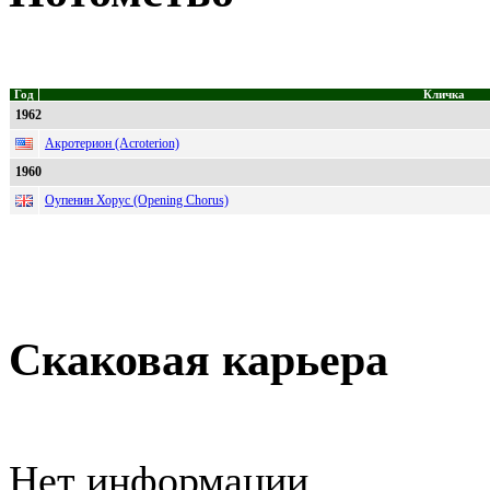
Год
Кличка
1962
Акротерион (Acroterion)
1960
Оупенин Хорус (Opening Chorus)
Скаковая карьера
Нет информации