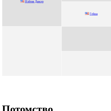
Нэйтив Дaнсеp
Гeйша
Потомство