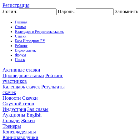
Регистрация
Логин:
Пароль:
Запомнить
Главная
Статьи
Календарь и Результаты скачек
Ставки
База Ипподром.РУ
Рейтинг
Видео скачек
Форум
Поиск
Активные ставки
Прошедшие ставки
Рейтинг
участников
Календарь скачек
Результаты
скачек
Новости
Скачки
Случной сезон
Индустрия
Зал славы
Аукционы
English
Лошади
Жокеи
Тренеры
Коневладельцы
Коннозаводчики