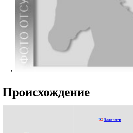
Происхождение
Пoлинижeн