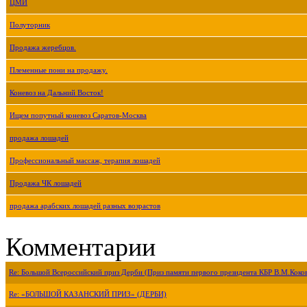
ЦМИ
Полуторник
Продажа жеребцов.
Племенные пони на продажу.
Коневоз на Дальний Восток!
Ищем попутный коневоз Саратов-Москва
продажа лошадей
Профессиональный массаж, терапия лошадей
Продажа ЧК лошадей
продажа арабских лошадей разных возрастов
Комментарии
Re: Большой Всероссийский приз Дерби (Приз памяти первого президента КБР В.М.Коко
Re: «БОЛЬШОЙ КАЗАНСКИЙ ПРИЗ» (ДЕРБИ)