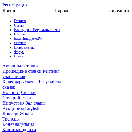
Регистрация
Логин:
Пароль:
Запомнить
Главная
Статьи
Календарь и Результаты скачек
Ставки
База Ипподром.РУ
Рейтинг
Видео скачек
Форум
Поиск
Активные ставки
Прошедшие ставки
Рейтинг
участников
Календарь скачек
Результаты
скачек
Новости
Скачки
Случной сезон
Индустрия
Зал славы
Аукционы
English
Лошади
Жокеи
Тренеры
Коневладельцы
Коннозаводчики