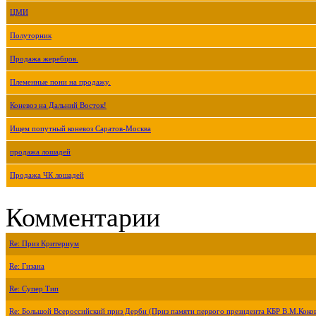
ЦМИ
Полуторник
Продажа жеребцов.
Племенные пони на продажу.
Коневоз на Дальний Восток!
Ищем попутный коневоз Саратов-Москва
продажа лошадей
Продажа ЧК лошадей
Комментарии
Re: Приз Критериум
Re: Гизана
Re: Супер Тип
Re: Большой Всероссийский приз Дерби (Приз памяти первого президента КБР В.М.Коко