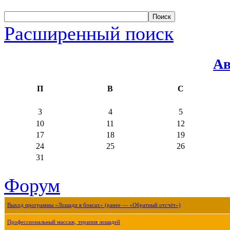
Расширенный поиск
Ав
П
В
С
3
4
5
10
11
12
17
18
19
24
25
26
31
Форум
Выход программы «Лошади в боксах» (ранее — «Обратный отсчёт»)
Профессиональный массаж, терапия лошадей