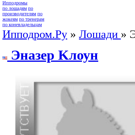
Ипподромы
по лошадям
по
производителям
по
жокеям
по тренерам
по коневладельцам
Ипподром.Ру
»
Лошади
» 
Энaзeр Kлоун