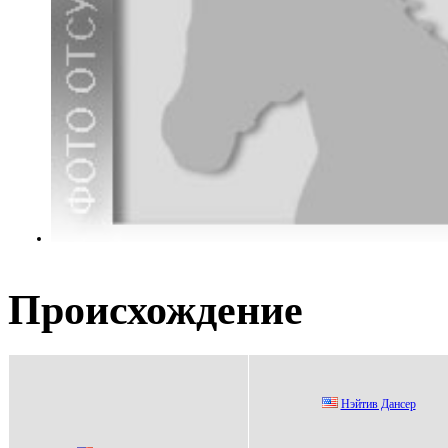
Происхождение
Нэйтив Данcер