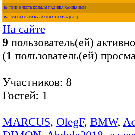
Re: ПРИЗ В ЧЕСТЬ КОБЫЛЫ ПАДИША ХАНШАЙЫМ
Re: ПРИЗ ПАМЯТИ КУРМАНЖАН ДАТКА (ОКС)
На сайте
9
пользователь(ей) активн
(
1
пользователь(ей) просм
Участников: 8
Гостей: 1
MARCUS
,
OlegF
,
BMW
,
Ad
DIMON
,
Abdula2018
,
далее