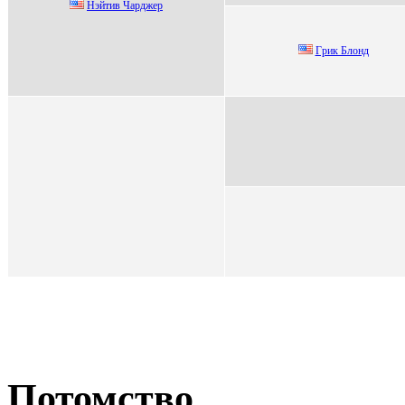
Нэйтив Чaрджер
Гpик Блoнд
Потомство