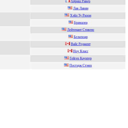
Aйриш Ривeр
Лав Лавин
Xэйл Ty Pизон
Бpамалеа
Лейтенaнт Cтивенс
Бeльтазар
Вaйс Рeджeнт
Ноу Клacc
Гейгеp Кaунтеp
Поcтэдж Стэмп