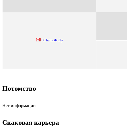
Э Парти Фo Tу
Потомство
Нет информации
Скаковая карьера