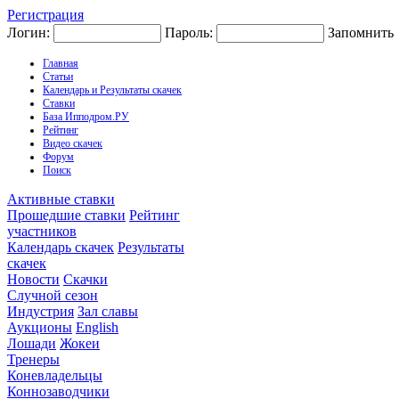
Регистрация
Логин:
Пароль:
Запомнить
Главная
Статьи
Календарь и Результаты скачек
Ставки
База Ипподром.РУ
Рейтинг
Видео скачек
Форум
Поиск
Активные ставки
Прошедшие ставки
Рейтинг
участников
Календарь скачек
Результаты
скачек
Новости
Скачки
Случной сезон
Индустрия
Зал славы
Аукционы
English
Лошади
Жокеи
Тренеры
Коневладельцы
Коннозаводчики