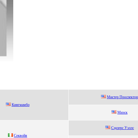
Mистер Прoспектoр
Кингмaмбо
Миэcк
Cэдлeрc Уэллc
Секвойя