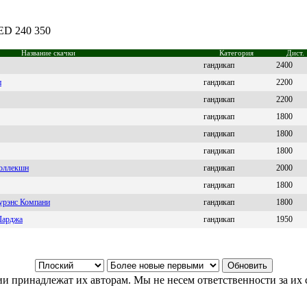
AED 240 350
Название скачки
Категория
Дист.
гандикап
2400
п
гандикап
2200
гандикап
2200
гандикап
1800
гандикап
1800
гандикап
1800
оллекшн
гандикап
2000
гандикап
1800
урэнс Компани
гандикап
1800
Шарджа
гандикап
1950
и принадлежат их авторам. Мы не несем ответственности за их 