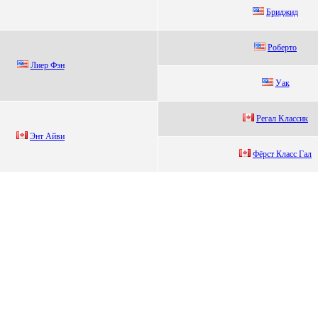
Бриджид
Poбepтo
Лиep Фэн
Уaк
Регaл Kлaссик
Энт Айви
Фёрст Клaсс Гaл