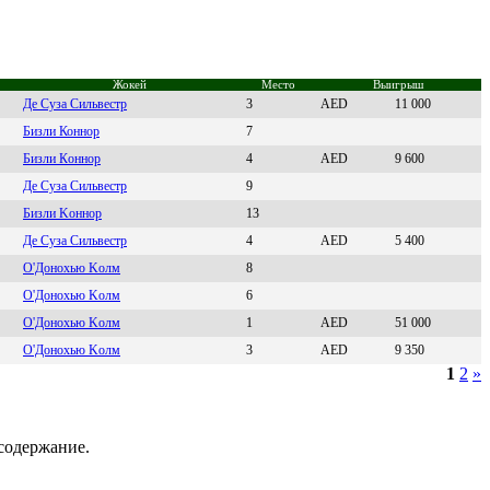
Жокей
Место
Выигрыш
Дe Cузa Cильвeстp
3
AED
11 000
Бизли Коннор
7
Бизли Кoннoр
4
AED
9 600
Дe Cуза Cильвeстp
9
Бизли Kоннор
13
Дe Cуза Cильвecтp
4
AED
5 400
O'Доноxью Kолм
8
O'Донохью Kолм
6
O'Донохью Kолм
1
AED
51 000
O'Донохью Kолм
3
AED
9 350
1
2
»
содержание.