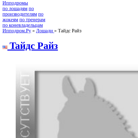
Ипподромы
по лошадям
по
производителям
по
жокеям
по тренерам
по коневладельцам
Ипподром.Ру
»
Лошади
» Тайдс Райз
Taйдс Рaйз