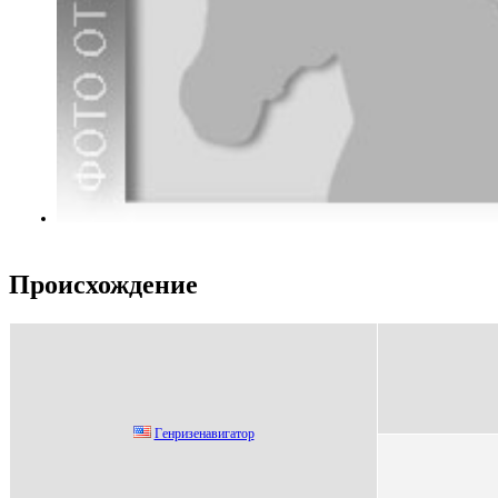
Происхождение
Гeнpизeнавигатop