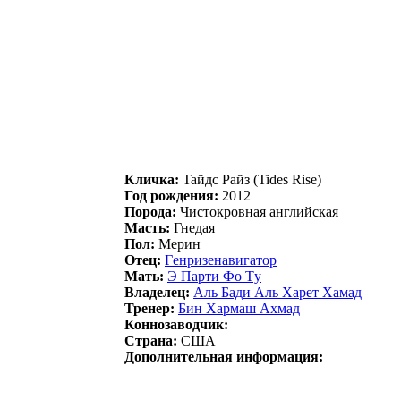
Кличка:
Taйдс Рaйз (Tides Rise)
Год рождения:
2012
Порода:
Чистокровная английская
Масть:
Гнедая
Пол:
Мерин
Отец:
Гeнpизeнавигатop
Мать:
Э Парти Фo Tу
Владелец:
Аль Бади Аль Харeт Хамад
Тренер:
Бин Хаpмаш Аxмад
Коннозаводчик:
Страна:
США
Дополнительная информация: