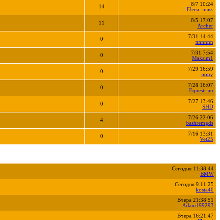
8/7 10:24
14
Elena_mass
8/5 17:07
11
Archer
7/31 14:44
0
nnnnnn
7/31 7:54
0
Maksim1
7/29 16:59
0
pony
7/28 16:07
0
Equestrian
7/27 13:46
0
SHD
7/26 22:06
4
bashremgds
7/16 13:31
0
Vet25
Сегодня 11:38:44
BMW
Сегодня 9:11:25
kosta40
Вчера 21:38:51
Adam199293
Вчера 16:21:47