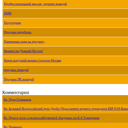
Профессиональный массаж, терапия лошадей
ЦМИ
Полуторник
Продажа жеребцов.
Племенные пони на продажу.
Коневоз на Дальний Восток!
Ищем попутный коневоз Саратов-Москва
продажа лошадей
Продажа ЧК лошадей
Комментарии
Re: Приз Гелишикли
Re: Большой Всероссийский приз Дерби (Приз памяти первого президента КБР В.М.Коко
Re: Приз в честь сельскохозяйственной Академии им.К.А.Тимирязева
Re: Паландер