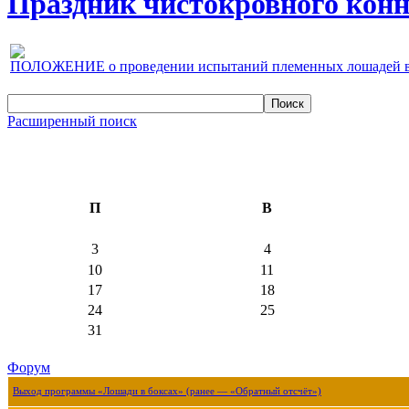
Праздник чистокровного конно
ПОЛОЖЕНИЕ о проведении испытаний племенных лошадей верх
Расширенный поиск
П
В
3
4
10
11
17
18
24
25
31
Форум
Выход программы «Лошади в боксах» (ранее — «Обратный отсчёт»)