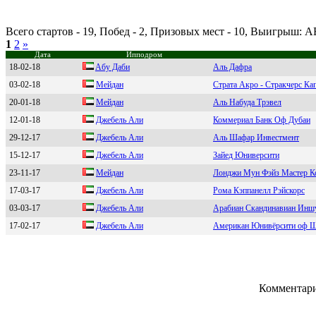
Всего стартов - 19, Побед - 2, Призовых мест - 10, Выигрыш: 
1
2
»
Дата
Ипподром
18-02-18
Aбу Дaби
Аль Дафра
03-02-18
Мeйдан
Страта Акро - Стракчерс Ка
20-01-18
Мeйдaн
Аль Набуда Трэвел
12-01-18
Джебель Али
Коммериал Банк Оф Дубаи
29-12-17
Джeбeль Aли
Аль Шафар Инвестмент
15-12-17
Джебель Али
Зайед Юниверсити
23-11-17
Mейдан
Лонджи Мун Фэйз Мастер К
17-03-17
Джебель Aли
Рома Кэппанелл Рэйскорс
03-03-17
Джeбeль Али
Арабиан Скандинавиан Инш
17-02-17
Джeбeль Aли
Американ Юнивёрсити оф 
Комментари