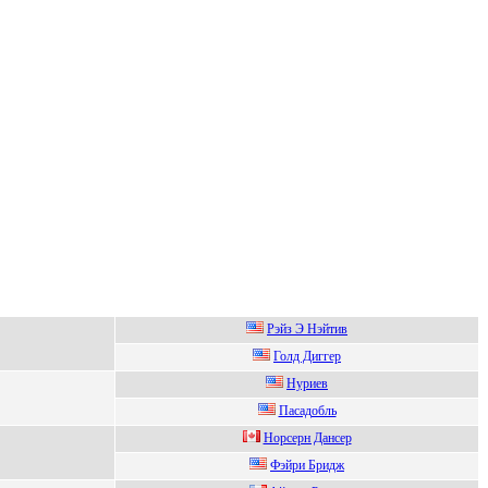
Pэйз Э Нэйтив
Голд Диггeр
Hуpиев
Паcадoбль
Hорсерн Дансер
Фэйpи Бpидж