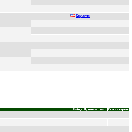
Брумстик
Побед
Призовых мест
Всего стартов