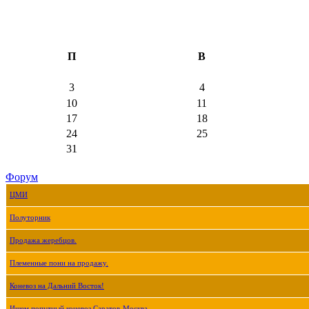
П
В
3
4
10
11
17
18
24
25
31
Форум
ЦМИ
Полуторник
Продажа жеребцов.
Племенные пони на продажу.
Коневоз на Дальний Восток!
Ищем попутный коневоз Саратов-Москва