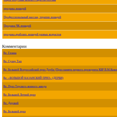
продажа лошадей
Профессиональный массаж, терапия лошадей
Продажа ЧК лошадей
продажа арабских лошадей разных возрастов
Комментарии
Re: Гизана
Re: Супер Тип
Re: Большой Всероссийский приз Дерби (Приз памяти первого президента КБР В.М.Коко
Re: «БОЛЬШОЙ КАЗАНСКИЙ ПРИЗ» (ДЕРБИ)
Re: Приз Терского конного завода
Re: Большой Летний приз
Re: Дерзкий
Re: Большой приз