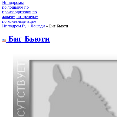
Ипподромы
по лошадям
по
производителям
по
жокеям
по тренерам
по коневладельцам
Ипподром.Ру
»
Лошади
» Биг Бьюти
Биг Бьюти