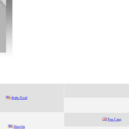
Фэйр Плэй
Рoк Сэнд
Махуба