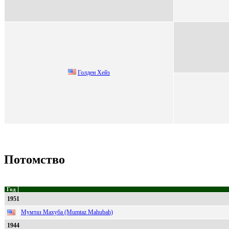
Голдeн Хeйз
Потомство
Год
1951
Мумтаз Махуба (Mumtaz Mahubah)
1944