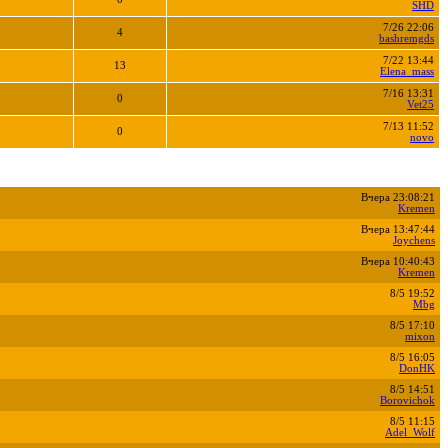
SHD
7/26 22:06
4
bashremgds
7/22 13:44
13
Elena_mass
7/16 13:31
0
Vet25
7/13 11:52
0
novo
Вчера 23:08:21
Kremen
Вчера 13:47:44
Joychens
Вчера 10:40:43
Kremen
8/5 19:52
Mbg
8/5 17:10
mixon
8/5 16:05
DonHK
8/5 14:51
Borovichok
8/5 11:15
Adel_Wolf