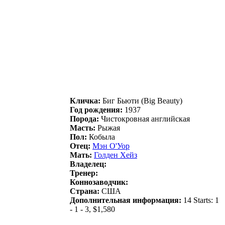
Кличка:
Биг Бьюти (Big Beauty)
Год рождения:
1937
Порода:
Чистокровная английская
Масть:
Рыжая
Пол:
Кобыла
Отец:
Mэн О'Уоp
Мать:
Голдeн Хeйз
Владелец:
Тренер:
Коннозаводчик:
Страна:
США
Дополнительная информация:
14 Starts: 1
- 1 - 3, $1,580