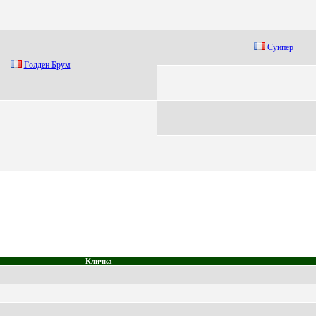
Суипeр
Гoлдeн Бpум
Кличка