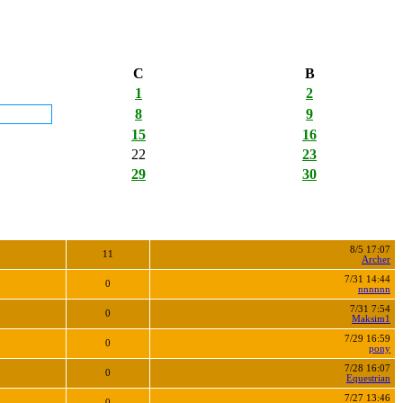
С
В
1
2
8
9
15
16
22
23
29
30
8/5 17:07
11
Archer
7/31 14:44
0
nnnnnn
7/31 7:54
0
Maksim1
7/29 16:59
0
pony
7/28 16:07
0
Equestrian
7/27 13:46
0