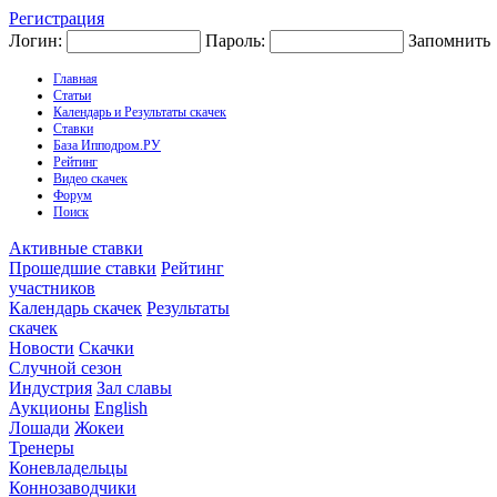
Регистрация
Логин:
Пароль:
Запомнить
Главная
Статьи
Календарь и Результаты скачек
Ставки
База Ипподром.РУ
Рейтинг
Видео скачек
Форум
Поиск
Активные ставки
Прошедшие ставки
Рейтинг
участников
Календарь скачек
Результаты
скачек
Новости
Скачки
Случной сезон
Индустрия
Зал славы
Аукционы
English
Лошади
Жокеи
Тренеры
Коневладельцы
Коннозаводчики