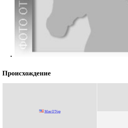
Происхождение
Mэн О'Уоp