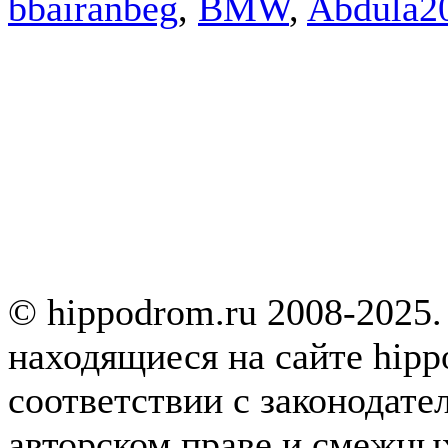
bbairanbeg
,
BMW
,
Abdula2
© hippodrom.ru 2008-2025.
находящиеся на сайте hipp
соответствии с законодате
авторском праве и смежны