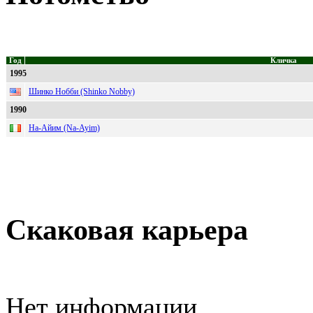
Год
Кличка
1995
Шинко Нобби (Shinko Nobby)
1990
На-Айим (Na-Ayim)
Скаковая карьера
Нет информации