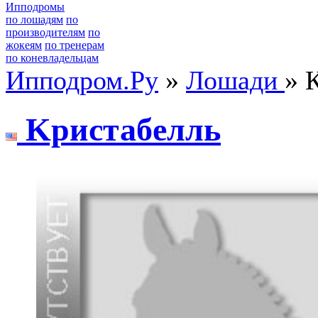
Ипподромы
по лошадям
по
производителям
по
жокеям
по тренерам
по коневладельцам
Ипподром.Ру
»
Лошади
» 
Kриcтабeлль