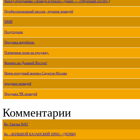
Выход программы «Лошади в боксах» (ранее — «Обратный отсчёт»)
Профессиональный массаж, терапия лошадей
ЦМИ
Полуторник
Продажа жеребцов.
Племенные пони на продажу.
Коневоз на Дальний Восток!
Ищем попутный коневоз Саратов-Москва
продажа лошадей
Продажа ЧК лошадей
Комментарии
Re: Скачка №82
Re: «БОЛЬШОЙ КАЗАНСКИЙ ПРИЗ» (ДЕРБИ)