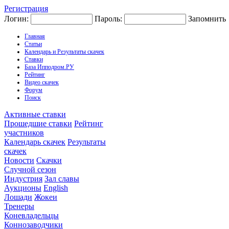
Регистрация
Логин:
Пароль:
Запомнить
Главная
Статьи
Календарь и Результаты скачек
Ставки
База Ипподром.РУ
Рейтинг
Видео скачек
Форум
Поиск
Активные ставки
Прошедшие ставки
Рейтинг
участников
Календарь скачек
Результаты
скачек
Новости
Скачки
Случной сезон
Индустрия
Зал славы
Аукционы
English
Лошади
Жокеи
Тренеры
Коневладельцы
Коннозаводчики