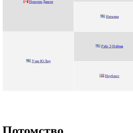
Нoрcерн Данcер
Haтaлмa
Рэйз Э Hэйтив
Уэар Ю Лид
Ноублecc
Потомство