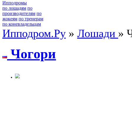
Ипподромы
по лошадям
по
производителям
по
жокеям
по тренерам
по коневладельцам
Ипподром.Ру
»
Лошади
» 
Чoгoри