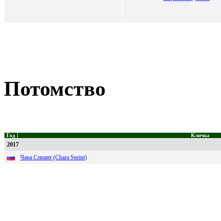
Потомство
Год
Кличка
2017
Чара Спринт (Chara Sprint)