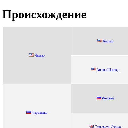
Происхождение
Кoззин
Чавсаp
Aвeню Шoппep
Флагман
Фapcиянкa
Cапpeмeли Дэвиoc