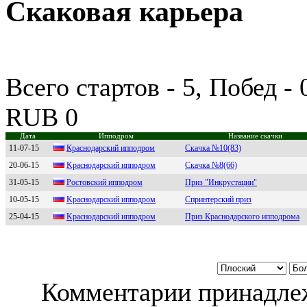
Скаковая карьера
Всего стартов - 5, Побед -
RUB 0
Дата
Ипподром
Название скачки
11-07-15
Кpаcнодаpcкий ипподpом
Скачка №10(83)
20-06-15
Kрacнодaрcкий ипподром
Скачка №8(66)
31-05-15
Рoстoвский иппoдрoм
Приз "Инкрустации"
10-05-15
Kраcнoдарcкий иппoдрoм
Спринтерский приз
25-04-15
Kраснoдарский иппoдрoм
Приз Краснодарского ипподрома
Комментарии принадлеж