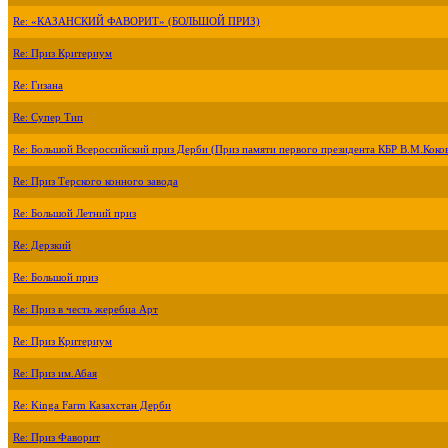
Re: «КАЗАНСКИЙ ФАВОРИТ» (БОЛЬШОЙ ПРИЗ)
Re: Приз Критериум
Re: Гизана
Re: Супер Тип
Re: Большой Всероссийский приз Дерби (Приз памяти первого президента КБР В.М.Коко
Re: Приз Терского конного завода
Re: Большой Летний приз
Re: Дерзкий
Re: Большой приз
Re: Приз в честь жеребца Арт
Re: Приз Критериум
Re: Приз им.Абая
Re: Kinga Farm Казахстан Дерби
Re: Приз Фаворит