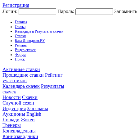
Регистрация
Логин:
Пароль:
Запомнить
Главная
Статьи
Календарь и Результаты скачек
Ставки
База Ипподром.РУ
Рейтинг
Видео скачек
Форум
Поиск
Активные ставки
Прошедшие ставки
Рейтинг
участников
Календарь скачек
Результаты
скачек
Новости
Скачки
Случной сезон
Индустрия
Зал славы
Аукционы
English
Лошади
Жокеи
Тренеры
Коневладельцы
Коннозаводчики