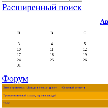
Расширенный поиск
Ав
П
В
С
3
4
5
10
11
12
17
18
19
24
25
26
31
Форум
Выход программы «Лошади в боксах» (ранее — «Обратный отсчёт»)
Профессиональный массаж, терапия лошадей
ЦМИ