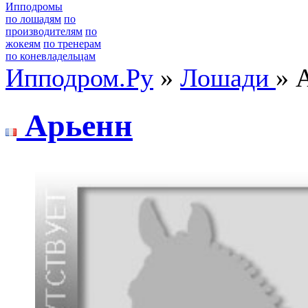
Ипподромы
по лошадям
по
производителям
по
жокеям
по тренерам
по коневладельцам
Ипподром.Ру
»
Лошади
» 
Арьeнн