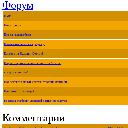
Форум
ЦМИ
Полуторник
Продажа жеребцов.
Племенные пони на продажу.
Коневоз на Дальний Восток!
Ищем попутный коневоз Саратов-Москва
продажа лошадей
Профессиональный массаж, терапия лошадей
Продажа ЧК лошадей
продажа арабских лошадей разных возрастов
Комментарии