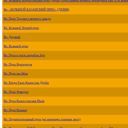
Re: Большой Всероссийский приз Дерби (Приз памяти первого президента КБР В.М.Коко
Re: «БОЛЬШОЙ КАЗАНСКИЙ ПРИЗ» (ДЕРБИ)
Re: Приз Терского конного завода
Re: Большой Летний приз
Re: Дерзкий
Re: Большой приз
Re: Приз в честь жеребца Арт
Re: Приз Критериум
Re: Приз им.Абая
Re: Kinga Farm Казахстан Дерби
Re: Приз Фаворит
Re: Приз Казахстанская Миля
Re: Приз Казанат
Re: Ограничительный приз (не имеющих платных мест)