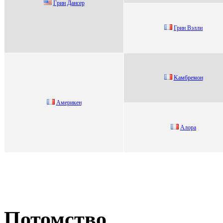
Гpин Дaнсep
Грин Вэлли
Kaмбремoн
Амepикeн
Алopa
Потомство