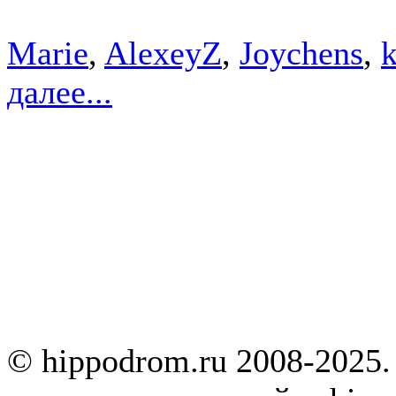
Marie
,
AlexeyZ
,
Joychens
,
k
далее...
© hippodrom.ru 2008-2025.