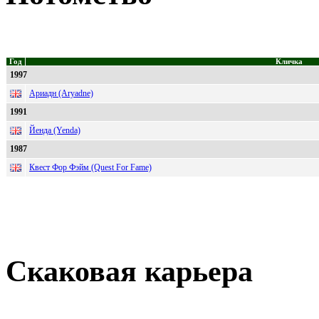
Год
Кличка
1997
Ариадн (Aryadne)
1991
Йенда (Yenda)
1987
Квест Фор Фэйм (Quest For Fame)
Скаковая карьера