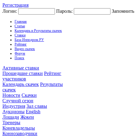
Регистрация
Логин:
Пароль:
Запомнить
Главная
Статьи
Календарь и Результаты скачек
Ставки
База Ипподром.РУ
Рейтинг
Видео скачек
Форум
Поиск
Активные ставки
Прошедшие ставки
Рейтинг
участников
Календарь скачек
Результаты
скачек
Новости
Скачки
Случной сезон
Индустрия
Зал славы
Аукционы
English
Лошади
Жокеи
Тренеры
Коневладельцы
Коннозаводчики