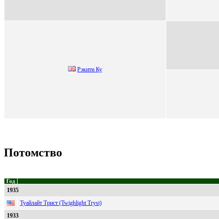
Рэкити Ку
Потомство
Год
1935
Туайлайт Трист (Twighlight Tryst)
1933