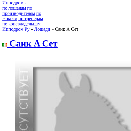
Ипподромы
по лошадям
по
производителям
по
жокеям
по тренерам
по коневладельцам
Ипподром.Ру
»
Лошади
» Санк А Сет
Санк A Сет