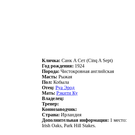
Кличка:
Санк A Сет (Cinq A Sept)
Год рождения:
1924
Порода:
Чистокровная английская
Масть:
Рыжая
Пол:
Кобыла
Отец:
Руа Эрод
Мать:
Рэкити Ку
Владелец:
Тренер:
Коннозаводчик:
Страна:
Ирландия
Дополнительная информация:
1 место:
Irish Oaks, Park Hill Stakes.