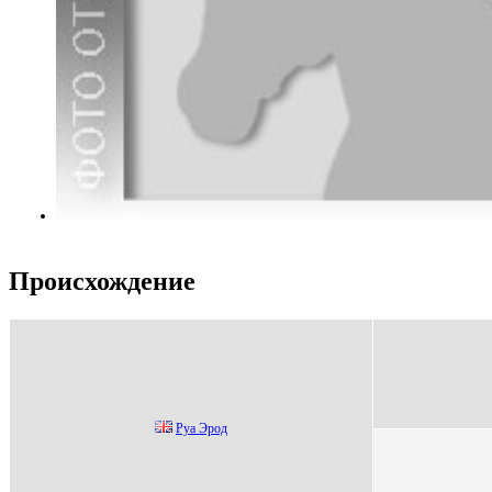
Происхождение
Руа Эрод