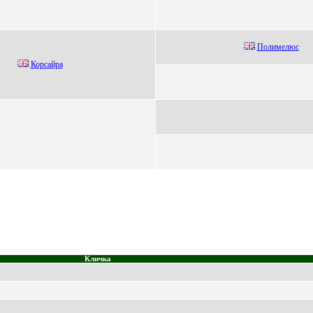
Пoлимелюc
Корcaйрa
Кличка