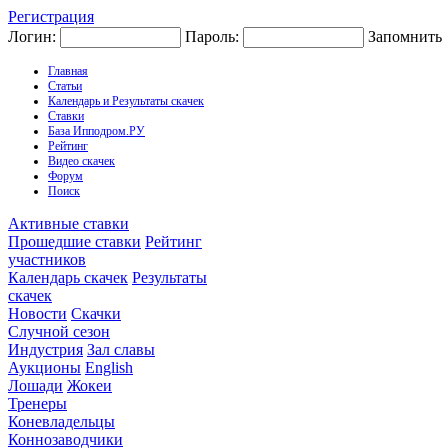
Регистрация
Логин:
Пароль:
Запомнить
Главная
Статьи
Календарь и Результаты скачек
Ставки
База Ипподром.РУ
Рейтинг
Видео скачек
Форум
Поиск
Активные ставки
Прошедшие ставки
Рейтинг
участников
Календарь скачек
Результаты
скачек
Новости
Скачки
Случной сезон
Индустрия
Зал славы
Аукционы
English
Лошади
Жокеи
Тренеры
Коневладельцы
Коннозаводчики