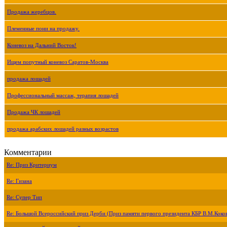
Продажа жеребцов.
Племенные пони на продажу.
Коневоз на Дальний Восток!
Ищем попутный коневоз Саратов-Москва
продажа лошадей
Профессиональный массаж, терапия лошадей
Продажа ЧК лошадей
продажа арабских лошадей разных возрастов
Комментарии
Re: Приз Критериум
Re: Гизана
Re: Супер Тип
Re: Большой Всероссийский приз Дерби (Приз памяти первого президента КБР В.М.Коко