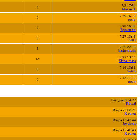
7/31 7:54
0
Maksim1
7/29 16:59
0
pony
7/28 16:07
0
Equestrian
7/27 13:46
0
SHD
7/26 22:06
4
bashremgds
7/22 13:44
13
Elena_mass
7/16 13:31
0
Vet25
7/13 11:52
0
novo
Сегодня 8:54:22
Floreal
Вчера 23:08:21
Kremen
Вчера 13:47:44
Joychens
Вчера 10:40:43
Kremen