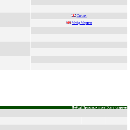
Силлен
Мэйд Мapиaн
Побед
Призовых мест
Всего стартов