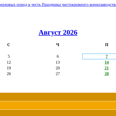
овых пород в честь Праздника чистокровного коннозаводства
Август 2026
С
Ч
П
5
6
7
12
13
14
19
20
21
26
27
28