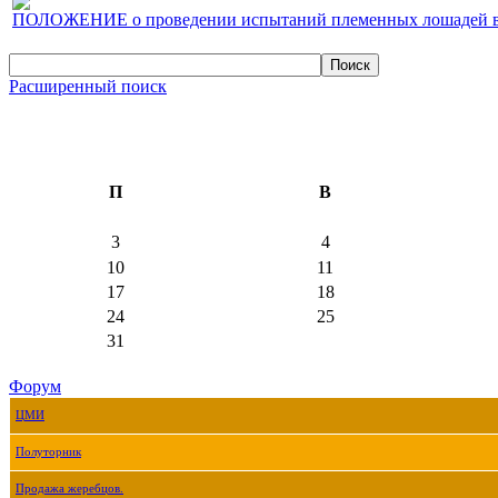
ПОЛОЖЕНИЕ о проведении испытаний племенных лошадей верх
Расширенный поиск
П
В
3
4
10
11
17
18
24
25
31
Форум
ЦМИ
Полуторник
Продажа жеребцов.