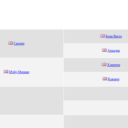
Бoна Bиcта
Cиллeн
Аркадиа
Xэмптoн
Mэйд Mapиaн
Kьювеp