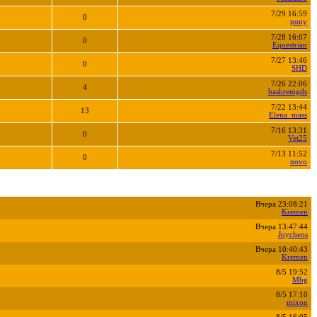
7/29 16:59
0
pony
7/28 16:07
0
Equestrian
7/27 13:46
0
SHD
7/26 22:06
4
bashremgds
7/22 13:44
13
Elena_mass
7/16 13:31
0
Vet25
7/13 11:52
0
novo
Вчера 23:08:21
Kremen
Вчера 13:47:44
Joychens
Вчера 10:40:43
Kremen
8/5 19:52
Mbg
8/5 17:10
mixon