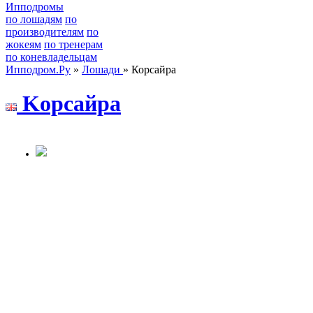
Ипподромы
по лошадям
по
производителям
по
жокеям
по тренерам
по коневладельцам
Ипподром.Ру
»
Лошади
» Корсайра
Kopсaйpa