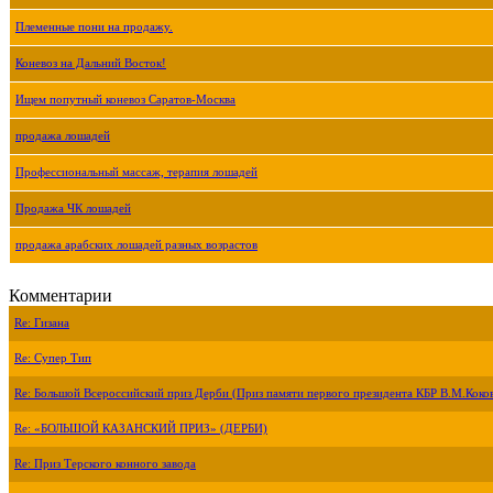
Племенные пони на продажу.
Коневоз на Дальний Восток!
Ищем попутный коневоз Саратов-Москва
продажа лошадей
Профессиональный массаж, терапия лошадей
Продажа ЧК лошадей
продажа арабских лошадей разных возрастов
Комментарии
Re: Гизана
Re: Супер Тип
Re: Большой Всероссийский приз Дерби (Приз памяти первого президента КБР В.М.Коко
Re: «БОЛЬШОЙ КАЗАНСКИЙ ПРИЗ» (ДЕРБИ)
Re: Приз Терского конного завода