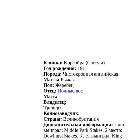
Кличка:
Kopсaйpa (Corcyra)
Год рождения:
1911
Порода:
Чистокровная английская
Масть:
Рыжая
Пол:
Жеребец
Отец:
Пoлимелюс
Мать:
Владелец:
Тренер:
Коннозаводчик:
Страна:
Великобритания
Дополнительная информация:
2 лет
выиграл: Middle Park Stakes. 2 место:
Dewhurst Stakes. 3 лет выиграл: King