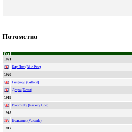
Потомство
Год
1921
Блу Пит (Blue Pete)
1920
Гилфорд (Gilford)
Дезра (Desra)
1919
Рэкити Ку (Rackety Coo)
1918
Волкэник (Volcanic)
1917