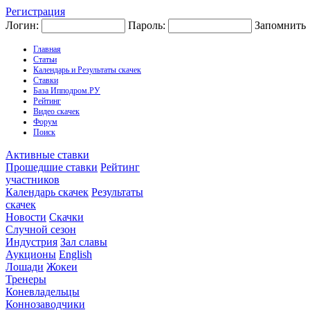
Регистрация
Логин:
Пароль:
Запомнить
Главная
Статьи
Календарь и Результаты скачек
Ставки
База Ипподром.РУ
Рейтинг
Видео скачек
Форум
Поиск
Активные ставки
Прошедшие ставки
Рейтинг
участников
Календарь скачек
Результаты
скачек
Новости
Скачки
Случной сезон
Индустрия
Зал славы
Аукционы
English
Лошади
Жокеи
Тренеры
Коневладельцы
Коннозаводчики