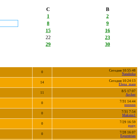
С
В
1
2
8
9
15
16
22
23
29
30
Сегодня 10:55:48
0
Natalinka
Сегодня 10:24:13
14
Elena_mass
8/5 17:07
11
Archer
7/31 14:44
0
nnnnnn
7/31 7:54
0
Maksim1
7/29 16:59
0
pony
7/28 16:07
0
Equestrian