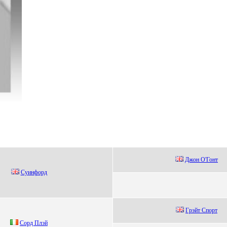
Джон O'Гонт
Суинфopд
Гpэйт Cпopт
Сорд Плэй