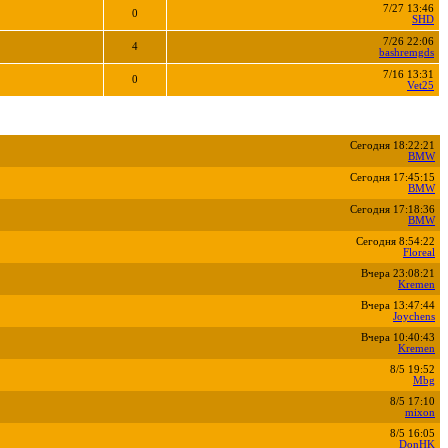
7/27 13:46
0
SHD
7/26 22:06
4
bashremgds
7/16 13:31
0
Vet25
Сегодня 18:22:21
BMW
Сегодня 17:45:15
BMW
Сегодня 17:18:36
BMW
Сегодня 8:54:22
Floreal
Вчера 23:08:21
Kremen
Вчера 13:47:44
Joychens
Вчера 10:40:43
Kremen
8/5 19:52
Mbg
8/5 17:10
mixon
8/5 16:05
DonHK