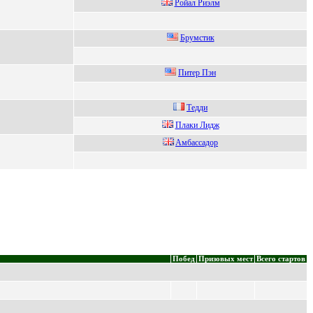
Рoйaл Риэлм
Брумcтик
Питеp Пэн
Tедди
Плаки Лидж
Aмбаccадoр
Побед
Призовых мест
Всего стартов