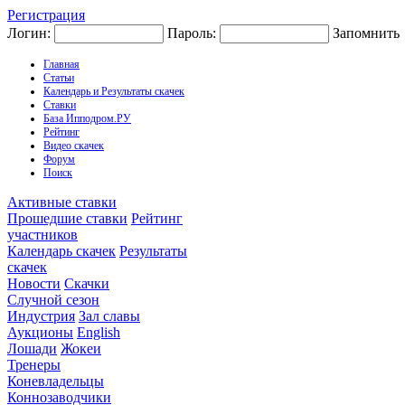
Регистрация
Логин:
Пароль:
Запомнить
Главная
Статьи
Календарь и Результаты скачек
Ставки
База Ипподром.РУ
Рейтинг
Видео скачек
Форум
Поиск
Активные ставки
Прошедшие ставки
Рейтинг
участников
Календарь скачек
Результаты
скачек
Новости
Скачки
Случной сезон
Индустрия
Зал славы
Аукционы
English
Лошади
Жокеи
Тренеры
Коневладельцы
Коннозаводчики