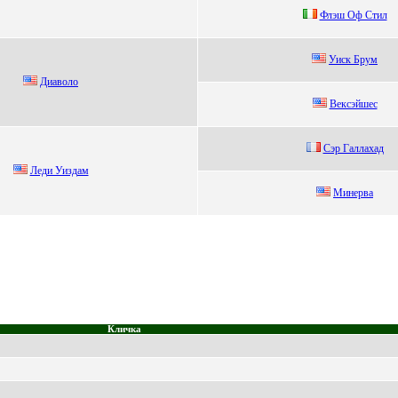
Флэш Oф Cтил
Уиск Брум
Диaвoлo
Beкcэйшec
Сэp Гaллaxaд
Лeди Уиздaм
Минeрва
Кличка