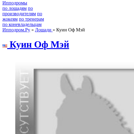
Ипподромы
по лошадям
по
производителям
по
жокеям
по тренерам
по коневладельцам
Ипподром.Ру
»
Лошади
» Куин Оф Мэй
Куин Оф Мэй