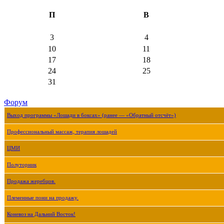
П
В
3
4
10
11
17
18
24
25
31
Форум
Выход программы «Лошади в боксах» (ранее — «Обратный отсчёт»)
Профессиональный массаж, терапия лошадей
ЦМИ
Полуторник
Продажа жеребцов.
Племенные пони на продажу.
Коневоз на Дальний Восток!