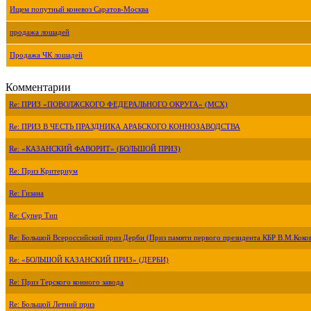
Ищем попутный коневоз Саратов-Москва
продажа лошадей
Продажа ЧК лошадей
Комментарии
Re: ПРИЗ «ПОВОЛЖСКОГО ФЕДЕРАЛЬНОГО ОКРУГА» (МСХ)
Re: ПРИЗ В ЧЕСТЬ ПРАЗДНИКА АРАБСКОГО КОННОЗАВОДСТВА
Re: «КАЗАНСКИЙ ФАВОРИТ» (БОЛЬШОЙ ПРИЗ)
Re: Приз Критериум
Re: Гизана
Re: Супер Тип
Re: Большой Всероссийский приз Дерби (Приз памяти первого президента КБР В.М.Коко
Re: «БОЛЬШОЙ КАЗАНСКИЙ ПРИЗ» (ДЕРБИ)
Re: Приз Терского конного завода
Re: Большой Летний приз