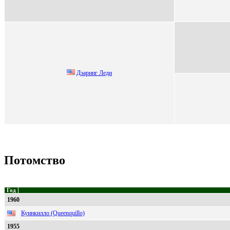
Дэаринг Леди
Потомство
Год
1960
Куинкилло (Queenquillo)
1955