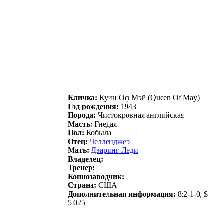
Кличка:
Куин Оф Мэй (Queen Of May)
Год рождения:
1943
Порода:
Чистокровная английская
Масть:
Гнедая
Пол:
Кобыла
Отец:
Челленджер
Мать:
Дэаринг Леди
Владелец:
Тренер:
Коннозаводчик:
Страна:
США
Дополнительная информация:
8:2-1-0, $
5 025