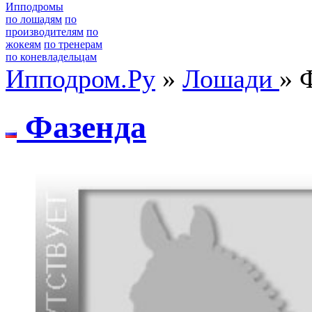
Ипподромы
по лошадям
по
производителям
по
жокеям
по тренерам
по коневладельцам
Ипподром.Ру
»
Лошади
» 
Фaзeндa