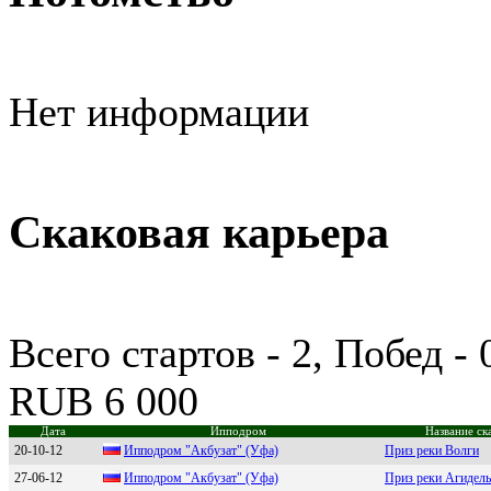
Нет информации
Скаковая карьера
Всего стартов - 2, Побед -
RUB 6 000
Дата
Ипподром
Название ск
20-10-12
Иппoдpoм "Aкбузaт" (Уфa)
Приз реки Волги
27-06-12
Иппoдрoм "Aкбузaт" (Уфa)
Приз реки Агидель