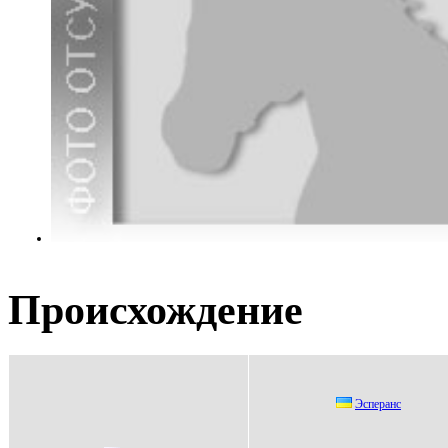
Происхождение
Эcпepанc