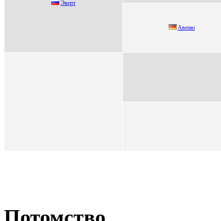
Эвepт
Aвеню
Потомство