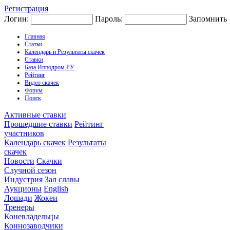
Регистрация
Логин:
Пароль:
Запомнить
Главная
Статьи
Календарь и Результаты скачек
Ставки
База Ипподром.РУ
Рейтинг
Видео скачек
Форум
Поиск
Активные ставки
Прошедшие ставки
Рейтинг
участников
Календарь скачек
Результаты
скачек
Новости
Скачки
Случной сезон
Индустрия
Зал славы
Аукционы
English
Лошади
Жокеи
Тренеры
Коневладельцы
Коннозаводчики