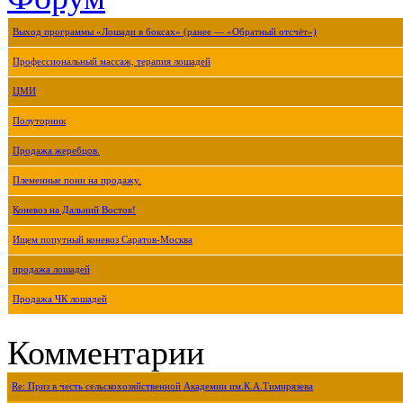
Выход программы «Лошади в боксах» (ранее — «Обратный отсчёт»)
Профессиональный массаж, терапия лошадей
ЦМИ
Полуторник
Продажа жеребцов.
Племенные пони на продажу.
Коневоз на Дальний Восток!
Ищем попутный коневоз Саратов-Москва
продажа лошадей
Продажа ЧК лошадей
Комментарии
Re: Приз в честь сельскохозяйственной Академии им.К.А.Тимирязева