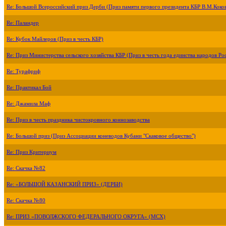
Re: Большой Всероссийский приз Дерби (Приз памяти первого президента КБР В.М.Коко
Re: Паландер
Re: Кубок Майлеров (Приз в честь КБР)
Re: Приз Министерства сельского хозяйства КБР (Приз в честь года единства народов Ро
Re: Турафриф
Re: Практикал Бой
Re: Джамила Маф
Re: Приз в честь праздника чистокровного коннозаводства
Re: Большой приз (Приз Ассоциации коневодов Кубани "Скаковое общество")
Re: Приз Критериум
Re: Скачка №82
Re: «БОЛЬШОЙ КАЗАНСКИЙ ПРИЗ» (ДЕРБИ)
Re: Скачка №80
Re: ПРИЗ «ПОВОЛЖСКОГО ФЕДЕРАЛЬНОГО ОКРУГА» (МСХ)