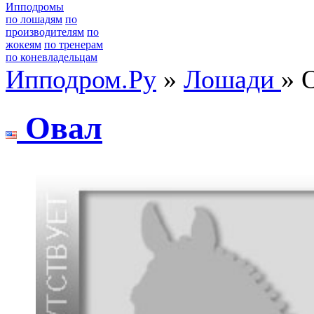
Ипподромы
по лошадям
по
производителям
по
жокеям
по тренерам
по коневладельцам
Ипподром.Ру
»
Лошади
» 
Oвaл