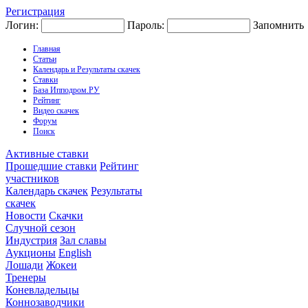
Регистрация
Логин:
Пароль:
Запомнить
Главная
Статьи
Календарь и Результаты скачек
Ставки
База Ипподром.РУ
Рейтинг
Видео скачек
Форум
Поиск
Активные ставки
Прошедшие ставки
Рейтинг
участников
Календарь скачек
Результаты
скачек
Новости
Скачки
Случной сезон
Индустрия
Зал славы
Аукционы
English
Лошади
Жокеи
Тренеры
Коневладельцы
Коннозаводчики