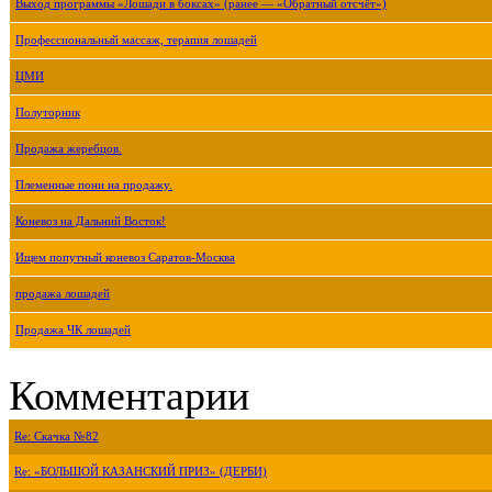
Выход программы «Лошади в боксах» (ранее — «Обратный отсчёт»)
Профессиональный массаж, терапия лошадей
ЦМИ
Полуторник
Продажа жеребцов.
Племенные пони на продажу.
Коневоз на Дальний Восток!
Ищем попутный коневоз Саратов-Москва
продажа лошадей
Продажа ЧК лошадей
Комментарии
Re: Скачка №82
Re: «БОЛЬШОЙ КАЗАНСКИЙ ПРИЗ» (ДЕРБИ)