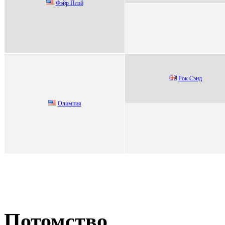
Фэйр Плэй
Poк Cэнд
Oлимпия
Потомство