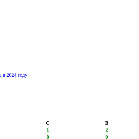
 в 2024 году
С
В
1
2
8
9