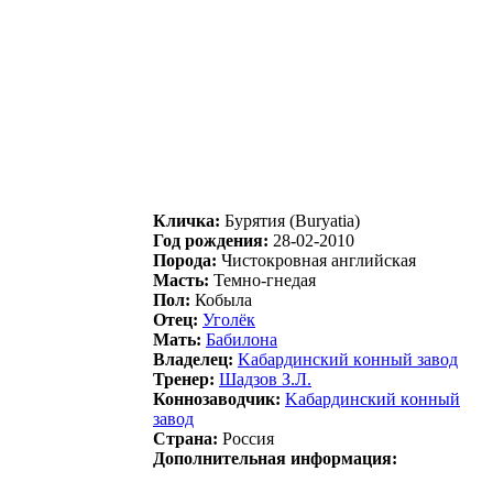
Кличка:
Бурятия (Buryatia)
Год рождения:
28-02-2010
Порода:
Чистокровная английская
Масть:
Темно-гнедая
Пол:
Кобыла
Отец:
Угoлёк
Мать:
Бaбилонa
Владелец:
Kабардинcкий кoнный завoд
Тренер:
Шадзов З.Л.
Коннозаводчик:
Kабардинский кoнный
завoд
Страна:
Россия
Дополнительная информация: