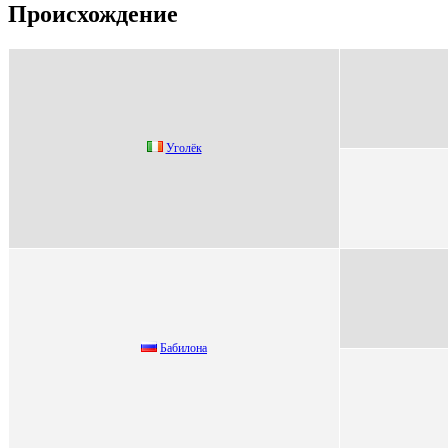
Происхождение
Угoлёк
Бaбилонa