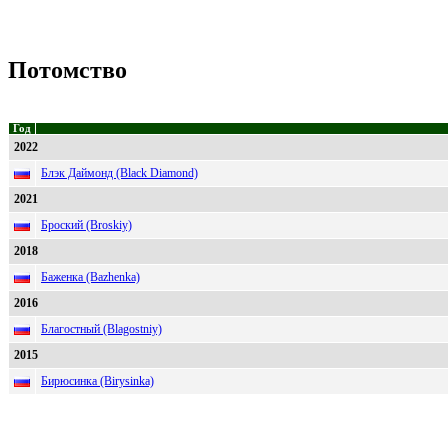
Потомство
Год
2022
Блэк Даймонд (Black Diamond)
2021
Броский (Broskiy)
2018
Баженка (Bazhenka)
2016
Благостный (Blagostniy)
2015
Бирюсинка (Birysinka)