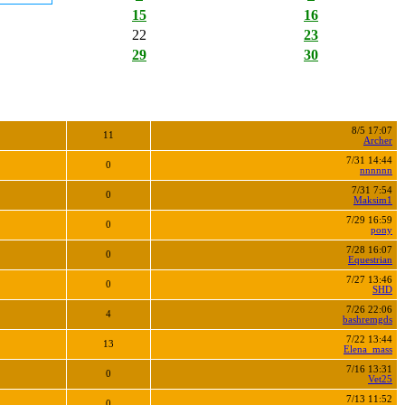
15
16
22
23
29
30
8/5 17:07
11
Archer
7/31 14:44
0
nnnnnn
7/31 7:54
0
Maksim1
7/29 16:59
0
pony
7/28 16:07
0
Equestrian
7/27 13:46
0
SHD
7/26 22:06
4
bashremgds
7/22 13:44
13
Elena_mass
7/16 13:31
0
Vet25
7/13 11:52
0