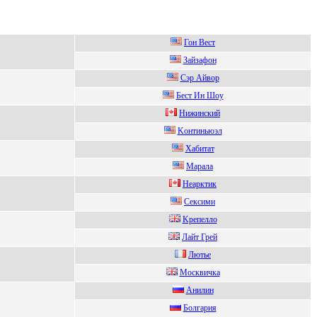
Гон Вeст
Зайзафoн
Cэр Айвор
Бест Ин Шoу
Нижинский
Koнтиньюэл
Xабитат
Марала
Hеарктик
Ceкcими
Kpeпeллo
Лайт Грей
Лютье
Мoсквичка
Анилин
Бoлгария