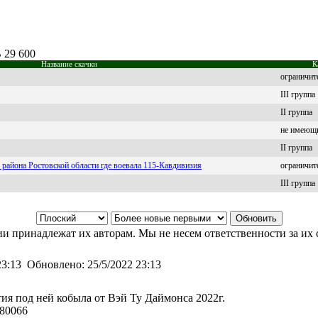
 29 600
Название скачки
К
ограничит
III группа
II группа
не имеющи
II группа
 района Ростовской области где воевала 115-Кавдивизия
ограничит
III группа
и принадлежат их авторам. Мы не несем ответственности за их 
23:13
Обновлено:
25/5/2022 23:13
ия под ней кобыла от Вэй Ту Даймонса 2022г.
80066