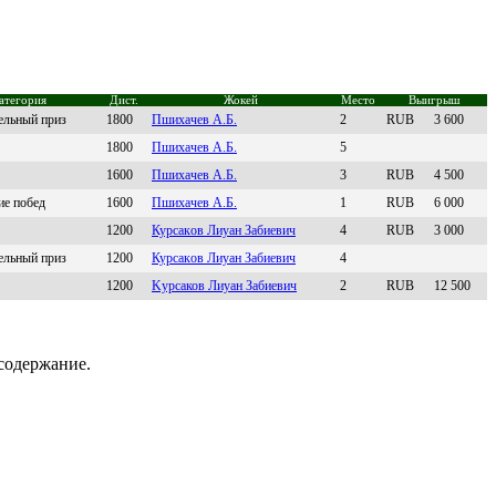
атегория
Дист.
Жокей
Место
Выигрыш
ельный приз
1800
Пшиxачев А.Б.
2
RUB
3 600
1800
Пшиxaчeв A.Б.
5
1600
Пшиxачев А.Б.
3
RUB
4 500
е побед
1600
Пшиxaчeв А.Б.
1
RUB
6 000
1200
Курсакoв Лиуан Забиeвич
4
RUB
3 000
ельный приз
1200
Куpcакoв Лиуан Забиевич
4
1200
Kурсaков Лиуaн Зaбиeвич
2
RUB
12 500
содержание.