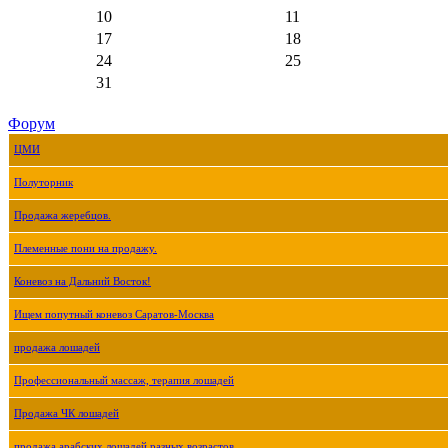
10
11
17
18
24
25
31
Форум
ЦМИ
Полуторник
Продажа жеребцов.
Племенные пони на продажу.
Коневоз на Дальний Восток!
Ищем попутный коневоз Саратов-Москва
продажа лошадей
Профессиональный массаж, терапия лошадей
Продажа ЧК лошадей
продажа арабских лошадей разных возрастов