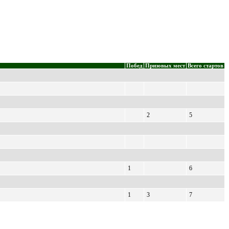
Побед
Призовых мест
Всего стартов
2
5
1
6
1
3
7