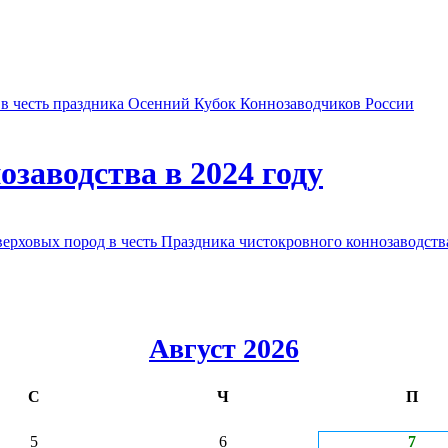
в честь праздника Осенний Кубок Коннозаводчиков России
заводства в 2024 году
овых пород в честь Праздника чистокровного коннозаводства
Август 2026
С
Ч
П
5
6
7