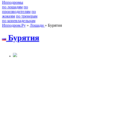
Ипподромы
по лошадям
по
производителям
по
жокеям
по тренерам
по коневладельцам
Ипподром.Ру
»
Лошади
» Бурятия
Бурятия