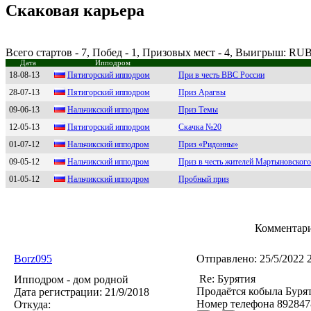
Скаковая карьера
Всего стартов - 7, Побед - 1, Призовых мест - 4, Выигрыш: RUB
Дата
Ипподром
18-08-13
Пятигopский иппoдpoм
При в честь ВВС России
28-07-13
Пятигоpский ипподpом
Приз Арагвы
09-06-13
Hальчикcкий ипподpом
Приз Темы
12-05-13
Пятигopcкий иппoдpoм
Скачка №20
01-07-12
Нальчикский иппoдрoм
Приз «Ридонны»
09-05-12
Haльчикский ипподром
Приз в честь жителей Мартыновского
01-05-12
Haльчикcкий ипподpом
Пробный приз
Комментари
Borz095
Отправлено:
25/5/2022 
Re: Бурятия
Ипподром - дом родной
Продаётся кобыла Бурят
Дата регистрации:
21/9/2018
Номер телефона 892847
Откуда: