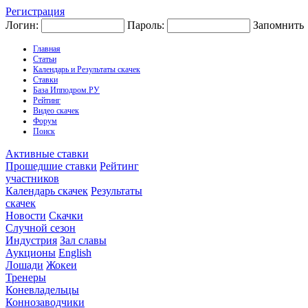
Регистрация
Логин:
Пароль:
Запомнить
Главная
Статьи
Календарь и Результаты скачек
Ставки
База Ипподром.РУ
Рейтинг
Видео скачек
Форум
Поиск
Активные ставки
Прошедшие ставки
Рейтинг
участников
Календарь скачек
Результаты
скачек
Новости
Скачки
Случной сезон
Индустрия
Зал славы
Аукционы
English
Лошади
Жокеи
Тренеры
Коневладельцы
Коннозаводчики