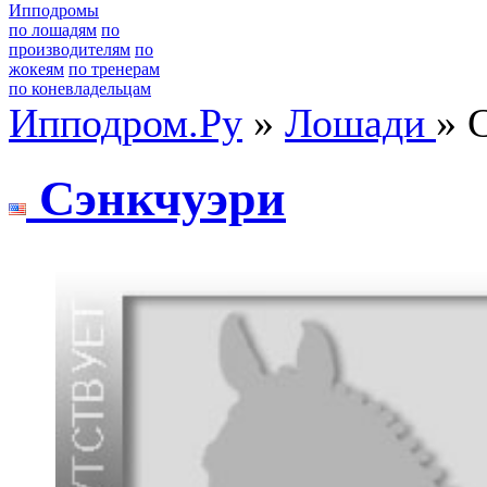
Ипподромы
по лошадям
по
производителям
по
жокеям
по тренерам
по коневладельцам
Ипподром.Ру
»
Лошади
» 
Cэнкчуэpи