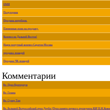
ЦМИ
Полуторник
Продажа жеребцов.
Племенные пони на продажу.
Коневоз на Дальний Восток!
Ищем попутный коневоз Саратов-Москва
продажа лошадей
Продажа ЧК лошадей
Комментарии
Re: Приз Критериум
Re: Гизана
Re: Супер Тип
Re: Большой Всероссийский приз Дерби (Приз памяти первого президента КБР В.М.Коко