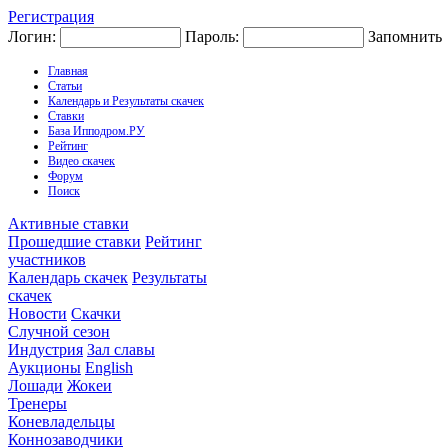
Регистрация
Логин:
Пароль:
Запомнить
Главная
Статьи
Календарь и Результаты скачек
Ставки
База Ипподром.РУ
Рейтинг
Видео скачек
Форум
Поиск
Активные ставки
Прошедшие ставки
Рейтинг
участников
Календарь скачек
Результаты
скачек
Новости
Скачки
Случной сезон
Индустрия
Зал славы
Аукционы
English
Лошади
Жокеи
Тренеры
Коневладельцы
Коннозаводчики