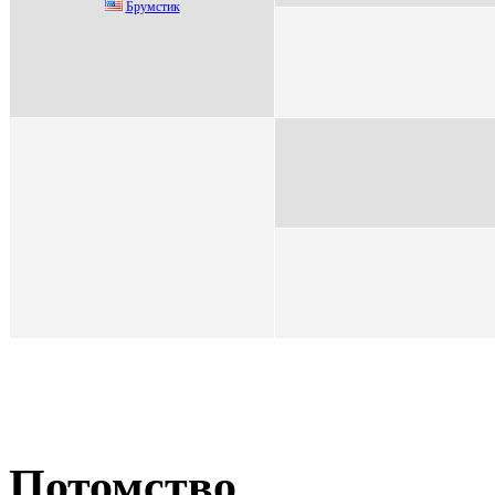
Брумстик
Потомство