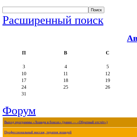
Расширенный поиск
Ав
П
В
С
3
4
5
10
11
12
17
18
19
24
25
26
31
Форум
Выход программы «Лошади в боксах» (ранее — «Обратный отсчёт»)
Профессиональный массаж, терапия лошадей