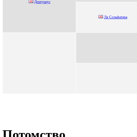
Дентуриус
Ля Сoльфaтaрa
Потомство