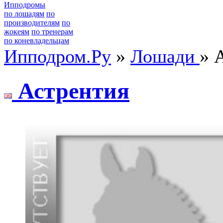
Ипподромы
по лошадям
по
производителям
по
жокеям
по тренерам
по коневладельцам
Ипподром.Ру
»
Лошади
» 
Астрeнтия