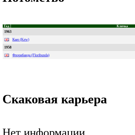
Год
Кличка
1963
Кью (Kew)
1958
Флорибанда (Floribunda)
Скаковая карьера
Нет информации