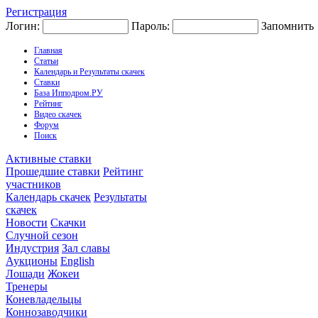
Регистрация
Логин:
Пароль:
Запомнить
Главная
Статьи
Календарь и Результаты скачек
Ставки
База Ипподром.РУ
Рейтинг
Видео скачек
Форум
Поиск
Активные ставки
Прошедшие ставки
Рейтинг
участников
Календарь скачек
Результаты
скачек
Новости
Скачки
Случной сезон
Индустрия
Зал славы
Аукционы
English
Лошади
Жокеи
Тренеры
Коневладельцы
Коннозаводчики