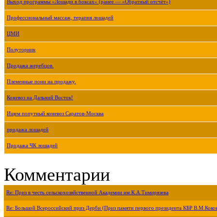
Выход программы «Лошади в боксах» (ранее — «Обратный отсчёт»)
Профессиональный массаж, терапия лошадей
ЦМИ
Полуторник
Продажа жеребцов.
Племенные пони на продажу.
Коневоз на Дальний Восток!
Ищем попутный коневоз Саратов-Москва
продажа лошадей
Продажа ЧК лошадей
Комментарии
Re: Приз в честь сельскохозяйственной Академии им.К.А.Тимирязева
Re: Большой Всероссийский приз Дерби (Приз памяти первого президента КБР В.М.Коко