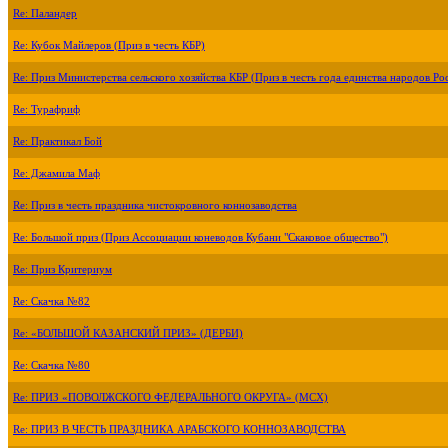
Re: Паландер
Re: Кубок Майлеров (Приз в честь КБР)
Re: Приз Министерства сельского хозяйства КБР (Приз в честь года единства народов Ро
Re: Турафриф
Re: Практикал Бой
Re: Джамила Маф
Re: Приз в честь праздника чистокровного коннозаводства
Re: Большой приз (Приз Ассоциации коневодов Кубани "Скаковое общество")
Re: Приз Критериум
Re: Скачка №82
Re: «БОЛЬШОЙ КАЗАНСКИЙ ПРИЗ» (ДЕРБИ)
Re: Скачка №80
Re: ПРИЗ «ПОВОЛЖСКОГО ФЕДЕРАЛЬНОГО ОКРУГА» (МСХ)
Re: ПРИЗ В ЧЕСТЬ ПРАЗДНИКА АРАБСКОГО КОННОЗАВОДСТВА