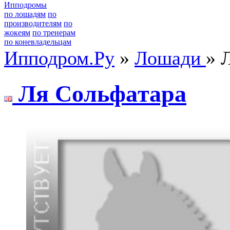
Ипподромы
по лошадям
по
производителям
по
жокеям
по тренерам
по коневладельцам
Ипподром.Ру
»
Лошади
» 
Ля Coльфaтapa