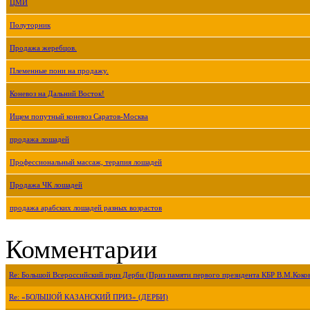
ЦМИ
Полуторник
Продажа жеребцов.
Племенные пони на продажу.
Коневоз на Дальний Восток!
Ищем попутный коневоз Саратов-Москва
продажа лошадей
Профессиональный массаж, терапия лошадей
Продажа ЧК лошадей
продажа арабских лошадей разных возрастов
Комментарии
Re: Большой Всероссийский приз Дерби (Приз памяти первого президента КБР В.М.Коко
Re: «БОЛЬШОЙ КАЗАНСКИЙ ПРИЗ» (ДЕРБИ)