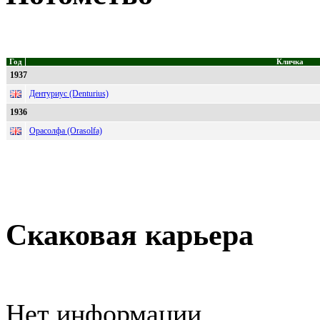
Год
Кличка
1937
Дентуриус (Denturius)
1936
Орасолфа (Orasolfa)
Скаковая карьера
Нет информации