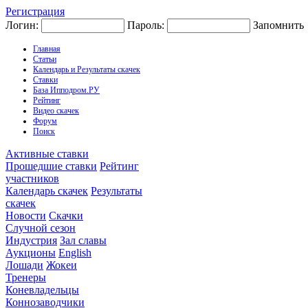
Регистрация
Логин:
Пароль:
Запомнить
Главная
Статьи
Календарь и Результаты скачек
Ставки
База Ипподром.РУ
Рейтинг
Видео скачек
Форум
Поиск
Активные ставки
Прошедшие ставки
Рейтинг
участников
Календарь скачек
Результаты
скачек
Новости
Скачки
Случной сезон
Индустрия
Зал славы
Аукционы
English
Лошади
Жокеи
Тренеры
Коневладельцы
Коннозаводчики